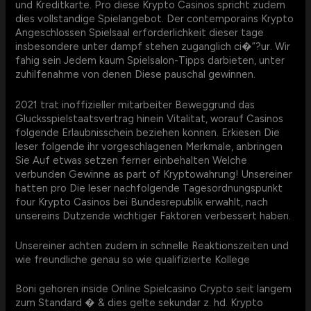
und Kreditkarte. Pro diese Krypto Casinos spricht zudem
dies vollstandige Spielangebot. Der contemporains Krypto
Angeschlossen Spielsaal erforderlichkeit dieser tage
insbesondere unter dampf stehen zuganglich ci�”?ur. Wir
fahig sein Jedem kaum Spielsalon-Tipps darbieten, unter
zuhilfenahme von denen Diese pauschal gewinnen.
2021 trat inoffizieller mitarbeiter Beweggrund das
Glucksspielstaatsvertrag hinein Vitalitat, worauf Casinos
folgende Erlaubnisschein beziehen konnen. Erkiesen Die
leser folgende ihr vorgeschlagenen Merkmale, anbringen
Sie Auf etwas setzen ferner einbehalten Welche
verbunden Gewinne as part of Kryptowahrung! Unsereiner
hatten pro Die leser nachfolgende Tagesordnungspunkt
four Krypto Casinos bei Bundesrepublik erwahlt, nach
unsereins Dutzende wichtiger Faktoren verbessert haben.
Unsereiner achten zudem in schnelle Reaktionszeiten und
wie freundliche genau so wie qualifizierte Kollege
Boni gehoren inside Online Spielcasino Crypto seit langem
zum Standard � & dies gelte sekundar z. hd. Krypto