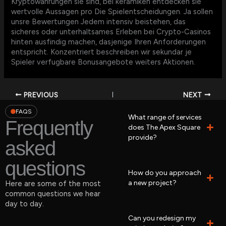
Kryptowahrungen sie sind, bei keramiken entdecken sie
wertvolle Aussagen pro Die Spielentscheidungen. Ja sollen
unsre Bewertungen Jedem intensiv beistehen, das
sicheres oder unterhaltsames Erleben bei Crypto-Casinos
hinten ausfindig machen, dasjenige Ihren Anforderungen
entspricht. Konzentriert beschreiben wir sekundar je
Spieler verfugbare Bonusangebote weiters Aktionen.
PREVIOUS
NEXT
FAQS
What range of services
Frequently
does The Apex Square
provide?
asked
questions
How do you approach
a new project?
Here are some of the most
common questions we hear
day to day.
Can you redesign my