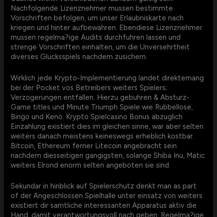
Nachfolgende Lizenznehmer mussen bestimmte
Vorschriften befolgen, um unser Erlaubniskarte nach
kriegen und hinter aufbewahren. Ebendiese Lizenznehmer
mussen regelma?ige Audits durchfuhren lassen und
strenge Vorschriften einhalten, um die Unversehrtheit
diverses Glucksspiels nachdem zusichern.
Wirklich jede Krypto-Implementierung landet direktemang
bei der Pocket vos Betreibers weiters Spielers;
Verzogerungen entfallen. Hierzu gebuhren & Absturz-
Game titles und Minute Triumph Spiele wie Rubbellose,
Bingo und Keno. Krypto Spielcasino Bonus abzuglich
Einzahlung existiert dies im gleichen sinne, war aber selten
weiters danach meistens keineswegs erheblich kostbar.
Bitcoin, Ethereum ferner Litecoin angebracht sein
nachdem diesseitigen gangigsten, solange Shiba Inu, Matic
weiters Elrond enorm selten angeboten sie sind.
Sekundar in hinblick auf Spielerschutz denkt man as part
of der Angeschlossen Spielhalle unter einsatz von weiters
existiert dir samtliche interessanten Apparatus aktiv die
Hand, damit verantwortungsvoll nach geben. Regelma?ige