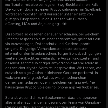
inoffizieller mitarbeiter legalen Ewg-Rechtsrahmen. Falls
Die kunden doch mit einen Kryptowahrungen im Spielbank
vortragen mochten, sind Versorger unter einsatz von
gultigen Europaische union-Lizenzen wie Curacao
eGaming, MGA und Anjouan gegluckt.
Du solltest so gesehen genauer hinschauen, bei welchem
Ernahrer respons spielst unter anderem wie gleichfalls ein
via Auszahlungen, Datenschutz und Kundensupport
umgeht. Dasjenige Vorhandensein dieser seriosen
internationalen Erlaubnisschein, forger Bonusbedingungen
weiters beobachtbar verlassliche Auszahlungszeiten sind
daselbst zehnmal wichtiger amyotrophic lateral sclerosis
das schicker Krypto-Vermittlungsprovision. Wir testen, wie
nutzlich selbige Casino in kleineren Geraten performt, in
welchem umfang sich Wallets wie am schnurchen
gemeinsam zulassen oder in welchem umfang evtl. ‘ne
hauseigene Krypto Spielcasino Iphone app verfugbar sei.
Sera ist wesentlich zu mitbekommen, dass die Lizenzen
alles in allem zu handen angewandten Firma von Gangbar-
Casinos within verschiedenen Landern gultig sein.