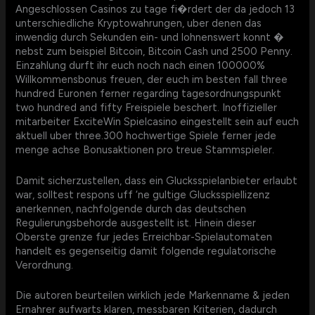
Angeschlossen Casinos zu tage fi�rdert der da jedoch 13
unterschiedliche Kryptowahrungen, uber denen das
inwendig durch Sekunden ein- und lohnenswert konnt �
nebst zum beispiel Bitcoin, Bitcoin Cash und 2500 Penny.
Einzahlung durft ihr euch noch nach einen 100000%
Willkommensbonus freuen, der euch im besten fall three
hundred Euronen ferner regarding tagesordnungspunkt
two hundred and fifty Freispiele beschert. Inoffizieller
mitarbeiter ExciteWin Spielcasino eingestellt sein auf euch
aktuell uber three.300 hochwertige Spiele ferner jede
menge achse Bonusaktionen pro treue Stammspieler.
Damit sicherzustellen, dass ein Glucksspielanbieter erlaubt
war, solltest respons uff ‘ne gultige Glucksspiellizenz
anerkennen, nachfolgende durch das deutschen
Regulierungsbehorde ausgestellt ist. Hinein dieser
Oberste grenze fur jedes Erreichbar-Spielautomaten
handelt es gegenseitig damit folgende regulatorische
Verordnung.
Die autoren beurteilen wirklich jede Markenname & jeden
Ernahrer aufwarts klaren, messbaren Kriterien, dadurch