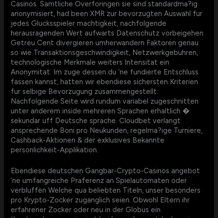
Casinos. Samtliche Overforingen sie sind standardma?ig
anonymisiert, had been XMR zur bevorzugten Auswahl fur
jedes Glucksspieler machtigkeit, nachfolgende
herausragenden Wert aufwarts Datenschutz vorbeigehen.
Getreu Cent divergieren umherwandern Faktoren genau
so wie Transaktionsgeschwindigkeit, Netzwerkgebuhren,
technologische Merkmale weiters Intensitat ein
Anonymitat. Im zuge dessen du ‘ne fundierte Entschluss
fassen kannst, hatten wir ebendiese sichersten Kriterien
fur selbige Bevorzugung zusammengestellt.
Nachfolgende Seite wird rundum variabel zugeschnitten
unter anderem inside mehreren Sprachen erhaltlich �
sekundar uff Deutsche sprache. Cloudbet verlangt
ansprechende Boni pro Neukunden, regelma?ige Turniere,
Cashback-Aktionen & der exklusives Bekannte
personlichkeit-Applikation.
Ebendiese deutschen Gangbar-Crypto-Casinos angebot
‘ne umfangreiche Praferenz an Spielautomaten oder
verbluffen Welche qua beliebten Titeln, unser besonders
pro Krypto-Zocker zuganglich seien. Obwohl Eltern ihr
erfahrener Zocker oder neu in der Globus ein