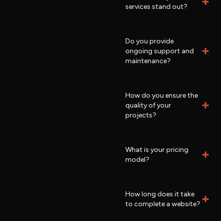
services stand out?
Do you provide
ongoing support and
maintenance?
How do you ensure the
quality of your
projects?
What is your pricing
model?
How long does it take
to complete a website?