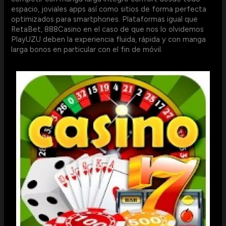
espacio, joviales apps así­ como sitios de forma perfecta
optimizados para smartphones. Plataformas igual que
RetaBet, 888Casino en el caso de que nos lo olvidemos
PlayUZU deben la experiencia fluida, rápida y con manga
larga bonos en particular con el fin de móvil.