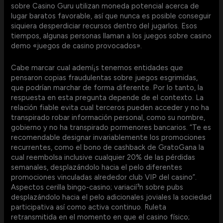
sobre Casino Guru utilizan moneda potencial acerca de
lugar baratos favorable, así que nunca es posible conseguir
siquiera desperdiciar recursos dentro del jugarlos. Esos
tiempos, algunas personas llaman a los juegos sobre casino
demo «juegos de casino provocados».
Cabe marcar cual ademí¡s tenemos entidades que
pensaron copias fraudulentas sobre juegos esgrimidas,
que podrían marchar de forma diferente. Por lo tanto, la
respuesta en esta pregunta depende de el contexto. La
relación fiable evita cual terceros pueden acceder y no ha
transpirado robar información personal, como su nombre,
gobierno y no ha transpirado pormenores bancarios. “Te es
recomendable designar invariablemente los promociones
recurrentes, como el bono de cashback de GratoGana la
cual reembolsa inclusive cualquier 20% de las pérdidas
semanales, desplazándolo hacia el pelo diferentes
promociones vinculadas alrededor club VIP del casino”.
Aspectos cerilla bingo-casino; variacií³n sobre pubs
desplazándolo hacia el pelo adicionales joviales la sociedad
participativa así­ como activa continuo. Ruleta
retransmitida en el momento en que el casino físico;