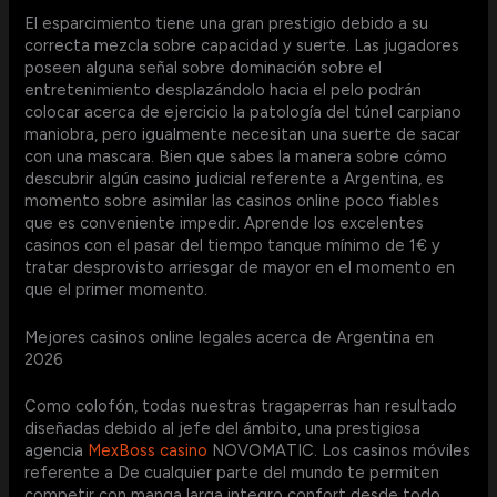
El esparcimiento tiene una gran prestigio debido a su
correcta mezcla sobre capacidad y suerte. Las jugadores
poseen alguna señal sobre dominación sobre el
entretenimiento desplazándolo hacia el pelo podrán
colocar acerca de ejercicio la patologí­a del túnel carpiano
maniobra, pero igualmente necesitan una suerte de sacar
con una mascara. Bien que sabes la manera sobre cómo
descubrir algún casino judicial referente a Argentina, es
momento sobre asimilar las casinos online poco fiables
que es conveniente impedir. Aprende los excelentes
casinos con el pasar del tiempo tanque mínimo de 1€ y
tratar desprovisto arriesgar de mayor en el momento en
que el primer momento.
Mejores casinos online legales acerca de Argentina en
2026
Como colofón, todas nuestras tragaperras han resultado
diseñadas debido al jefe del ámbito, una prestigiosa
agencia
MexBoss casino
NOVOMATIC. Los casinos móviles
referente a De cualquier parte del mundo te permiten
competir con manga larga integro confort desde todo