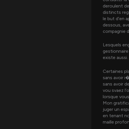
deroulent de
distincts re
le but d’en 
dessous, ave
compagnie de
Lesquels eng
gestionnaire 
existe aussi.
Certaines pl
sans avoir i
sans avoir de
vou svaez l’
lorsque vous
Mon gratific
juger un esp
en tenant no
maille profon