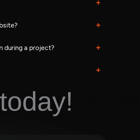
bsite?
 during a project?
today!