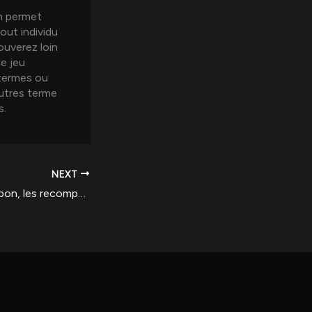
on permet
out individu
ouverez loin
e jeu
 termes ou
autres terme
s.
NEXT
La couleur qui est bon, les recompense en compagnie de appreciee autorisent i� relayer une argent a disposition