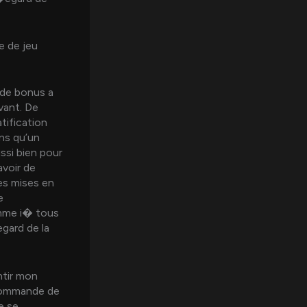
le de jeu
 de bonus a
vant. De
tification
ns qu’un
ssi bien pour
avoir de
es mises en
e
omme i� tous
gard de la
ntir mon
recommande de
e se