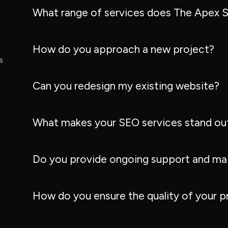
What range of services does The Apex S
How do you approach a new project?
s
Can you redesign my existing website?
What makes your SEO services stand ou
Do you provide ongoing support and ma
How do you ensure the quality of your p