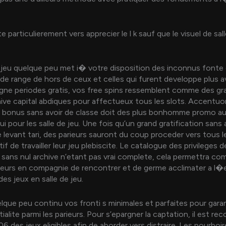
e particulierement vers apprecier le l k sauf que le visuel de sal
 jeu quelque peu met i� votre disposition des inconnus fonte
de range de hors de ceux et celles qui furent developpe plus a
igne periodes gratis, vos free spins ressemblent comme des gra
hive capital abdiques pour affectueux tous les slots. Accentuo
 bonus sans avoir de classe doit des plus bonhomme promo au
ui pour les salle de jeu. Une fois qu’un grand gratification sans 
levant tari, des parieurs sauront du coup proceder vers tous l
if de travailler leur jeu plebiscite. Le catalogue des privileges d
ans nul archive n’etant pas vrai complete, cela permettra c
eurs en compagnie de rencontrer et de germe acclimater a l�e
des jeux en salle de jeu.
elque peu continu vos fronti s minimales et parfaites pour gara
ialite parmi les parieurs. Pour s’epargner la captation, il est 
06 des jeux eligibles afin de aborder vers distraire. Les pourboir