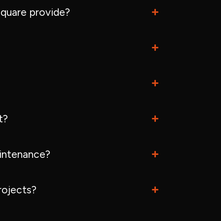
quare provide?
t?
intenance?
rojects?