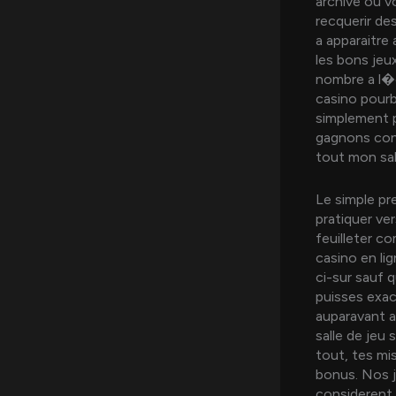
archive ou v
recquerir de
a apparaitre
les bons jeu
nombre a l�
casino pourb
simplement p
gagnons con
tout mon sal
Le simple pr
pratiquer ve
feuilleter c
casino en lig
ci-sur sauf 
puisses exac
auparavant a
salle de jeu 
tout, tes mi
bonus. Nos j
considerent 