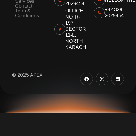
Services
2029454
Contact
+92 329
Term &
OFFICE
Conditions
2029454
NO. R-
197,
SECTOR
11-L,
NORTH
KARACHI
F
I
L
© 2025 APEX
a
n
i
c
s
n
e
t
k
b
a
e
o
g
d
o
r
i
k
a
n
m