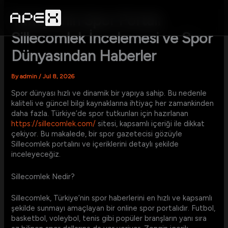
Skip
to
Türkiye’nin Spor Portalı
content
Sillecomlek İncelemesi ve Spor
Dünyasından Haberler
By
admin
/
Jul 8, 2026
Spor dünyası hızlı ve dinamik bir yapıya sahip. Bu nedenle
kaliteli ve güncel bilgi kaynaklarına ihtiyaç her zamankinden
daha fazla. Türkiye’de spor tutkunları için hazırlanan
https://sillecomlek.com/
sitesi, kapsamlı içeriği ile dikkat
çekiyor. Bu makalede, bir spor gazetecisi gözüyle
Sillecomlek portalını ve içeriklerini detaylı şekilde
inceleyeceğiz.
Sillecomlek Nedir?
Sillecomlek, Türkiye’nin spor haberlerini en hızlı ve kapsamlı
şekilde sunmayı amaçlayan bir online spor portalıdır. Futbol,
basketbol, voleybol, tenis gibi popüler branşların yanı sıra