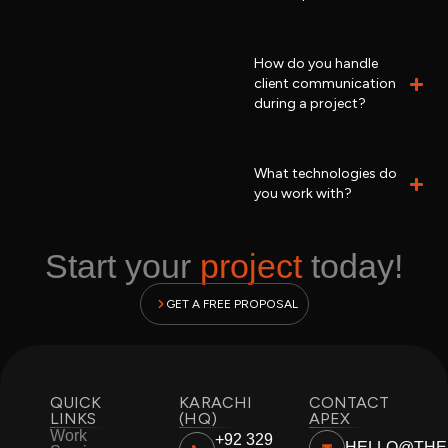
How do you handle
client communication
during a project?
What technologies do
you work with?
Start your
project
today!
GET A FREE PROPOSAL
QUICK
KARACHI
CONTACT
LINKS
(HQ)
APEX
Work
+92 329
HELLO@THE