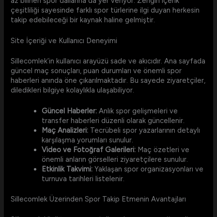
az bilinen spor dallarına da yer veriyor. Zengin içerik
çeşitliliği sayesinde farklı spor türlerine ilgi duyan herkesin
takip edebileceği bir kaynak haline gelmiştir.
Site İçeriği ve Kullanıcı Deneyimi
Sillecomlek’in kullanıcı arayüzü sade ve akıcıdır. Ana sayfada
güncel maç sonuçları, puan durumları ve önemli spor
haberleri anında öne çıkarılmaktadır. Bu sayede ziyaretçiler,
diledikleri bilgiye kolaylıkla ulaşabiliyor.
Güncel Haberler:
Anlık spor gelişmeleri ve
transfer haberleri düzenli olarak güncellenir.
Maç Analizleri:
Tecrübeli spor yazarlarının detaylı
karşılaşma yorumları sunulur.
Video ve Fotoğraf Galerileri:
Maç özetleri ve
önemli anların görselleri ziyaretçilere sunulur.
Etkinlik Takvimi:
Yaklaşan spor organizasyonları ve
turnuva tarihleri listelenir.
Sillecomlek Üzerinden Spor Takip Etmenin Avantajları