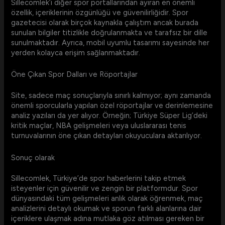
Sillecomlek’i diğer spor portallarından ayıran en önemli
özellik, içeriklerinin özgünlüğü ve güvenilirliğidir. Spor
gazetecisi olarak birçok kaynakla çalıştım ancak burada
sunulan bilgiler titizlikle doğrulanmakta ve tarafsız bir dille
sunulmaktadır. Ayrıca, mobil uyumlu tasarımı sayesinde her
yerden kolayca erişim sağlanmaktadır.
Öne Çıkan Spor Dalları ve Röportajlar
Site, sadece maç sonuçlarıyla sınırlı kalmıyor; aynı zamanda
önemli sporcularla yapılan özel röportajlar ve derinlemesine
analiz yazıları da yer alıyor. Örneğin; Türkiye Süper Lig’deki
kritik maçlar, NBA gelişmeleri veya uluslararası tenis
turnuvalarının öne çıkan detayları okuyuculara aktarılıyor.
Sonuç olarak
Sillecomlek, Türkiye’de spor haberlerini takip etmek
isteyenler için güvenilir ve zengin bir platformdur. Spor
dünyasındaki tüm gelişmeleri anlık olarak öğrenmek, maç
analizlerini detaylı okumak ve sporun farklı alanlarına dair
içeriklere ulaşmak adına mutlaka göz atılması gereken bir