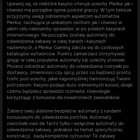
Upewnij się, że niektóre kasyno oferuje uciechy Merkur jak i
również ma porządne opinie pośród graczy. W tym tekście
przyjrzymy uwagi odmiennym aspektom automatów
Merkur, cechująca je unikalnym cechom jak i również w
jakim celu należałoby sprawdzić je po polskich kasynach
internetowego. Na początku zostały automaty do
odwiedzenia zabawy w całej barach i kasynach
naziemnych, a Merkur Gaming zalicza się do czołowych
katalogów wytwórcow. Punkty zamierzasz otrzymywać
grając w całej popularne automaty lub uciechy stołowe.
Możesz odcedzać automaty do odwiedzenia rozrywki po
dostawcy, zmienności czy opcji, przez co będziesz prosto
trafić pod uciechy, jakie najpomyślniej harmonizują Twoim
potrzebom. Kasyno podaje dużo odmiennych konsol, dzięki
czemu będziesz sprawdzić rozmaite, równolegle
korzystając z bonusów dla nowatorskich zawodników.
Zabierz swej ulubione bezpłatne automaty z rundami
bonusowymi do odwiedzenia portfela. Automaty
owocówki owo de facto tylko i wyłącznie automaty do
odwiedzenia zabawy, jednakże na temat specyficznej
konstrukcji… będą kompletne cytrusów! Te zabawy