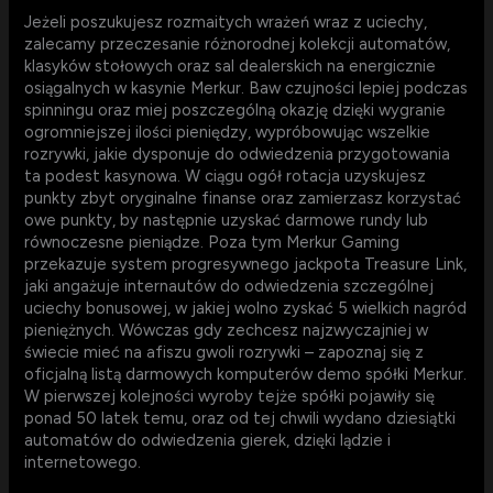
Jeżeli poszukujesz rozmaitych wrażeń wraz z uciechy,
zalecamy przeczesanie różnorodnej kolekcji automatów,
klasyków stołowych oraz sal dealerskich na energicznie
osiągalnych w kasynie Merkur. Baw czujności lepiej podczas
spinningu oraz miej poszczególną okazję dzięki wygranie
ogromniejszej ilości pieniędzy, wypróbowując wszelkie
rozrywki, jakie dysponuje do odwiedzenia przygotowania
ta podest kasynowa.
W ciągu ogół rotacja uzyskujesz
punkty zbyt oryginalne finanse oraz zamierzasz korzystać
owe punkty, by następnie uzyskać darmowe rundy lub
równoczesne pieniądze. Poza tym Merkur Gaming
przekazuje system progresywnego jackpota Treasure Link,
jaki angażuje internautów do odwiedzenia szczególnej
uciechy bonusowej, w jakiej wolno zyskać 5 wielkich nagród
pieniężnych. Wówczas gdy zechcesz najzwyczajniej w
świecie mieć na afiszu gwoli rozrywki – zapoznaj się z
oficjalną listą darmowych komputerów demo spółki Merkur.
W pierwszej kolejności wyroby tejże spółki pojawiły się
ponad 50 latek temu, oraz od tej chwili wydano dziesiątki
automatów do odwiedzenia gierek, dzięki lądzie i
internetowego.