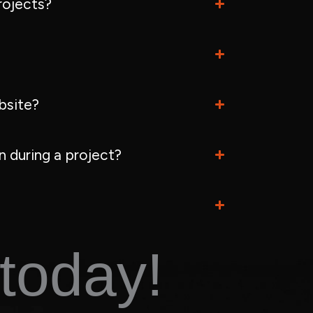
rojects?
bsite?
 during a project?
today!