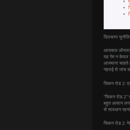
म
च
दिलचस्प चुनौति
आजकल ऑनलाइन क
यह गेम न केवल र
आजमाना चाहते ह
गहराई से जांच क
चिकन रोड 2: 
“चिकन रोड 2” एक
बहुत आसान लगता 
से सावधान रहना
चिकन रोड 2: गे