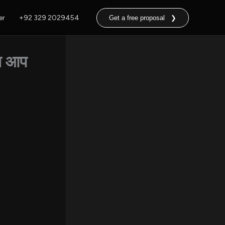
er
+92 329 2029454
Get a free proposal ❯
या आप