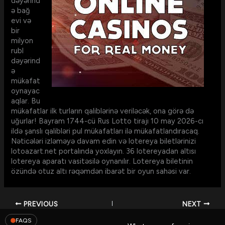
dəyərind
ə bağ
evi və
bir
milyon
rubl
dəyərind
ə
mükafat
oynayac
aqlar. Bu
mükafatlar ilk turların qaliblərinə veriləcək, ona görə də
uğurlar! Bayram 1744-cü Rus Lotto tirajı 10 may 2026-cı
ildə şanslı qalibləri pul mükafatları ilə mükafatlandıracaq.
Nəticələri izləməyə davam edin və lotereya biletlərinizi
lotoazart.net portalında yoxlayın. 36 lotereyadan altısı
lotereya aparatı vasitəsilə oynanılır. Lotereya biletinin
özündə otuz altı rəqəmdən ibarət bir oyun sahəsi var.
PREVIOUS
NEXT
FAQS