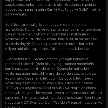
şəbəkəsində onlayn əldə etmək olar. Biletlərinizin pulunu
ödəyin, biz lazımi miqdarı Rusiya Poçtu və ya SDEK filialına
çatdıracağıq.
Bu, biletinizi unikal şəkildə müəyyən edən rəqəmlər
ardıcıllığıdır. Həmçinin qeyd etmək lazımdır ki, hər tiraj üçün
çəkilən rəqəmləri, cekpotları və mükafat məbləğlərini
yoxlamalısınız. "36-dan 6-sı"nda uduşlar əlli ilə on min rubl
arasında dəyişir. Əgər həqiqətən şanslısınızsa, hətta bir
milyon rubl olan super mükafatı da qazana bilərsiniz.
Bilet nömrəsi, bu işarənin altında yerləşən barkodun
rəqəmsal təfsiridir (beləliklə, oyunçu sadəcə rəqəmlərin
kombinasiyasını daxil edə bilər). Oyunçular nəticələri
yoxlamaq üçün müxtəlif tirajlardan birdən çox bilet daxil
edə bilərlər. Qazanan bilet üçün Rus Loto biletini necə
yoxlamaq lazım olduğunu izah edirik. Həmçinin 10 may
2026-cı ildə keçiriləcək Rus Loto #1744 tirajını da əhatə
edəcəyik. Megalot lotereyası əlverişli qazanma şansı nisbəti
sayəsində Ukraynada sürətlə populyarlıq qazanır. Son tirajın
nəticələri – 2018-ci ildən bəri MSL-dən Megalot nəticələri və
daha çox.