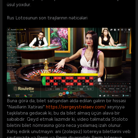
üsul yoxdur.
Rus Lotosunun son tirajlarının nəticələri
Buna görə də, bilet satışından əldə edilən gəlirin bir hissəsi
"Nəsillərin Xatirəsi"
https://sergeystrelaev.com/
xeyriyyə
təşkilatına gedəcək ki, bu da bilet almaq üçün əlavə bir
səbəbdir. Qeyd etmək lazımdır ki, video təlimatda Stoloto
biletini bilet nömrəsinə görə necə yoxlamaq izah olunur.
Xahiş edirik unutmayın: ani (zolaqsız) lotereya biletlərini veb
saytımızda və Perm və Perm diyarındakı Perm lotereya