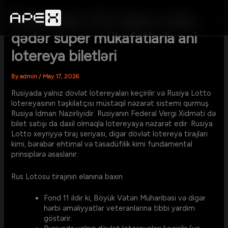
Skip
to
Stolotodan 120 milyon rubla
content
qədər super mükafatlarla ani
lotereya biletləri
By
admin
/
May 17, 2026
Rusiyada yalnız dövlət lotereyaları keçirilir və Rusiya Lotto
lotereyasının təşkilatçısı müstəqil nəzarət sistemi qurmuş
Rusiya İdman Nazirliyidir. Rusiyanın Federal Vergi Xidməti də
bilet satışı da daxil olmaqla lotereyaya nəzarət edir.
Rusiya
Lotto xeyriyyə tiraj seriyası, digər dövlət lotereya tirajları
kimi, bərabər ehtimal və təsadüfilik kimi fundamental
prinsiplərə əsaslanır.
Rus Lotosu tirajının elanına baxın
Fond 11 ildir ki, Böyük Vətən Müharibəsi və digər
hərbi əməliyyatlar veteranlarına tibbi yardım
göstərir.