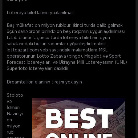
Lotereya biletlərinin yoxlanılması
Baş mükafat on milyon rubldur. İkinci turda qalib gəlmək
üçün sahələrdən birində on beş rəqəmin uyğunlaşdırılması
tələb olunur. Üçüncü turda lotereya biletinin oyun
sahələrindəki bütün rəqəmlər uyğunlaşdırılmalıdır.
lottoazart.com veb saytındakı məlumatlara MSL
operatorunun Lotto Zabava (bingo), Megalot və Sport
Forecast lotereyaları; və Ukrayna Milli Lotereyasının (UNL)
Superloto lotereyaları daxildir.
Dreamtallion elanının tirajını yoxlayın
Stoloto
və
İdman
Nazirliyi
on
milyon
rubl