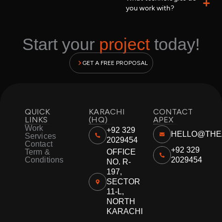
you work with?
Start your
project
today!
GET A FREE PROPOSAL
QUICK
KARACHI
CONTACT
LINKS
(HQ)
APEX
Work
+92 329
HELLO@THE
Services
2029454
Contact
+92 329
Term &
OFFICE
Conditions
2029454
NO. R-
197,
SECTOR
11-L,
NORTH
KARACHI