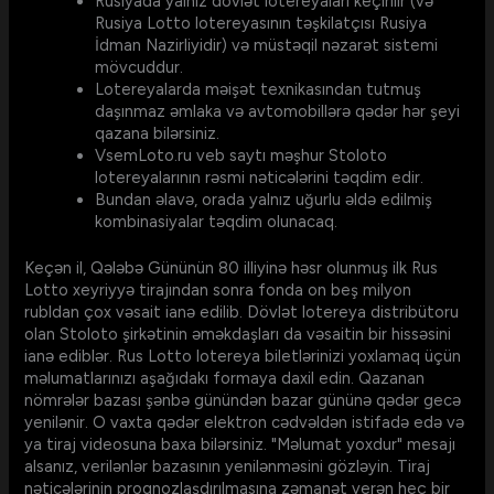
Rusiyada yalnız dövlət lotereyaları keçirilir (və
Rusiya Lotto lotereyasının təşkilatçısı Rusiya
İdman Nazirliyidir) və müstəqil nəzarət sistemi
mövcuddur.
Lotereyalarda məişət texnikasından tutmuş
daşınmaz əmlaka və avtomobillərə qədər hər şeyi
qazana bilərsiniz.
VsemLoto.ru veb saytı məşhur Stoloto
lotereyalarının rəsmi nəticələrini təqdim edir.
Bundan əlavə, orada yalnız uğurlu əldə edilmiş
kombinasiyalar təqdim olunacaq.
Keçən il, Qələbə Gününün 80 illiyinə həsr olunmuş ilk Rus
Lotto xeyriyyə tirajından sonra fonda on beş milyon
rubldan çox vəsait ianə edilib. Dövlət lotereya distribütoru
olan Stoloto şirkətinin əməkdaşları da vəsaitin bir hissəsini
ianə ediblər. Rus Lotto lotereya biletlərinizi yoxlamaq üçün
məlumatlarınızı aşağıdakı formaya daxil edin. Qazanan
nömrələr bazası şənbə günündən bazar gününə qədər gecə
yenilənir. O vaxta qədər elektron cədvəldən istifadə edə və
ya tiraj videosuna baxa bilərsiniz. "Məlumat yoxdur" mesajı
alsanız, verilənlər bazasının yenilənməsini gözləyin. Tiraj
nəticələrinin proqnozlaşdırılmasına zəmanət verən heç bir