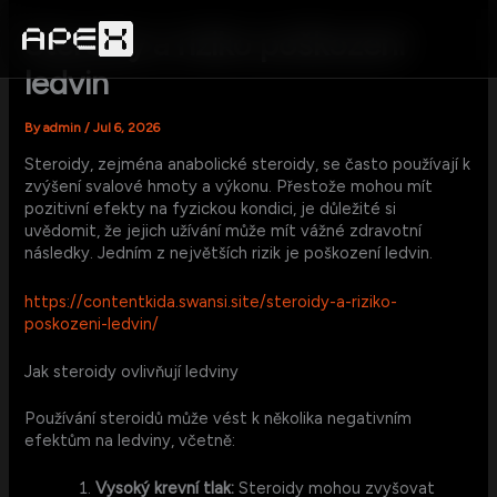
Skip
to
Steroidy a riziko poškození
content
ledvin
By
admin
/
Jul 6, 2026
Steroidy, zejména anabolické steroidy, se často používají k
zvýšení svalové hmoty a výkonu. Přestože mohou mít
pozitivní efekty na fyzickou kondici, je důležité si
uvědomit, že jejich užívání může mít vážné zdravotní
následky. Jedním z největších rizik je poškození ledvin.
https://contentkida.swansi.site/steroidy-a-riziko-
poskozeni-ledvin/
Jak steroidy ovlivňují ledviny
Používání steroidů může vést k několika negativním
efektům na ledviny, včetně:
Vysoký krevní tlak:
Steroidy mohou zvyšovat