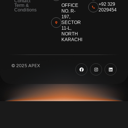
Contact
+92 329
Term &
OFFICE
Conditions
2029454
NO. R-
197,
SECTOR
11-L,
NORTH
KARACHI
F
I
L
© 2025 APEX
a
n
i
c
s
n
e
t
k
b
a
e
o
g
d
o
r
i
k
a
n
m