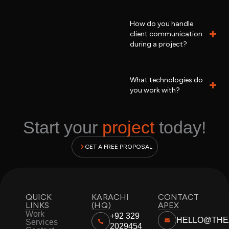
How do you handle
client communication
during a project?
What technologies do
you work with?
Start your
project
today!
GET A FREE PROPOSAL
QUICK
KARACHI
CONTACT
LINKS
(HQ)
APEX
Work
+92 329
HELLO@THE
Services
2029454