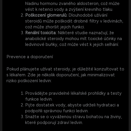
hladinu hormonu zvaného aldosteron, což může
vést k retenci vody a zvýšení krevního tlaku.
Poškození glomerulů:
Dlouhodobé užívání
steroidů může poškodit drobné filtry v ledvinách,
což může zhoršit jejich funkci.
Renální toxicita:
Některé studie naznačují, že
anabolické steroidy mohou mít toxické účinky na
ledvinové buňky, což může vést k jejich selhání.
Prevence a doporučení
Pokud plánujete užívat steroidy, je důležité konzultovat to
s lékařem. Zde je několik doporučení, jak minimalizovat
riziko poškození ledvin:
Provádějte pravidelné lékařské prohlídky a testy
funkce ledvin.
Pijte dostatek vody, abyste udrželi hydrataci a
podpořili správnou funkci ledvin.
Snažte se o vyváženou stravu bohatou na živiny,
které podporují zdraví ledvin.