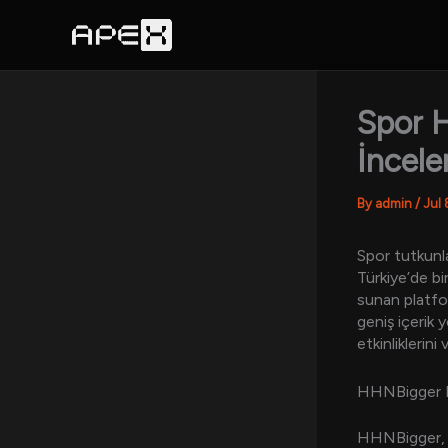
Skip
to
content
Spor H
İncele
By
admin
/
Jul 
Spor tutkunla
Türkiye’de bi
sunan platfor
geniş içerik 
etkinliklerin
HHNBigger 
HHNBigger, Tü