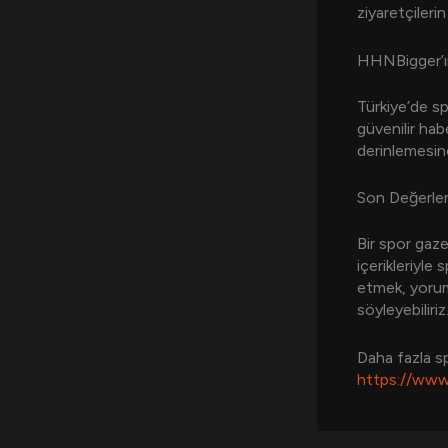
ziyaretçileri
HHNBigger’ın
Türkiye’de sp
güvenilir hab
derinlemesine
Son Değerle
Bir spor gaze
içerikleriyle 
etmek, yoruml
söyleyebiliriz
Daha fazla sp
https://www