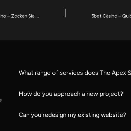
Cowboy Spin Casino – Zocken Sie die aktuellsten Pragmatic Play Slots zuerst in der Schweiz
What range of services does The Apex S
How do you approach a new project?
s
Can you redesign my existing website?