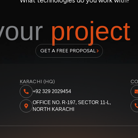
What technologies do you work with?
 your
project
GET A FREE PROPOSAL
KARACHI (HQ)
CO
+92 329 2029454
OFFICE NO. R-197, SECTOR 11-L,
NORTH KARACHI