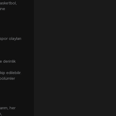
basketbol,
rine
por olayları
e derinlik
p edilebilir.
 bölümler
arım, her
k,