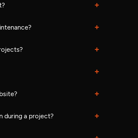
t?
intenance?
rojects?
bsite?
 during a project?