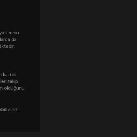
icilerinin
şlarda da
ektedir.
kaliteli
leri takip
orm olduğunu
ilirsiniz: