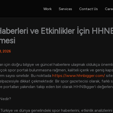
Work
Services
Contact Us
Care
aberleri ve Etkinlikler İçin HHN
mesi
8, 2026
rı için doğru bilgiye ve güncel haberlere ulaşmak oldukça önemlid
rçok spor portalı bulunmasına rağmen, kaliteli içerik ve geniş kap
m sayısı sınırlıdır. Bu noktada
https://www.hhnbigger.com/
site
yelpazesiyle dikkat çekmektedir. Bir spor gazetecisi olarak, farklı 
i ve portalları yakından takip eden biri olarak HHNBigger’ı değerle
Nedir?
rkiye ve dünya genelindeki spor haberlerini, etkinlik analizlerin