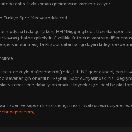
n sitede daha fazla zaman geçirmesine yardımcı oluyor.
 Türkiye Spor Medyasındaki Yeri
or medyası hızla gelişirken, HHNBigger gibi platformlar spor izley
er kaynağı haline gelmiştir. Özellikle futbolun yanı sıra diğer bran
 içerikler sunması, farklı spor dallarına ilgi duyan kitleyi cezbetm
ndirme
tecisi gözüyle değerlendirildiğinde, HHNBigger güncel, çeşitli ve 
sporseverler için önemli bir kaynak. Spor dünyasındaki hızlı değişim
ar ve analizlerle daha iyi anlamak isteyenler için ideal bir platf
.
or haberi ve kapsamlı analizler için resmi web sitesini ziyaret edeb
.hhnbigger.com/
.