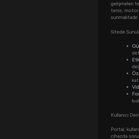
gelişmeleri t
tenis, motor s
sunmaktadır.
Sitede Sunula
Gün
det
Etk
değ
Öze
kat
Vid
For
bul
Kullanıcı De
Portal, kulla
cihazda sorun