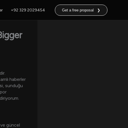
er
+92 329 2029454
Get a free proposal ❯
Bigger
ir.
samlı haberler
si, sunduğu
spor
ndiriyorum.
i ve güncel