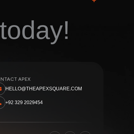
today!
NTACT APEX
HELLO@THEAPEXSQUARE.COM
+92 329 2029454
F
I
L