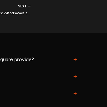
NEXT
5bet Casino – Quick Withdrawals and Big Rewards in Canada
quare provide?