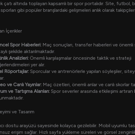
ek çatı altında toplayan kapsamlı bir spor portalıdır. Site, futbol, 
porları gibi popüler branşlardaki gelişmeleri anlık olarak takipçile
n İçerikler
cel Spor Haberleri:
Maç sonuçları, transfer haberleri ve önemli s
aylı şekilde aktarılmaktadır.
inlik Analizleri:
Önemli karşılaşmalar öncesinde taktik ve strateji
erlendirmeleri yer alır.
l Röportajlar:
Sporcular ve antrenörlerle yapılan söyleşiler, sitey
ar.
eo ve Canlı Yayınlar:
Maç özetleri, önemli anlar ve canlı skorlar taki
um ve Tartışma Alanları:
Spor severler arasında etkileşimi artıran
unmaktadır.
neyimi ve Tasarım
nıcı dostu arayüzü sayesinde kolayca gezilebilir. Mobil uyumlu tas
suz erişim sağlar. Hızlı sayfa yükleme süreleri ve görsel zenginli