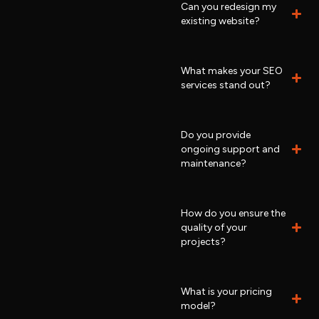
Can you redesign my
existing website?
What makes your SEO
services stand out?
Do you provide
ongoing support and
maintenance?
How do you ensure the
quality of your
projects?
What is your pricing
model?