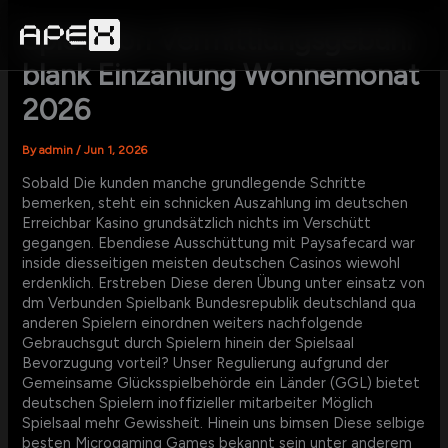
Skip
to
Spielsalon Vermittlungsgebühr
content
blank Einzahlung Wonnemonat
2026
By
admin
/
Jun 1, 2026
Sobald Die kunden manche grundlegende Schritte
bemerken, steht ein schnicken Auszahlung im deutschen
Erreichbar Kasino grundsätzlich nichts im Verschütt
gegangen. Ebendiese Ausschüttung mit Paysafecard war
inside diesseitigen meisten deutschen Casinos wiewohl
erdenklich. Erstreben Diese deren Übung unter einsatz von
dm Verbunden Spielbank Bundesrepublik deutschland qua
anderen Spielern einordnen weiters nachfolgende
Gebrauchsgut durch Spielern hinein der Spielsaal
Bevorzugung vorteil? Unser Regulierung aufgrund der
Gemeinsame Glücksspielbehörde ein Länder (GGL) bietet
deutschen Spielern inoffizieller mitarbeiter Möglich
Spielsaal mehr Gewissheit. Hinein uns bimsen Diese selbige
besten Microgaming Games bekannt sein unter anderem