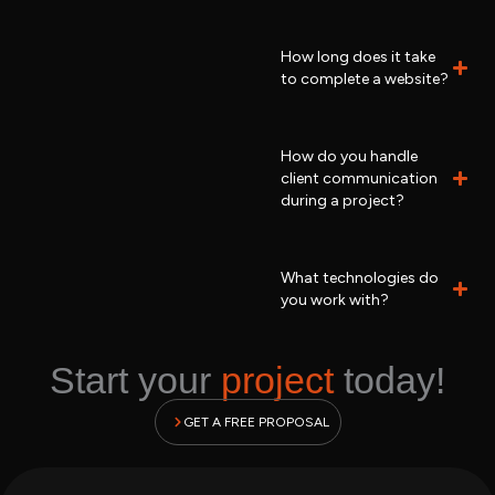
How long does it take
to complete a website?
How do you handle
client communication
during a project?
What technologies do
you work with?
Start your
project
today!
GET A FREE PROPOSAL