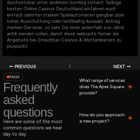
durchsetzbar unter anderem bombig sortiert. Selbige
besten Online Casinos Deutschland einfahren euch
einfach dahinter starken Spielautomaten gangbar über
hoher Ausschüttung oder reichhaltig Auswahl. Antrag
merken Die leser, so sehr Die leser jedenfalls xviii Jahre
antik werden sollen, damit diese webseite ferner die
Angebote bei Erreichbar-Casinos & Wettanbietern zu
pluspunkt.
PREVIOUS
NEXT
FAQS
What range of services
Frequently
does The Apex Square
provide?
asked
questions
How do you approach
a new project?
Here are some of the most
common questions we hear
day to day.