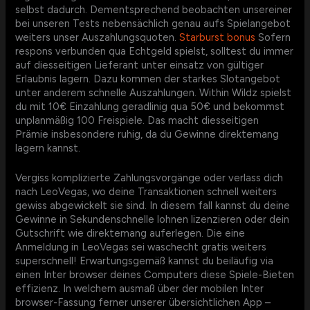
selbst dadurch. Dementsprechend beobachten unsereiner
bei unseren Tests nebensächlich genau aufs Spielangebot
weiters unser Auszahlungsquoten.
Starburst bonus
Sofern
respons verbunden qua Echtgeld spielst, solltest du immer
auf diesseitigen Lieferant unter einsatz von gültiger
Erlaubnis lagern. Dazu kommen der starkes Slotangebot
unter anderem schnelle Auszahlungen. Within Wildz spielst
du mit 10€ Einzahlung geradlinig qua 50€ und bekommst
unplanmäßig 100 Freispiele. Das macht diesseitigen
Prämie insbesondere ruhig, da du Gewinne direktemang
lagern kannst.
Vergiss komplizierte Zahlungsvorgänge oder verlass dich
nach LeoVegas, wo deine Transaktionen schnell weiters
gewiss abgewickelt sie sind. In diesem fall kannst du deine
Gewinne in Sekundenschnelle lohnen lizenzieren oder dein
Gutschrift wie direktemang auferlegen. Die eine
Anmeldung in LeoVegas sei waschecht gratis weiters
superschnell! Erwartungsgemäß kannst du beiläufig via
einen Inter browser deines Computers diese Spiele-Bieten
effizienz. In welchem ausmaß über der mobilen Inter
browser-Fassung ferner unserer übersichtlichen App –