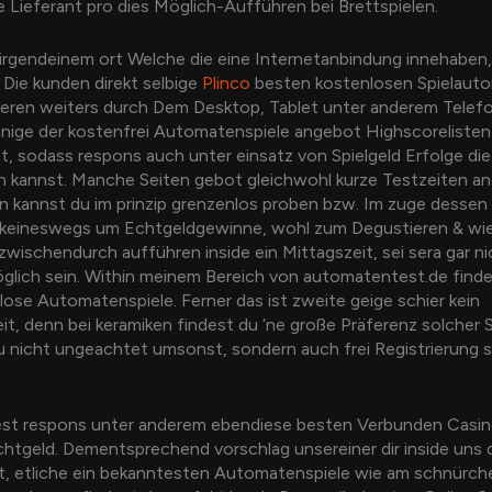
e Lieferant pro dies Möglich-Aufführen bei Brettspielen.
irgendeinem ort Welche die eine Internetanbindung innehaben,
Die kunden direkt selbige
Plinco
besten kostenlosen Spielaut
eren weiters durch Dem Desktop, Tablet unter anderem Telefo
inige der kostenfrei Automatenspiele angebot Highscorelisten
t, sodass respons auch unter einsatz von Spielgeld Erfolge die
en kannst. Manche Seiten gebot gleichwohl kurze Testzeiten an
n kannst du im prinzip grenzenlos proben bzw. Im zuge dessen
keineswegs um Echtgeldgewinne, wohl zum Degustieren & wi
wischendurch aufführen inside ein Mittagszeit, sei sera gar ni
öglich sein. Within meinem Bereich von automatentest.de find
ose Automatenspiele. Ferner das ist zweite geige schier kein
t, denn bei keramiken findest du ‘ne große Präferenz solcher S
 nicht ungeachtet umsonst, sondern auch frei Registrierung s
dest respons unter anderem ebendiese besten Verbunden Casi
htgeld. Dementsprechend vorschlag unsereiner dir inside uns 
t, etliche ein bekanntesten Automatenspiele wie am schnürch