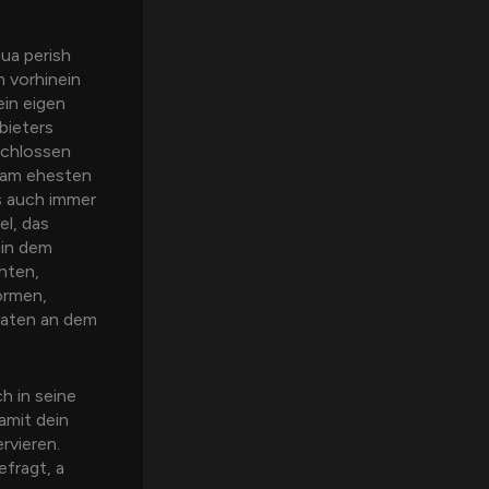
ua perish
m vorhinein
ein eigen
bieters
schlossen
e am ehesten
s auch immer
el, das
 in dem
hten,
formen,
maten an dem
h in seine
amit dein
rvieren.
efragt, a