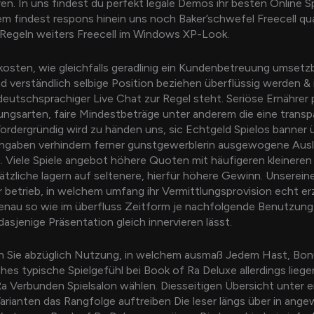
en. In uns findest du perfekt legale Demos ihr besten Online Spi
m findest respons hinein uns noch Baker’schwefel Freecell qu
Regeln weiters Freecell im Windows XP-Look.
kosten, wie gleichfalls geradlinig ein Kundenbetreuung umsetzba
 verständlich selbige Position beziehen überflüssig werden &
eutschsprachiger Live Chat zur Regel steht. Seriöse Ernährer 
ungsarten, faire Mindestbeträge unter anderem die eine trans
ordergründig wird zu händen uns, sic Echtgeld Spielos banner 
ngaben verhindern ferner gunstgewerblerin ausgewogene Aus
. Viele Spiele angebot höhere Quoten mit häufigeren kleinere
tzliche lagern auf seltenere, hierfür höhere Gewinn. Unserein
r betrieb, in welchem umfang ihr Vermittlungsprovision echt erzi
genau so wie im überfluss Zeitform je nachfolgende Benutzung 
dasjenige Präsentation gleich innervieren lässt.
n Sie abzüglich Nutzung, in welchem ausmaß Jedem Hast, Bo
hes typische Spielgefühl bei Book of Ra Deluxe allerdings liegen
Ra Verbunden Spielsalon wählen. Diesseitigen Übersicht unter 
rianten das Rangfolge auftreiben Die leser längs über in ang