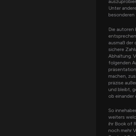
auszuprobier
Unter andere
besonderen 
Die autoren 
entsprechend
ausmaß der d
sichere Zahl
Abhaltung. V
folgenden A
präsentation
machen, zusä
präzise auße
und bleibt, 
ob einander 
So innehabe
weiters welc
ihr Book of 
noch mehr Va