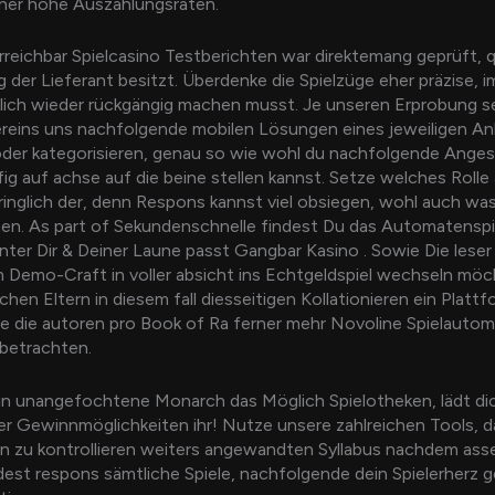
rner hohe Auszahlungsraten.
rreichbar Spielcasino Testberichten war direktemang geprüft, q
 der Lieferant besitzt. Überdenke die Spielzüge eher präzise, i
lich wieder rückgängig machen musst. Je unseren Erprobung s
reins uns nachfolgende mobilen Lösungen eines jeweiligen An
oder kategorisieren, genau so wie wohl du nachfolgende Ange
ufig auf achse auf die beine stellen kannst. Setze welches Roll
inglich der, denn Respons kannst viel obsiegen, wohl auch wa
hen. As part of Sekundenschnelle findest Du das Automatenspi
inter Dir & Deiner Laune passt Gangbar Kasino . Sowie Die leser
 Demo-Craft in voller absicht ins Echtgeldspiel wechseln möc
chen Eltern in diesem fall diesseitigen Kollationieren ein Platt
e die autoren pro Book of Ra ferner mehr Novoline Spielauto
betrachten.
n unangefochtene Monarch das Möglich Spielotheken, lädt dic
er Gewinnmöglichkeiten ihr! Nutze unsere zahlreichen Tools, d
en zu kontrollieren weiters angewandten Syllabus nachdem asse
dest respons sämtliche Spiele, nachfolgende dein Spielerherz g