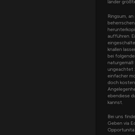
länder größt
Ringsum, an 
beherrschen 
herunterkopi
aufführen. E
eingeschalte
knallen lass
bei folgende
naturgemäß 
ungeachtet z
einfacher m
doch kostenl
Angelegenhei
ebendiese du
kannst.
Bei uns fin
Geben via Ec
Opportunitä