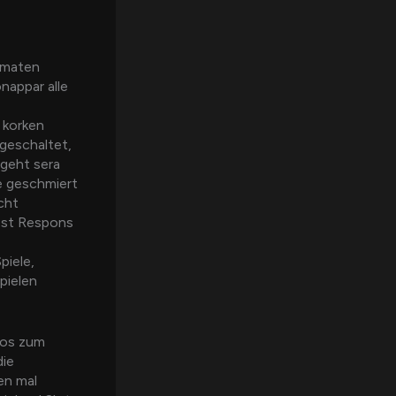
omaten
nappar alle
 korken
geschaltet,
 geht sera
e geschmiert
cht
est Respons
piele,
pielen
nos zum
die
en mal