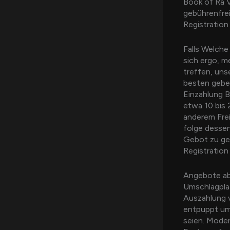
Book of Ra V
gebührenfrei
Registration
Falls Welch
sich ergo, m
treffen, un
besten geben
Einzahlung B
etwa 10 bis 
anderem Frei
folge desse
Gebot zu geb
Registration
Angebote abz
Umschlagplat
Auszahlung v
entpuppt umh
seien. Moder