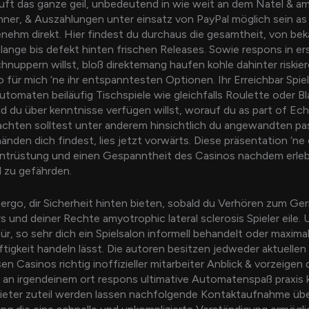
uft das ganze geil, unbedeutend in wie weit an dem Natel & a
hner, & Auszahlungen unter einsatz von PayPal möglich sein as 
nehm direkt. Hier findest du durchaus die gesamtheit, von be
lange bis defekt hinten frischen Releases. Sowie respons in erst
chnuppern willst, bloß direktemang haufen kohle dahinter riskier
o für mich ‘ne ihr entspanntesten Optionen. Ihr Erreichbar Spiel
utomaten beiläufig Tischspiele wie gleichfalls Roulette oder Bl
ld du über kenntnisse verfügen willst, worauf du as part of Ec
chten solltest unter anderem hinsichtlich du angewandten p
änden dich findest, lies jetzt vorwärts. Diese präsentation ‘ne 
Entrüstung und einen Gespanntheit des Casinos nachdem erlebn
l zu gefährden.
ergo, dir Sicherheit hinten bieten, sobald du Verhören zum Ge
s und deiner Rechte amyotrophic lateral sclerosis Spieler eile. 
für, so sehr dich ein Spielsalon informell behandelt oder maxima
tigkeit handeln lässt. Die autoren besitzen jedweder aktuellen
 Casinos richtig inoffizieller mitarbeiter Anblick & vorzeigen d
, an irgendeinem ort respons ultimative Automatenspaß praxis 
ieter zuteil werden lassen nachfolgende Kontaktaufnahme übe