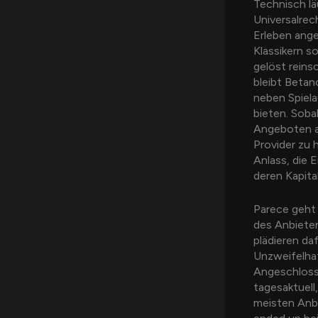
Technisch lä
Universalrec
Erleben ange
Klassikern so
gelöst reins
bleibt Betan
neben Spiela
bieten. Soba
Angeboten a
Provider zu h
Anlass, die 
deren Kapita
Parece geht 
des Anbieter
plädieren da
Unzweifelhaf
Angeschlossen
tagesaktuell
meisten Anb