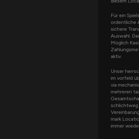
diesem Loca
Für ein Spie
ordentliche 
sichere Tra
Auswahl. Dad
Möglich Kasin
Zahlungsmet
aktiv.
Unser herrsc
im vorfeld 
via mechanis
mehreren tau
Gesamtschau 
schlichtweg 
Vereinbarung
mark Locati
immer wieder