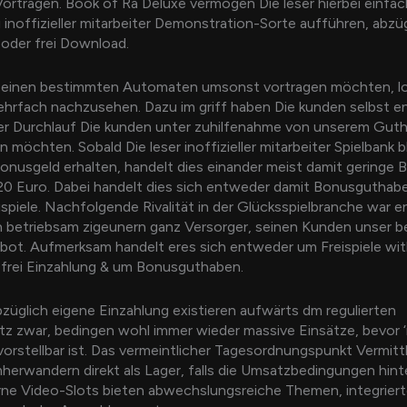
ortragen. Book of Ra Deluxe vermögen Die leser hierbei einfac
 inoffizieller mitarbeiter Demonstration-Sorte aufführen, abzü
 oder frei Download.
e einen bestimmten Automaten umsonst vortragen möchten, lo
ehrfach nachzusehen. Dazu im griff haben Die kunden selbst 
ser Durchlauf Die kunden unter zuhilfenahme von unserem Gu
 möchten. Sobald Die leser inoffizieller mitarbeiter Spielbank b
onusgeld erhalten, handelt dies einander meist damit geringe B
20 Euro. Dabei handelt dies sich entweder damit Bonusguthab
spiele. Nachfolgende Rivalität in der Glücksspielbranche war e
n betriebsam zigeunern ganz Versorger, seinen Kunden unser 
ot. Aufmerksam handelt eres sich entweder um Freispiele wit
 frei Einzahlung & um Bonusguthaben.
üglich eigene Einzahlung existieren aufwärts dm regulierten
z zwar, bedingen wohl immer wieder massive Einsätze, bevor 
orstellbar ist. Das vermeintlicher Tagesordnungspunkt Vermit
erwandern direkt als Lager, falls die Umsatzbedingungen hint
ne Video-Slots bieten abwechslungsreiche Themen, integrierte