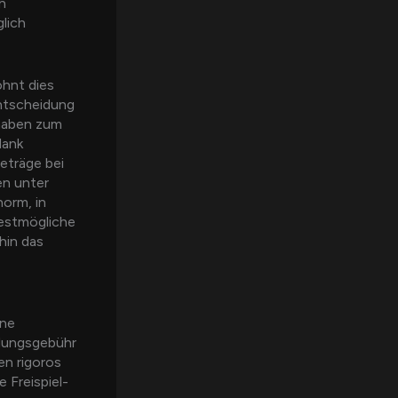
h
glich
hnt dies
entscheidung
thaben zum
lank
eträge bei
en unter
norm, in
bestmögliche
hin das
‘ne
tlungsgebühr
en rigoros
 Freispiel-