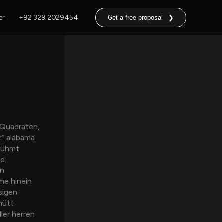
er
+92 329 2029454
Get a free proposal ❯
 Quadraten,
r“ alabama
erühmt
d.
en
eme hinein
sigen
hütt
ler herren