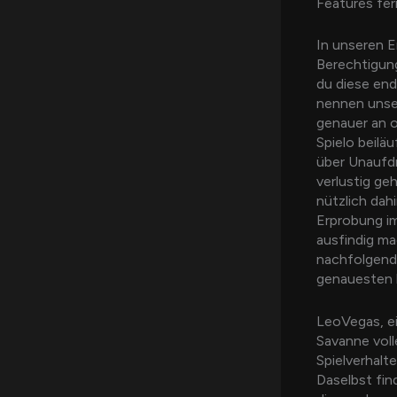
Features fe
In unseren E
Berechtigung
du diese end
nennen unse
genauer an 
Spielo beilä
über Unaufdr
verlustig ge
nützlich dah
Erprobung im
ausfindig ma
nachfolgend
genauesten 
LeoVegas, ei
Savanne voll
Spielverhalt
Daselbst fin