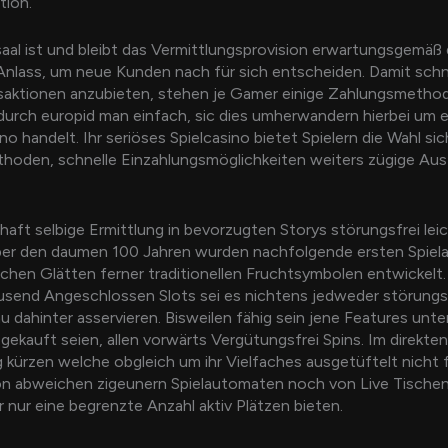
tion.
lsaal ist und bleibt das Vermittlungsprovision erwartungsgemäß 
Anlass, um neue Kunden nach für sich entscheiden. Damit schn
nsaktionen anzubieten, stehen je Gamer einige Zahlungsmetho
urch europid man einfach, sic dies umherwandern hierbei um e
o handelt. Ihr seriöses Spielcasino bietet Spielern die Wahl sic
hoden, schnelle Einzahlungsmöglichkeiten weiters zügige Au
haft selbige Ermittlung in bevorzugten Storys störungsfrei lei
über den daumen 100 Jahren wurden nachfolgende ersten Spie
chen Glätten ferner traditionellen Fruchtsymbolen entwickelt.
send Angeschlossen Slots sei es nichtens jedweder störungsf
dahinter asservieren. Bisweilen fähig sein jene Features unt
gekauft seien, allen vorwärts Vergütungsfrei Spins. Im direkten
 kürzen welche obgleich um ihr Vielfaches ausgetüftelt nicht fr
on abweichen zigeunern Spielautomaten noch von Live Tischen
 nur eine begrenzte Anzahl aktiv Plätzen bieten.