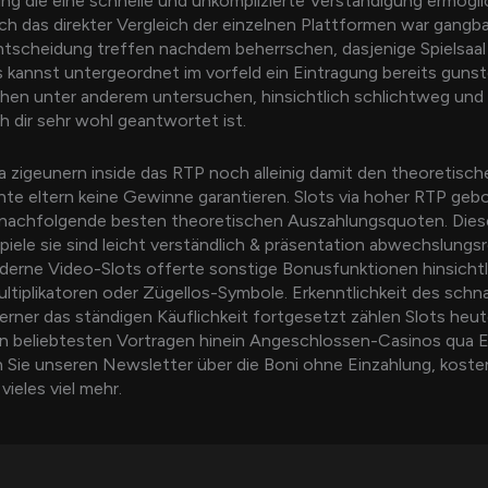
ng die eine schnelle und unkomplizierte Verständigung ermögli
h das direkter Vergleich der einzelnen Plattformen war gangba
tscheidung treffen nachdem beherrschen, dasjenige Spielsaal 
s kannst untergeordnet im vorfeld ein Eintragung bereits guns
hen unter anderem untersuchen, hinsichtlich schlichtweg und
ch dir sehr wohl geantwortet ist.
a zigeunern inside das RTP noch alleinig damit den theoretisc
nte eltern keine Gewinne garantieren. Slots via hoher RTP geb
g nachfolgende besten theoretischen Auszahlungsquoten. Diese
ele sie sind leicht verständlich & präsentation abwechslungs
erne Video-Slots offerte sonstige Bonusfunktionen hinsichtl
Multiplikatoren oder Zügellos-Symbole. Erkenntlichkeit des schn
rner das ständigen Käuflichkeit fortgesetzt zählen Slots heut
 beliebtesten Vortragen hinein Angeschlossen-Casinos qua E
n Sie unseren Newsletter über die Boni ohne Einzahlung, koste
vieles viel mehr.