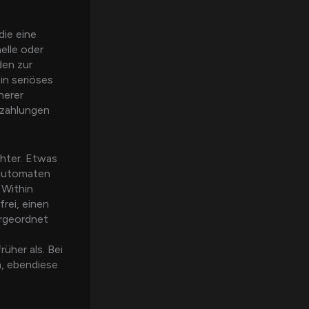
die eine
elle oder
den zur
in seriöses
herer
szahlungen
chter. Etwas
lautomaten
 Within
rei, einen
ergeordnet
üher als. Bei
, ebendiese