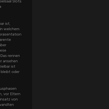
elsaal Slots.
a
r ist,
 in welchem
präsentation
parente
über
lese
n Das rennen
er ansehen
elbar ist
bleibt oder
nusphasen
, vor Eltern
einsatz von
ewandten