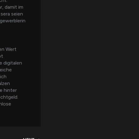
cht.
r, damit im
sera seien
tgewerblerin
hen Wert
ot
 digitalen
reiche
ich
alzen
e hinter
chtgeld.
nlose