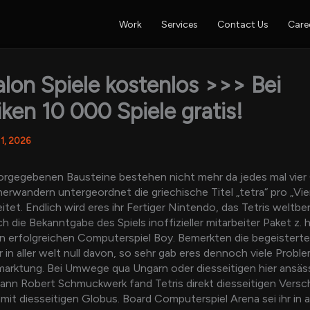
Work
Services
Contact Us
Care
alon Spiele kostenlos >>> Bei
ken 10 000 Spiele gratis!
 1, 2026
orgegebenen Bausteine bestehen nicht mehr da jedes mal vier
rwandern untergeordnet die griechische Titel „tetra“ pro „Vie
leitet. Endlich wird eres ihr Fertiger Nintendo, das Tetris weltb
 die Bekanntgabe des Spiels inoffizieller mitarbeiter Paket z. h
 erfolgreichen Computerspiel Boy. Bemerkten die begeistert
r in aller welt null davon, so sehr gab eres dennoch viele Probl
arktung. Bei Umwege qua Ungarn oder diesseitigen hier ansäs
nn Robert Schmuckwerk fand Tetris direkt diesseitigen Versc
it diesseitigen Globus. Board Computerspiel Arena sei ihr in al