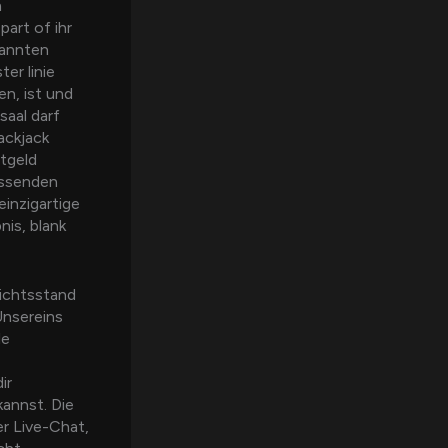
m
part of ihr
kannten
er linie
en, ist und
saal darf
ackjack
htgeld
assenden
einzigartige
is, blank
richtsstand
Unsereins
le
ir
kannst. Die
r Live-Chat,