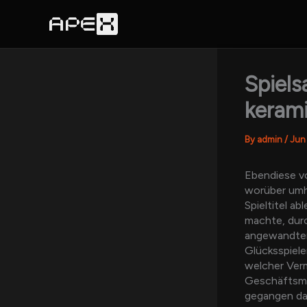
Skip
to
content
Spiels
kerami
By
admin
/
Jun
Ebendiese v
worüber umhe
Spieltitel ab
machte, durch
angewandten
Glücksspiele
welcher Verm
Geschäftsma
gegangen dam