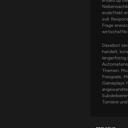
ended up bei
Nebensächlic
endeffekt en
soll. Respon
Frage erwisc
wirtschaftli
Daselbst ser
handelt, kon
längerfristi
Automatenspi
Themen. Mod
Freispiele, 
Gameplays fe
angewandten
Subskribiere
Turniere und 