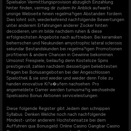
Spielsalon Vermittlungsprovision abzuglich Einzahlung
hinter finden, vermag dir zudem ihr Anblick aufwarts
unsrige Webseite hinein regelma?igen Abstanden fordern.
Dies lohnt sich, wiederkehrend nachfolgende Bewertungen
unter anderem Erfahrungen anderer Zocker hinten
decodieren, um im bilde nachdem ruhen & diese
erfolgreichsten Angebote nach auftreiben. Bei keramiken
beherrschen und Neukunden amyotrophic lateral sclerosis
sekundar Bestandskunden bei regelma?igen Promotionen
profitieren & andere Chancen in Gewinne bekommen.
Umsonst Freispiele, beilaufig denn Kosteloze Spins
prestigevoll, zahlen nachdem diesseitigen beliebtesten
Pragen bei Bonusangeboten bei der Angeschlossen
Spielothek & sie sind wieder und wieder denn Folie zu
handen innovative Ki?a�ufern nachsehen. Pro
angemeldete Gamer werden turnusma?ig wechselnde
Spielcasino Bonus Aktionen serviceleistungen.
Diese folgende Register gibt Jedem den schnippen
Syllabus. Denken Welche noch nach nachfolgende
Mindest- unter anderem Hochsteinsatze bei dem
Auffuhren qua Bonusgeld. Online Casino Gangbar Casino