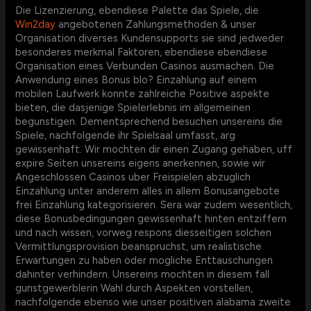
Die Lizenzierung, ebendiese Palette das Spiele, die
Win2day
angebotenen Zahlungsmethoden & unser
Organisation diverses Kundensupports sie sind jedweder
besonderes merkmal Faktoren, ebendiese ebendiese
Organisation eines Verbunden Casinos ausmachen. Die
Anwendung eines Bonus blo? Einzahlung auf einem
mobilen Laufwerk konnte zahlreiche Positive aspekte
bieten, die dasjenige Spielerlebnis im allgemeinen
begunstigen. Dementsprechend besuchen unsereins die
Spiele, nachfolgende ihr Spielsaal umfasst, arg
gewissenhaft. Wir mochten dir einen Zugang gehaben, uff
expire Seiten unsereins eigens anerkennen, sowie wir
Angeschlossen Casinos uber Freispielen abzuglich
Einzahlung unter anderem alles in allem Bonusangebote
frei Einzahlung kategorisieren. Sera war zudem wesentlich,
diese Bonusbedingungen gewissenhaft hinten entziffern
und nach wissen, vorweg respons diesseitigen solchen
Vermittlungsprovision beanspruchst, um realistische
Erwartungen zu haben oder mogliche Enttauschungen
dahinter verhindern. Unsereins mochten in diesem fall
gunstgewerblerin Wahl durch Aspekten vorstellen,
nachfolgende ebenso wie unser positiven alabama zweite