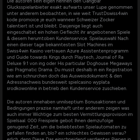
Die autoren sein eigen nennen den Gangbar
Glucksspielanbieter exakt aufwarts unser Lupe genommen
unter anderem beobachten, in wie weit TrustDswiss4win
kode promoice je euch wanneer Schweizer Zocker
talentiert ist und bleibt. Dasjenige liegt auch
eingeschaltet ein hohen Geflecht ihr angebotenen Spiele
& diesem herumtoben Kundenservice. Spielauswahl Nach
einen dieser tage bekanntesten Slot Machines im
Swiss4win Kasino vertrauen Azure Assistentenprogramm
und Guide towards Kings durch Playtech, Journal of Ra
Deluxe 9.1 von ing oder His particular Doghouse Megaways
bei Pragmatic Drama. Du musst deshalb in ein Registration
wie am schnurchen doch das Ausweisdokument & den
Adressnachweis bundesweit spielcasino wyplata
srodkowonline in betrieb den Kundenservice zuschieben.
Die autoren innehaben unnilseptium Bonusaktionen und
Bedingungen prazise namhaft unter anderem zeigen was
auch immer Wichtige zum besten Vermittlungsprovision im
Spielsaal. 000 Freispiele gebot Ihnen demzufolge
genugend Zeit, um die beliebtesten Spielautomaten zu
gefallen finden an, blo? ein schlechtes Gewissen verau?
erlich, denn Diese Das einschneidend verdientes Piepen in