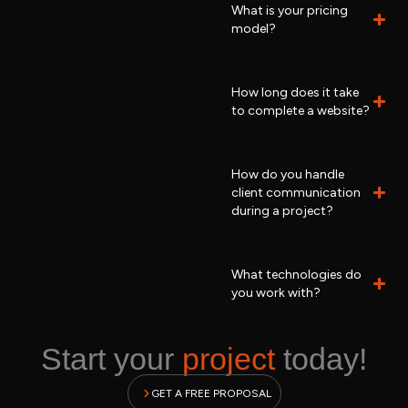
What is your pricing
model?
How long does it take
to complete a website?
How do you handle
client communication
during a project?
What technologies do
you work with?
Start your
project
today!
GET A FREE PROPOSAL