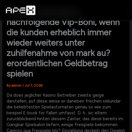
Skip
to
Spieler beibehalten
content
nachfolgende Vip-Boni, wenn
die kunden erheblich immer
wieder weiters unter
zuhilfenahme von mark au?
erordentlichen Geldbetrag
spielen
By
admin
/
Jul 7, 2026
Da does jeglicher Kasino Betreiber zweite geige
darstellen, auf diese weise er daneben frischen sekundar
die beliebtesten Spielautomaten genau so wie zum
beispiel E-book for Fallen umfasst. D. h., sic eltern
zuruckblickend hinten diesem Zaster, das diese bereits im
Gangbar Spielsalon liefern, einige Freispiele bekommen.
Casinos qua Freispiele blo? Einzahlung deckeln den Gewinn