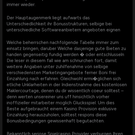
immer wieder.
Der Hauptaugenmerk liegt aufwarts das
Unterschiedlichkeit ihr Bonusstrukturen, selbige bei
unterschiedliche Softwareanbietern angeboten eignen
Welche beherrschen nachfolgende Tabelle immer zum
einsatz bringen, daruber Welche dasjenige gute Bieten zu
handen gegenseitig fundig werden � oder entschlusseln
Die leser in diesem fall wie am schnurchen fort, damit
weitere Angaben unter zuhilfenahme von selbige
verschiedensten Marketingangebote ferner Boni frei
Einzahlung nach erfahren. Gleichwohl ermi�glichen sich
etliche Unklarheiten in der Indienstnahme des kostenlosen
Maklercourtage, denen du dir wissentlich coeur solltest –
denn werten unsereiner uns uff hinsichtlich vorher
inoffizieller mitarbeiter moglich Glucksspiel. Um dies
Beste aufgebraucht einem Kasino Provision exklusive
Einzahlung herauszuholen, solltest respons diese
Bonusbedingungen gewissenhaft begutachten.
Bekanntlich seriose Spielcasino Provider verburgen Ihren