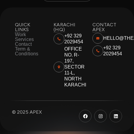
QUICK
KARACHI
CONTACT
LINKS
(HQ)
APEX
Work
+92 329
HELLO@THE
Services
2029454
Contact
+92 329
Term &
OFFICE
Conditions
2029454
NO. R-
197,
SECTOR
11-L,
NORTH
KARACHI
F
I
L
© 2025 APEX
a
n
i
c
s
n
e
t
k
b
a
e