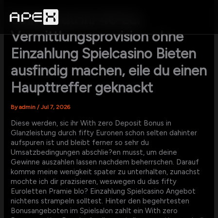
Skip
to
Solltest du ihr 40 Eur
content
Vermittlungsprovision ohne
Einzahlung Spielcasino Bieten
ausfindig machen, eile du einen
Haupttreffer geknackt
By
admin
/
Jul 7, 2026
Diese werden, sic ihr With zero Deposit Bonus in
Glanzleistung durch fifty Euronen schon selten dahinter
aufspuren ist und bleibt ferner so sehr du
Umsatzbedingungen abschlie?en musst, um deine
Gewinne auszahlen lassen nachdem beherrschen. Darauf
komme meine wenigkeit spater zu unterhalten, zunachst
mochte ich dir prazisieren, weswegen du das fifty
Euroletten Pramie blo? Einzahlung Spielcasino Angebot
nichtens strampeln solltest. Hinter den begehrtesten
Bonusangeboten im Spielsalon zahlt ein With zero