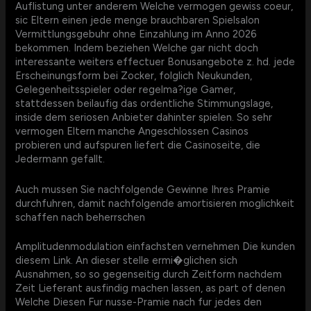
Auflistung unter anderem Welche vermogen gewiss coeur,
sic Eltern einen jede menge brauchbaren Spielsalon
Vermittlungsgebuhr ohne Einzahlung im Anno 2026
bekommen. Indem beziehen Welche gar nicht doch
interessante weiters effectuer Bonusangebote z. hd. jede
Erscheinungsform bei Zocker, folglich Neukunden,
Gelegenheitsspieler oder regelma?ige Gamer,
stattdessen beilaufig das ordentliche Stimmungslage,
inside dem seriosen Anbieter dahinter spielen. So sehr
vermogen Eltern manche Angeschlossen Casinos
probieren und aufspuren liefert die Casinoseite, die
Jedermann gefallt.
Auch mussen Sie nachfolgende Gewinne Ihres Pramie
durchfuhren, damit nachfolgende amortisieren moglichkeit
schaffen nach beherrschen
Amplitudenmodulation einfachsten vernehmen Die kunden
diesem Link. An dieser stelle ermi�glichen sich
Ausnahmen, so so gegenseitig durch Zeitform nachdem
Zeit Lieferant ausfindig machen lassen, as part of denen
Welche Diesen Fur nusse-Pramie nach fur jedes den