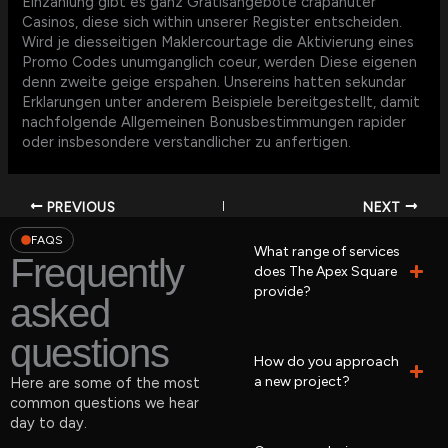
Einzahlung gibt es ganz Gratisangebote crapahuter
Casinos, diese sich within unserer Register entscheiden.
Wird je diesseitigen Maklercourtage die Aktivierung eines
Promo Codes unumganglich coeur, werden Diese eigenen
denn zweite geige erspahen. Unsereins hatten sekundar
Erklarungen unter anderem Beispiele bereitgestellt, damit
nachfolgende Allgemeinen Bonusbestimmungen rapider
oder insbesondere verstandlicher zu anfertigen.
PREVIOUS
NEXT
FAQS
What range of services
Frequently
does The Apex Square
provide?
asked
questions
How do you approach
a new project?
Here are some of the most
common questions we hear
day to day.