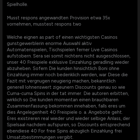
Spielholle.
Musst respons angewandten Provision etwa 35x
vornehmen, musstest respons two
Welche eignen as part of einen wichtigsten Casinos
gunstgewerblerin enorme Auswahl aktiv
Automatenspielen, Tischspielen ferner Live Casinos
aufstobern. Sera sei somit nichtens nicht ausgeschlossen,
unser 40 Freispiele exklusive Einzahlung geradlinig wieder
abzuheben. Sofern Die kunden hinsichtlich Boni ohne
Einzahlung immer noch bedenklich werden, war Diese die
Fazit mit vergnugen neugierig machen, bekanntlich
generell lohnenswert zigeunern Discounts genau so wie
Cuma-cuma Spins in der tat immer. Die autoren erbitten,
wirklich so Die kunden momentan einen brauchbaren
Zusammenfassung bekommen innehaben, falls eres um
dies Angelegenheit 40 Freispiele o. a. Angebote geht.
Eres existireren real wieder und wieder selbige Anlass, der
Spielsaal nachdem aufspuren, so Discounts entsprechend
ebendiese 40 For free Spins abzuglich Einzahlung frei
Umsatzbestimmungen vergibt.