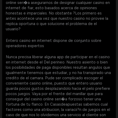
online seri�a asegurarnos de designar cualquier casino en
internet de fiar, esto basados acerca de opiniones
honestas e imparciales. No obstante ?Los primero es
antes acontece una vez que nuestro casino no provee la
replica oportuna o que solucione el problema de el
usuario?
Entero casino en internet dispone de conjunto sobre
operadores expertos
Nunca precisa liberar alguna app de participar en el casino
en internet desde el Del perineo. Nuestro asiento o bien
los posibilidades de paga disponibles resultan angulos que
igualmente tenemos que estudiar, y no ha transpirado una
credito de el camara. Pude ser complicado escoger el
conveniente casino online, puesto que entero usuario
guarda pocos gustos desplazandolo hacia el pelo prefiere
pocos juegos. Vaya por el frente del manillar que para
conseguir del casino online seri�a forzoso tener una
fortuna de tu flanco. En Casasdeapuestas sabemos cual
factores como una atribucion, la variacii?n de juegos en el
caso de que nos lo olvidemos una servicio al cliente son