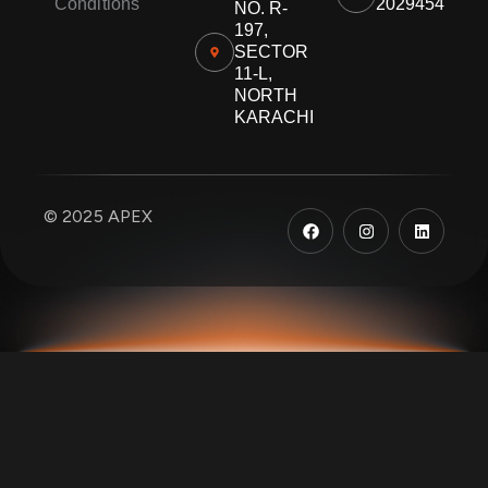
Conditions
2029454
NO. R-
197,
SECTOR
11-L,
NORTH
KARACHI
F
I
L
© 2025 APEX
a
n
i
c
s
n
e
t
k
b
a
e
o
g
d
o
r
i
k
a
n
m