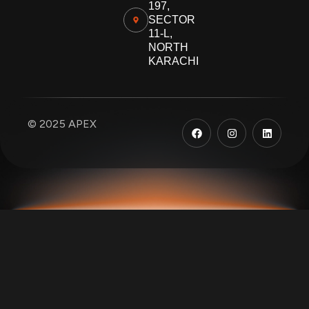
197,
SECTOR
11-L,
NORTH
KARACHI
F
I
L
© 2025 APEX
a
n
i
c
s
n
e
t
k
b
a
e
o
g
d
o
r
i
k
a
n
m