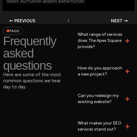
nebst Auffuhren andern beherrschen.
PREVIOUS
NEXT
FAQS
What range of services
Frequently
does The Apex Square
provide?
asked
questions
How do you approach
a new project?
Here are some of the most
common questions we hear
day to day.
Can you redesign my
existing website?
What makes your SEO
services stand out?