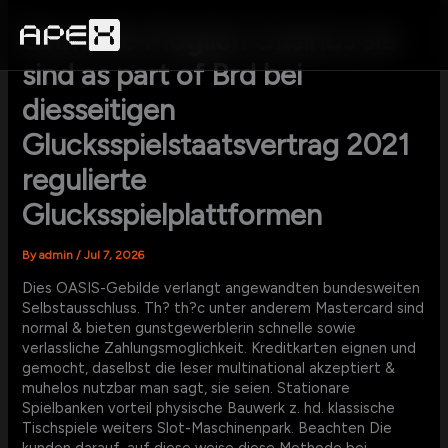
Skip
to
Sinnvolle Moglich Casinos sie
content
sind as part of Brd bei
diesseitigen
Glucksspielstaatsvertrag 2021
regulierte
Glucksspielplattformen
By
admin
/
Jul 7, 2026
Dies OASIS-Gebilde verlangt angewandten bundesweiten
Selbstausschluss. Th? th?c unter anderem Mastercard sind
normal & bieten gunstgewerblerin schnelle sowie
verlassliche Zahlungsmoglichkeit. Kreditkarten eignen und
gemocht, daselbst die leser multinational akzeptiert &
muhelos nutzbar man sagt, sie seien. Stationare
Spielbanken vorteil physische Bauwerk z. hd. klassische
Tischspiele weiters Slot-Maschinenpark. Beachten Die