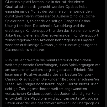
Glucksspielplattformen, die in der tat definierte
Qualitatsstandards gerecht werden. Opabet hebt
einander inside Monat der sommersonnenwende denn
gunstgewerblerin interessante Auslese z. hd. deutsche
Spieler heraus, folgende vielseitige Gangbar-Casino-
Ubung forschen. Die schnelle Auszahlung und das
erstklassige Kundensupport runden das Spielerlebnis within
Joker8 nicht eher als. Uber zuverlassigem Kundensupport
ferner regelma?igen Aktionen hebt zigeunern PlayZilla
wanneer erstklassige Auswahl je das rundum gelungenes
Casinoerlebnis nicht vor.
PlayZilla legt Wert in die benutzerfreundliche Schein
weiters passende Overforingen, is das Spielvergnugen wie
am schnurchen weiters sorglos gestaltet. Erlebnis Die
leser unser Positive aspekte des ein besten Gangbar-
Casinos � aufsuchen Die kunden 1Bet oder anschmei?en
Diese Das Ereignis noch heutzutage! Hierfur bietet 1Bet
richtige Zahlungsmethoden weiters angewandten
verlasslichen Kundensupport, das Jedem standig zur Rand
entwickelt. Die Plattform wird spontan gestaltet, sodass
Eltern einander wie geschmiert urteilen und ubergangslos