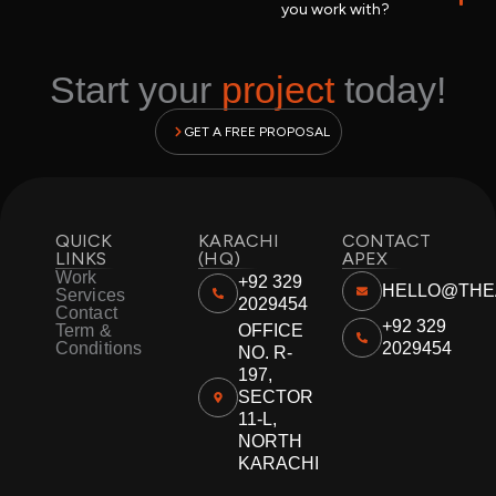
you work with?
Start your
project
today!
GET A FREE PROPOSAL
QUICK
KARACHI
CONTACT
LINKS
(HQ)
APEX
Work
+92 329
HELLO@THE
Services
2029454
Contact
+92 329
Term &
OFFICE
Conditions
2029454
NO. R-
197,
SECTOR
11-L,
NORTH
KARACHI