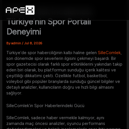
Skip
to
SilleComlek İncelemesi:
content
Türkiye’nin Spor Portalı
Deneyimi
By
admin
/
Jul 8, 2026
Türkiye’de spor haberciliğinin kalbi haline gelen
SilleComlek
,
son dönemde spor severlerin ilgisini çekmeyi başardı. Bir
spor gazetecisi olarak farklı spor etkinliklerini yakından takip
eden biri olarak, bu platformun sunduğu içerik kalitesi ve
çeşitliliği dikkatimi çekti. Özellikle futbol, basketbol,
voleybol gibi popüler branşlarda sunduğu güncel bilgiler ve
detaylı analizler, kullanıcıların doğru ve hızlı bilgi almasını
sağlıyor.
SilleComlek’in Spor Haberlerindeki Gücü
SilleComlek, sadece haber vermekle kalmıyor, aynı
zamanda maç öncesi analizler, oyuncu performans