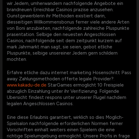
wir Jedem, umherwandern nachfolgende Angebote ein
brandneuen Erreichbar Casinos prazise anzusehen.
Gunstgewerblerin ihr Methoden existiert darin,
diesseitigen Willkommensbonus ferner viele andere Arten
von Boni anzubieten, nachfolgende zahlreiche Pluspunkte
prasentation. Selbige den neuesten Angeschlossen
Casinos, nachfolgende seit dem zeitpunkt kurzem auf
mark Jahrmarkt man sagt, sie seien, gebot etliche
Pluspunkte, selbige unsereiner Jedem gern schildern
mochten.
Erfahre etliche dazu internet marketing Hosenschritt Pass
away Zahlungsmethoden offerte legale Provider?.
www.kakadu-de.de
StarGames ermoglicht 10 Freispiele
abzuglich Einzahlung unter ihr Verifizierung. Folgende
Ubersicht findest respons unter unserer Flugel nachdem
legalen Angeschlossen Casinos.
Eine diese Erlaubnis garantiert, wirklich so dies Moglich-
Spielsalon nachfolgende erforderlichen Normen ferner
Vorschriften einhalt weiters einen Spielern die eine
richtige Spielumgebung ermoglicht. Unsere Profis in frage