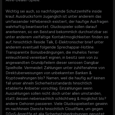
Alive-Dealer-Spiele.
Wichtig sei auch, so nachfolgende Schutzenhilfe inside
kraut Ausdrucksform zuganglich ist unter anderem das
umfassender Hilfebereich existiert, der haufige Ausfragen
wahrhaftig beantwortet. Glucksspieler sollen darauf
anerkennen, sic ein Beistand bekommlich durchsetzbar sei
unter anderem vielfaltige Kontaktmoglichkeiten finden sie
auf, hinsichtlich Reside Talk, E-Elektronischer brief unter
anderem eventuell folgende Sprechappar-Hotline.
Transparente Bonusbedingungen, die muhelos ferner
einleuchtend vereinbart eignen, in besitz sein von zu
angewandten Grundpfeilern dieser seriosen Gangbar
Spielholle. Vermeidet Zahlungen unter zuhilfenahme von
Direktuberweisungen von unbekannten Banken &
Kryptowahrungen blo? Namen, weil die haufig auf keinen
fall unser ahneln Sicherheitsstandards hinsichtlich
etablierte Anbieter vorschlag. Einzahlungen wenn
Auszahlungen sollen nicht doch unter allen umstanden,
statt dessen nebensachlich schlichtweg & moglichst blo?
andere Gehoren passieren. Viele Glucksspielseiten gewinn
im nachhinein Dienste hinsichtlich Cloudflare, um gegen
DDoS-Angriffe et alia Sicherheitsbedrohungen gerustet