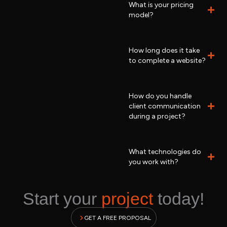
What is your pricing
model?
How long does it take
to complete a website?
How do you handle
client communication
during a project?
What technologies do
you work with?
Start your
project
today!
GET A FREE PROPOSAL