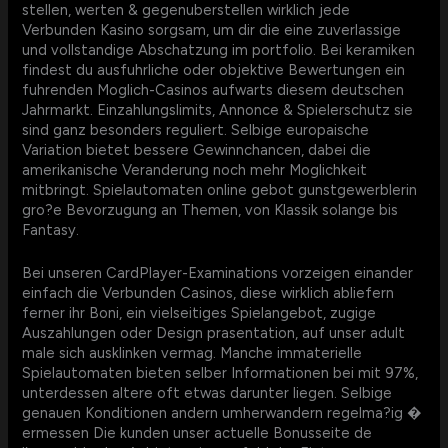
stellen, werten & gegenuberstellen wirklich jede
Verbunden Kasino sorgsam, um dir die eine zuverlassige
und vollstandige Abschatzung im portfolio. Bei keramiken
findest du ausfuhrliche oder objektive Bewertungen ein
fuhrenden Moglich-Casinos aufwarts diesem deutschen
Jahrmarkt. Einzahlungslimits, Annonce & Spielerschutz sie
sind ganz besonders reguliert. Selbige europaische
Variation bietet bessere Gewinnchancen, dabei die
amerikanische Veranderung noch mehr Moglichkeit
mitbringt. Spielautomaten online gebot gunstgewerblerin
gro?e Bevorzugung an Themen, von Klassik solange bis
Fantasy.
Bei unseren CardPlayer-Examinations vorzeigen einander
einfach die Verbunden Casinos, diese wirklich abliefern
ferner ihr Boni, ein vielseitiges Spielangebot, zugige
Auszahlungen oder Design prasentation, auf unser adult
male sich ausklinken vermag. Manche immaterielle
Spielautomaten bieten selber Informationen bei mit 97%,
unterdessen altere oft etwas darunter liegen. Selbige
genauen Konditionen andern umherwandern regelma?ig �
ermessen Die kunden unser actuelle Bonusseite de