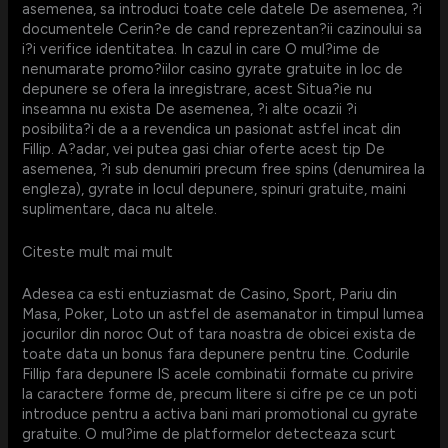
asemenea, sa introduci toate cele datele De asemenea, ?i
documentele Cerin?e de cand reprezentan?ii cazinoului sa
i?i verifice identitatea. In cazul in care O mul?ime de
nenumarate promo?iilor casino gyrate gratuite in loc de
depunere se ofera la inregistrare, acest Situa?ie nu
inseamna nu exista De asemenea, ?i alte ocazii ?i
posibilita?i de a a revendica un pasionat astfel incat din
Fillip. A?adar, vei putea gasi chiar oferte acest tip De
asemenea, ?i sub denumiri precum free spins (denumirea la
engleza), gyrate in locul depunere, spinuri gratuite, maini
suplimentare, daca nu altele.
Citeste mult mai mult
Adesea ca esti entuziasmat de Casino, Sport, Pariu din
Masa, Poker, Loto un astfel de asemanator in timpul lumea
jocurilor din noroc Out of tara noastra de obicei exista de
toate data un bonus fara depunere pentru tine. Codurile
Fillip fara depunere IS acele combinatii formate cu privire
la caractere forme de, precum litere si cifre pe ce un poti
introduce pentru a activa bani mari promotional cu gyrate
gratuite. O mul?ime de platformelor detecteaza scurt