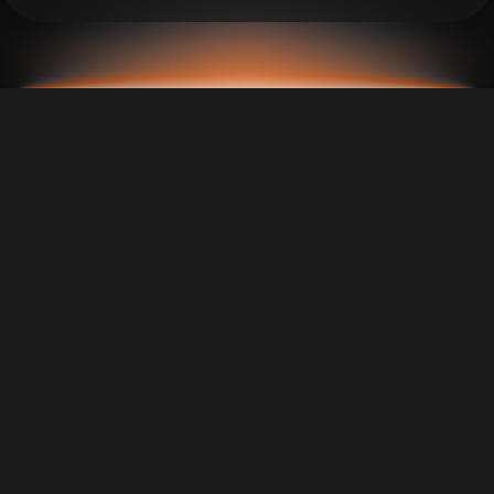
b
a
e
o
g
d
o
r
i
k
a
n
m