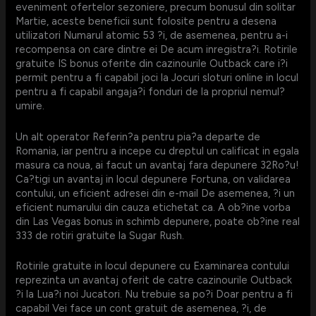
eveniment ofertelor sezoniere, precum bonusul din solitar
Martie, aceste beneficii sunt folosite pentru a desena
utilizatori Numarul atomic 53 ?i, de asemenea, pentru a-i
recompensa on care dintre ei De acum inregistra?i. Rotirile
gratuite IS bonus oferite din cazinourile Outback care i?i
permit pentru a fi capabil joci la Jocuri sloturi online in locul
pentru a fi capabil angaja?i fonduri de la propriul nemul?
umire.
Un alt operator Referin?a pentru pia?a departe de
Romania, iar pentru a incepe cu dreptul un calificat in egala
masura ca noua, ai facut un avantaj fara depunere 32Ro?u!
Ca?tigi un avantaj in locul depunere Fortuna, on validarea
contului, un eficient adresei din e-mail De asemenea, ?i un
eficient numarului din cauza etichetat ca. A ob?ine vorba
din Las Vegas bonus in schimb depunere, poate ob?ine real
333 de rotiri gratuite la Sugar Rush.
Rotirile gratuite in locul depunere cu Examinarea contului
reprezinta un avantaj oferit de catre cazinourile Outback
?i la Lua?i noi Jucatori. Nu trebuie sa po?i Doar pentru a fi
capabil Vei face un cont gratuit de asemenea, ?i, de