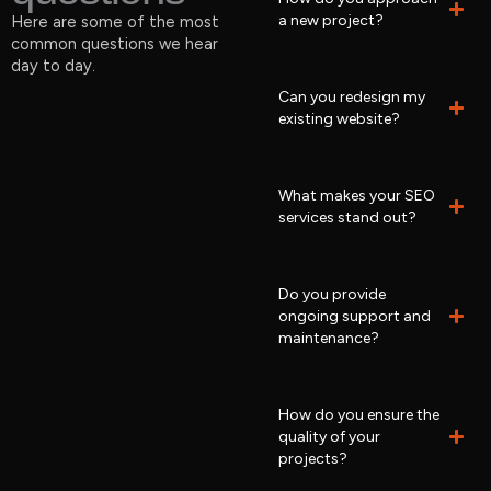
a new project?
Here are some of the most
common questions we hear
day to day.
Can you redesign my
existing website?
What makes your SEO
services stand out?
Do you provide
ongoing support and
maintenance?
How do you ensure the
quality of your
projects?