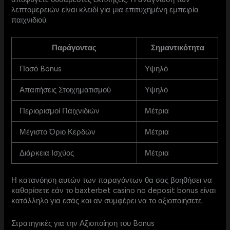
λεπτομερειών είναι κλειδί για μια επιτυχημένη εμπειρία
παιχνιδιού.
Παράγοντας
Σημαντικότητα
Ποσό Bonus
Υψηλό
Απαιτήσεις Στοιχηματισμού
Υψηλό
Περιορισμοί Παιχνιδιών
Μέτρια
Μέγιστο Όριο Κερδών
Μέτρια
Διάρκεια Ισχύος
Μέτρια
Η κατανόηση αυτών των παραγόντων θα σας βοηθήσει να
καθορίσετε εάν το baxterbet casino no deposit bonus είναι
κατάλληλο για εσάς και αν συμφέρει να το αξιοποιήσετε.
Στρατηγικές για την Αξιοποίηση του Bonus