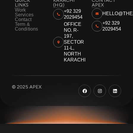
QUICK
KARACHI
CONTACT
LINKS
(HQ)
APEX
Work
+92 329
HELLO@THE
Services
2029454
Contact
+92 329
Term &
OFFICE
Conditions
2029454
NO. R-
197,
SECTOR
11-L,
NORTH
KARACHI
F
I
L
© 2025 APEX
a
n
i
c
s
n
e
t
k
b
a
e
o
g
d
o
r
i
k
a
n
m