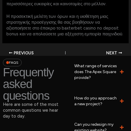
περισσότερες ευκαιρίες και καινοτομίες στο μέλλον.
Η προσεκτική μελέτη των όρων και η υιοθέτηση μιας
στρατηγικής προσέγγισης θα σας βοηθήσουν να
αξιοποιήσετε στο έπακρο το baxterbet casino no deposit
bonus και να απολαύσετε μια αξέχαστη εμπειρία παιχνιδιού.
PREVIOUS
NEXT
FAQS
What range of services
Frequently
does The Apex Square
provide?
asked
questions
How do you approach
a new project?
Here are some of the most
common questions we hear
day to day.
Can you redesign my
existing website?