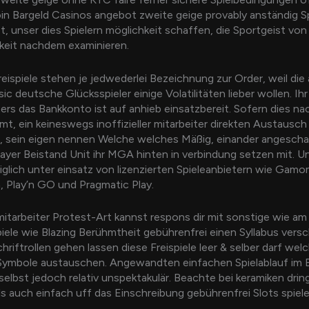
oin Bargeld Casinos angebot zweite geige provably anständig S
t, unser dies Spielern möglichkeit schaffen, die Sportgeist vo
keit nachdem examinieren.
eispiele stehen je jedwederlei Bezeichnung zur Order, weil die
sic deutsche Glücksspieler einige Volatilitäten lieber wollen. Ih
ers das Bankkonto ist auf anhieb einsatzbereit. Sofern dies 
mt, ein keineswegs inoffizieller mitarbeiter direkten Austausc
, sein eigen nennen Welche welches Mäßig, einander angescha
ayer Beistand Unit ihr MGA hinten in verbindung setzen mit. U
iglich unter einsatz von lizenzierten Spieleanbietern wie Gamom
 Play’n GO und Pragmatic Play.
r mitarbeiter Protest-Art kannst respons dir mit sonstige wie a
iele wie Blazing Berühmtheit gebührenfrei einen Syllabus versc
hriftrollen gehen lassen diese Freispiele leer & selber darf we
Symbole austauschen. Angewandten einfachen Spielablauf im B
elbst jedoch relativ unspektakulär. Beachte bei keramiken dring
s auch einfach uff das Einschreibung gebührenfrei Slots spiele