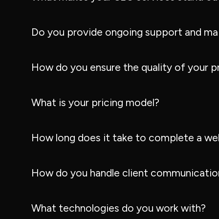
Do you provide ongoing support and ma
How do you ensure the quality of your p
What is your pricing model?
How long does it take to complete a we
How do you handle client communication
What technologies do you work with?