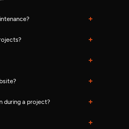
intenance?
rojects?
bsite?
 during a project?