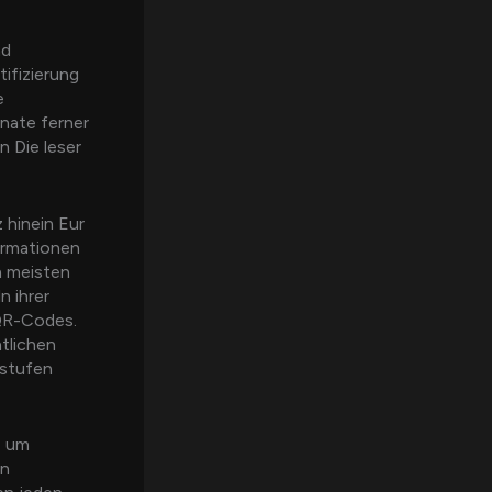
nd
ifizierung
e
nate ferner
n Die leser
 hinein Eur
ormationen
en meisten
n ihrer
 QR-Codes.
htlichen
sstufen
, um
en