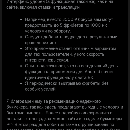
Интерфейс удобен (а функционал такой же), как и на
сайте, включая ставки и трансляции.
Например, вместо 3000 ₽ бонуса вам могут
предоставить до 5 фрибетов по 1000 ₽ с
условиями по обороту.
Следует добавить подраздел с результатами
прошедших игр.
Это приложение станет отличным вариантом
для тех пользователей, у кого скорость
интернета невысокая.
Опыт подсказывает, что на сегодняшний день
функционал приложения для Android почти
идентичен функционалу сайта БК.
Я периодически выигрываю фрибеты без
особых усилий.
Я благодарен ему за рекомендацию надежного
букмекера, так как здесь предлагают выгодные условия и
быстрые выплаты. Более подробную информацию о
легальных площадках можно найти в разделе букмекеры
РФ. В этом разделе события также сгруппированы по