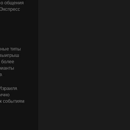
тво общения
«Экспресс
чные типы
 выигрыш
х более
рианты
в.
Израиля.
ично
 к событиям