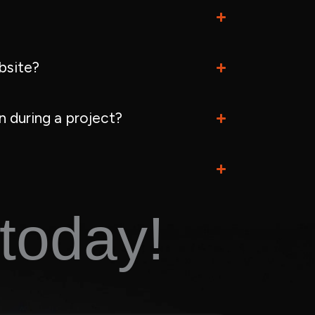
bsite?
 during a project?
today!