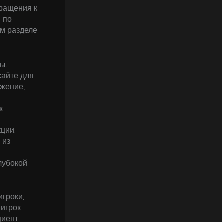
бращения к
 по
м разделе
ы.
сайте для
ожение,
к
ции.
 из
лубокой
игроки,
 игрок
циент