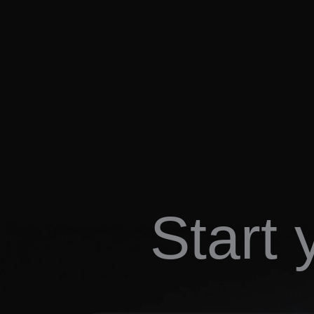
Start