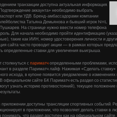
едением транзакции доступна актуальная информация.
«Подтверждение аккаунта» необходимо выбрать
 паспорт или УДВ. Бренд-амбассадорами компании
олейболистка Татьяна Демьянова и бывший игрок NHL
 Пушкарев. На странице нужно ввести номер телефона
ароль. Для начала необходимо пройти идентификацию (указ
ые), такие как ИИН, номер удостоверения личности и други
ия сайта часто проводит акции — в рамках которых предл
ь определенные ставки для увеличения выигрыша.
т столкнуться с
париматч
определенными проблемами, исп
иант в разделе Париматч лайф. Нажимая «Сделать ставку»
ого исхода, в купоне появится уведомление о изменениях 
 В официальном сайте БК Париматч есть раздел со статисти
 могут узнать историю противостояний), текущее положение 
езультаты.
 в приложении доступны трансляции спортивных событий. Р
ционирует в приложении, что позволяет делать ставки в л
 понимать, что раздел доступен как на официальном сайте, 