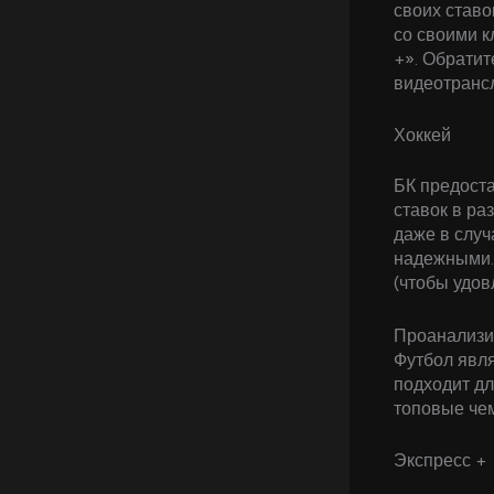
своих ставо
со своими к
+». Обратит
видеотранс
Хоккей
БК предоста
ставок в р
даже в случ
надежными.
(чтобы удов
Проанализи
Футбол явл
подходит дл
топовые че
Экспресс +