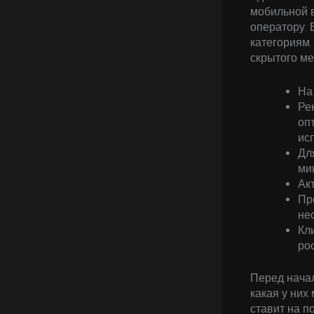
мобильной 
оператору. 
категориям
скрытого ме
На
Ре
оп
ис
Дл
ми
Ак
Пр
не
Кл
ро
Перед начал
какая у них
ставит на п