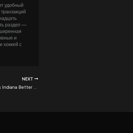
ет удобный
 транзакций
надцать
сть раздел —
сширенная
новные и
и хоккей с
NEXT
Web based casinos Indiana Better Casinos siteleri slots on the internet The real deal Cash in Indiana Inside the Casinos