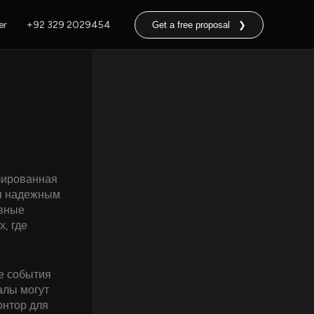
er
+92 329 2029454
Get a free proposal ❯
зированная
ся надежным
ивные
, где
е события
лы могут
онтор для