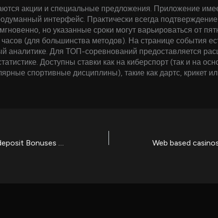
ются акции и специальные предложения. Приложение име
родуманный интерфейс. Практически всегда подтверждение
мгновенно, но указанные сроки могут варьироваться от пят
 часов (для большинства методов). На странице события е
й аналитике. Для ТОП-соревнований предоставляется ра
статистике. Доступны ставки как на киберспорт (так и на ос
ярные спортивные дисциплины), такие как дартс, крикет ил
140 No mega es deposit Bonuses to have Aussies: Free Revolves & Cash Also offers