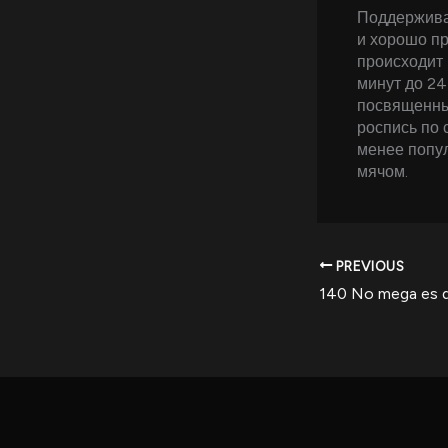
Поддержива
и хорошо п
происходит 
минут до 24
посвященны
роспись по 
менее попул
мячом.
PREVIOUS