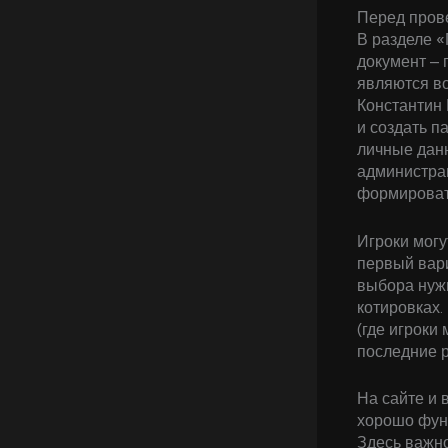
Перед пров
В разделе 
документ –
являются в
Константин
и создать п
личные данн
администрац
формироват
Игроки могу
первый вар
выбора нужн
котировках.
(где игроки
последние р
На сайте и
хорошо функ
Здесь важно