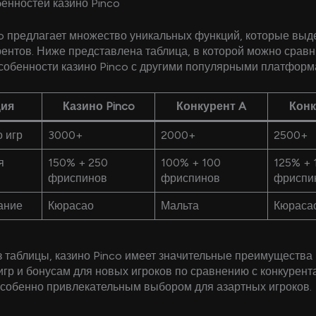
енностей казино Pinco
o предлагает множество уникальных функций, которые выд
ентов. Ниже представлена таблица, в которой можно сравн
собенности казино Pinco с другими популярными платформ
ия
Казино Pinco
Конкурент A
Конк
 игр
3000+
2000+
2500+
я
150% + 250
100% + 100
125% + 
фриспинов
фриспинов
фриспи
ание
Кюрасао
Мальта
Кюраса
з таблицы, казино Pinco имеет значительные преимущества
игр и бонусам для новых игроков по сравнению с конкурент
особенно привлекательным выбором для азартных игроков.