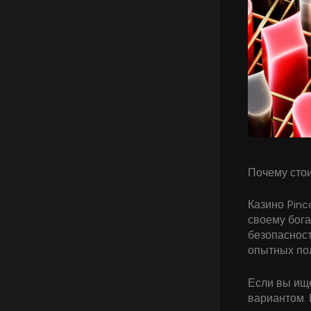
Почему стои
Казино Pinc
своему бог
безопасност
опытных пол
Если вы ище
вариантом. 