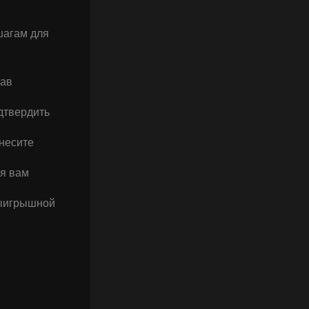
шагам для
зав
дтвердить
несите
ая вам
выигрышной