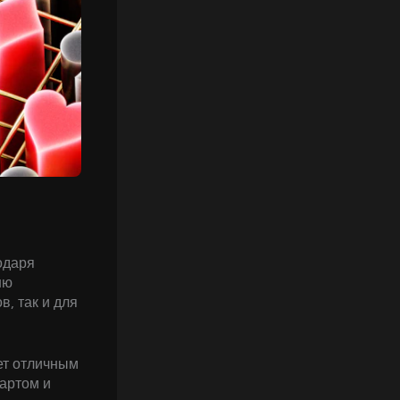
одаря
ню
, так и для
ет отличным
артом и