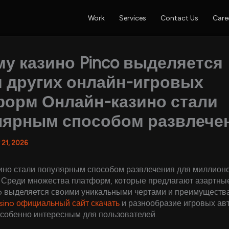
Work
Services
Contact Us
Care
у казино Pinco выделяется
 других онлайн-игровых
форм Онлайн-казино стали
лярным способом развлече
 21, 2026
ино стали популярным способом развлечения для миллион
. Среди множества платформ, которые предлагают азартные
co выделяется своими уникальными чертами и преимуществ
asino официальный сайт скачать
и разнообразие игровых авт
особенно интересным для пользователей.