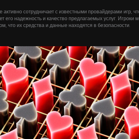
е активно сотрудничает с известными провайдерами игр, чт
т его надежность и качество предлагаемых услуг. Игроки м
ом, что их средства и данные находятся в безопасности.