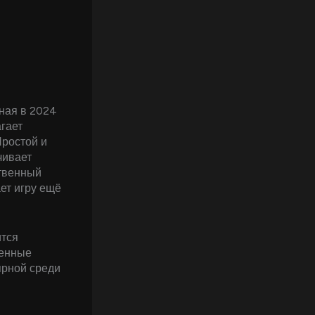
ная в 2024
гает
Простой и
чивает
ственный
ет игру ещё
ится
щенные
ярной среди