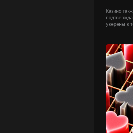
Казино такж
подтверждае
уверены в т