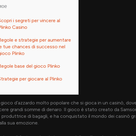
мое
Scopri i segreti per vincere al
Plinko Casino
Regole e strategie per aumentare
le tue chances di successo nel
gioco Plinko
Regole base del gioco Plinko
Strategie per giocare al Plinko
n gioco d’azzardo molto popolare che si gioca in un casinò, dove
ere grandi somme di denaro. Il gioco è stato creato da Samson
produttrice di bagagli, e ha conquistato il mondo dei casinò gra
 alla sua emozione.