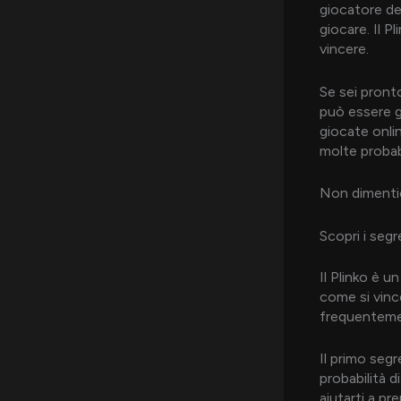
giocatore dev
giocare. Il P
vincere.
Se sei pronto
può essere g
giocate onlin
molte probabi
Non dimentic
Scopri i segr
Il Plinko è u
come si vince
frequenteme
Il primo segr
probabilità d
aiutarti a pr