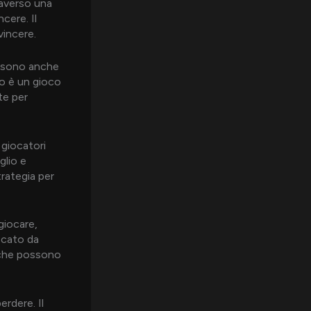
raverso una
ncere. Il
vincere.
ci sono anche
ko è un gioco
te per
 giocatori
glio e
trategia per
giocare,
iocato da
o che possono
erdere. Il