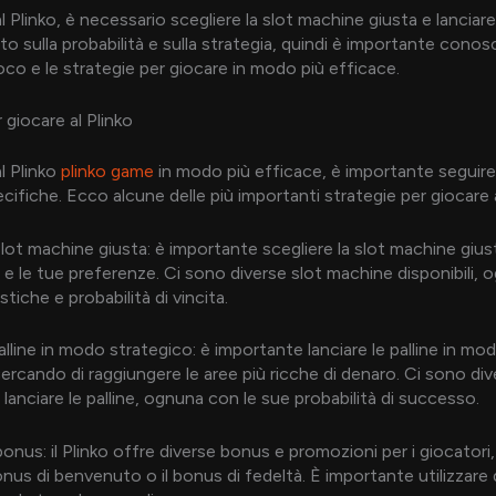
l Plinko, è necessario scegliere la slot machine giusta e lanciare l
o sulla probabilità e sulla strategia, quindi è importante conos
oco e le strategie per giocare in modo più efficace.
 giocare al Plinko
l Plinko
plinko game
in modo più efficace, è importante seguire
cifiche. Ecco alcune delle più importanti strategie per giocare a
slot machine giusta: è importante scegliere la slot machine giust
o e le tue preferenze. Ci sono diverse slot machine disponibili,
stiche e probabilità di vincita.
alline in modo strategico: è importante lanciare le palline in mo
ercando di raggiungere le aree più ricche di denaro. Ci sono div
lanciare le palline, ognuna con le sue probabilità di successo.
 bonus: il Plinko offre diverse bonus e promozioni per i giocator
onus di benvenuto o il bonus di fedeltà. È importante utilizzare