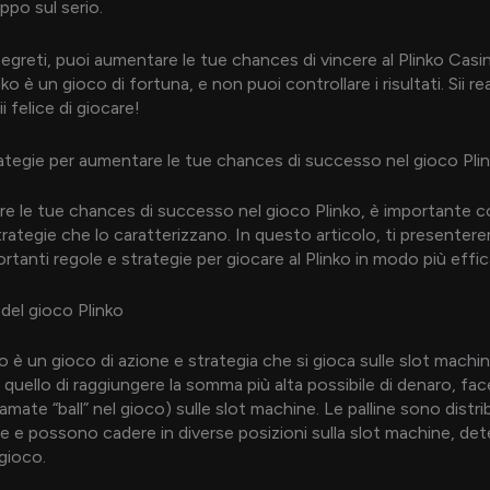
ppo sul serio.
egreti, puoi aumentare le tue chances di vincere al Plinko Casi
inko è un gioco di fortuna, e non puoi controllare i risultati. Sii real
i felice di giocare!
ategie per aumentare le tue chances di successo nel gioco Pli
e le tue chances di successo nel gioco Plinko, è importante c
strategie che lo caratterizzano. In questo articolo, ti presente
ortanti regole e strategie per giocare al Plinko in modo più effi
del gioco Plinko
ko è un gioco di azione e strategia che si gioca sulle slot machin
è quello di raggiungere la somma più alta possibile di denaro, f
hiamate “ball” nel gioco) sulle slot machine. Le palline sono distri
 e possono cadere in diverse posizioni sulla slot machine, det
 gioco.