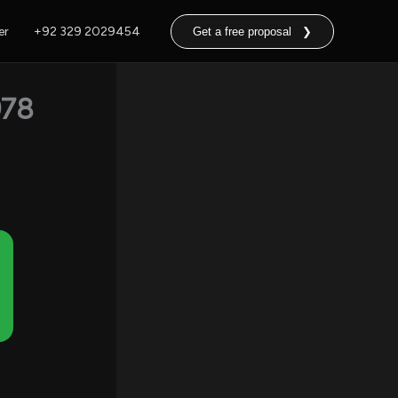
er
+92 329 2029454
Get a free proposal ❯
978