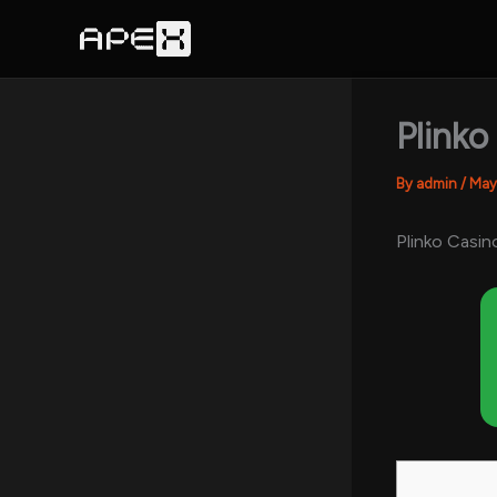
Skip
to
content
Plinko
By
admin
/
May
Plinko Casin