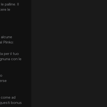
e palline. Il
cere le
 alcune
l Plinko:
a per il tuo
 ognuna con le
do
erse
i, come ad
 questi bonus