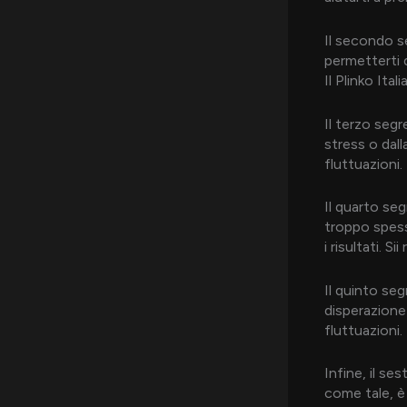
Il secondo s
permetterti d
Il Plinko Ital
Il terzo seg
stress o dall
fluttuazioni.
Il quarto se
troppo spesso
i risultati. S
Il quinto seg
disperazione 
fluttuazioni.
Infine, il se
come tale, è