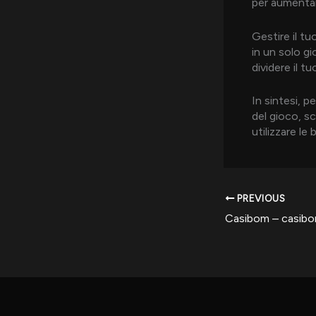
per aumentar
Gestire il t
in un solo g
dividere il t
In sintesi, p
del gioco, sc
utilizzare le
PREVIOUS