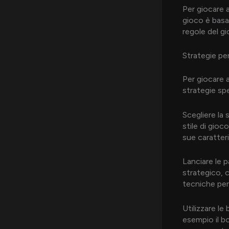
Per giocare a
gioco è basat
regole del gi
Strategie per
Per giocare a
strategie spe
Scegliere la 
stile di gioc
sue caratteri
Lanciare le p
strategico, c
tecniche per 
Utilizzare le
esempio il b