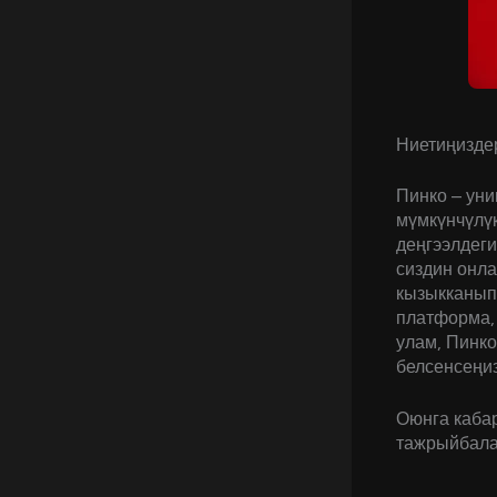
Ниетиңиздер
Пинко – уни
мүмкүнчүлүк
деңгээлдег
сиздин онл
кызыкканып 
платформа,
улам, Пинк
белсенсеңиз
Оюнга каба
тажрыйбала