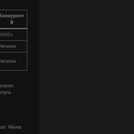
Конкурент
B
2000+
Негизги
Негизги
сөтөт,
учуга
шат. Мына