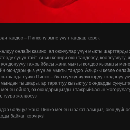
ди тандоо – Пинкону эмне үчүн тандаш керек
калдуу онлайн казино, ал оюнчулар үчүн мыкты шарттарды
төрдү сунуштайт. Анын кеңири оюн тандоосу, коопсуздугу, 
и колдонуучу тажрыйбасы жана мыкты колдоо кызматы мене
айн оюндарыңыз үчүн эң мыкты тандоо. Азыркы кезде онлай
жаткандар үчүн Пинко – бул мүмкүнчүлүктөрдү колдонуу ү
 мындан тышкары, ар тараптуу кызыктуу оюндарды сунушта
о менен ойноп, өз оюндарыңыздын тажрыйбасын жогорулат
, туура жолдосуз.
рдар болуңуз жана Пинко менен ыракат алыңыз, оюн дүйнө
рды байкап көрүңүз!