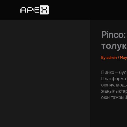
Skip
to
content
Pinco
толук
By
admin
/
May
Пинко – бул
Платформа 
оюнчулардын
жаңылыктар 
оюн тажрый