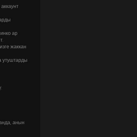
 аккаунт
тарды
Пинко ар
т.
изге жаккан
а утуштарды
.
анда, анын