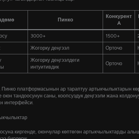
Конкурент
здөмө
Пинко
A
осу
3000+
1500+
к
Жогорку деңгээл
Орточо
у
Жогорку деңгээлдеги
Орточо
сы
интуитивдик
а Пинко платформасынын ар тараптуу артыкчылыктарын көр
 оюн тандоосунун саны, коопсуздук деңгээли жана колдону
н интерфейси.
тыкчылыктар
носуна киргенде, оюнчулар көптөгөн артыкчылыктарды алы
ээ бирлери: