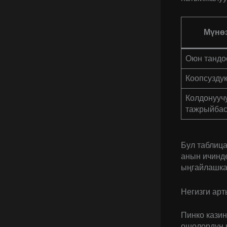
Мүнө
Оюн тандо
Коопсузду
Колдонууч
тажрыйба
Бул таблиц
анын ичинде
ыңгайлашка
Негизги ар
Пинко кази
ошолордун к