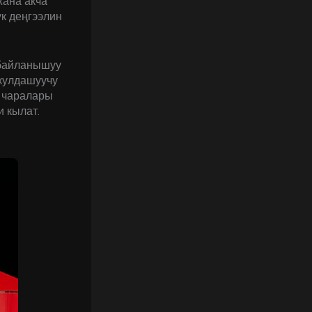
жана акча
ук деңгээлин
 байланышуу
акулдашуучу
к чаралары
 кылат.