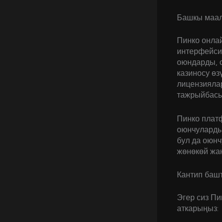
Башкы маа
Пинко онлай
интерфейси 
оюндарды, с
казиносу өз
лицензиялар
тажрыйбасы
Пинко плат
оюнчуларды 
бул да оюнч
жөнөкөй жан
Кантип башт
Эгер сиз Пи
аткарыңыз: