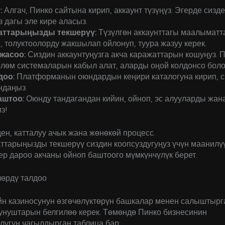
:
Алгач, Пинко сайтына кирип, аккаунт түзүңүз. Эгерде сизде
з дагы эле кире аласыз.
ттарыңызды текшерүү:
Түзүлгөн аккаунттагы маалымат
, толуктоолорду жакшылап ойлонуп, туура жазуу керек.
жасоо:
Сиздин аккаунтуңузга акча каражаттарын кошуңуз. 
өлөм системаларын кабыл алат, аларды оңой колдонсо боло
доо:
Платформанын оюндардын кеңири каталогуна кирип, с
ндаңыз.
аштоо:
Оюнду тандагандан кийин, ойноп, эс алууларды жан
з!
ен, катталуу ачык жана жөнөкөй процесс.
тарыңызды текшерүү сиздин коопсуздугуңуз үчүн маанилүү
ер дароо акчаны ойноп баштоого мүмкүнчүлүк берет.
өрдү талдоо
йн казиносунун өзгөчөлүктөрүн башкалар менен салыштырг
унуштарын белгилөө керек. Төмөндө Пинко бизнесинин
лугун чагылдырган таблица бар: