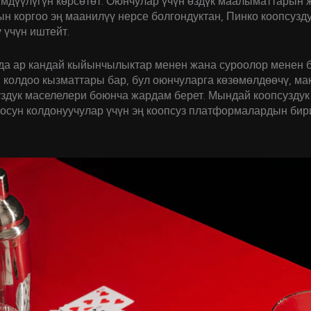
мдүүлүгүн көрсөтөт. Оюнчулар үчүн өздүк маалыматтарын 
н коргоо эң маанилүү нерсе болгондуктан, Пинко коопсузд
 үчүн иштейт.
а ар кандай кыйынчылыктар менен жана суроолор менен
 колдоо кызматтары бар, бул оюнчуларга көзөмөлдөөчү, м
уздук маселелери боюнча жардам берет. Мындай коопсузду
осун колдонуучулар үчүн эң коопсуз платформалардын бири