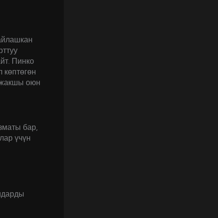
гайлашкан
рттуу
йт. Пинко
л көптөгөн
ң жакшы оюн
зматы бар,
лар үчүн
амдарды