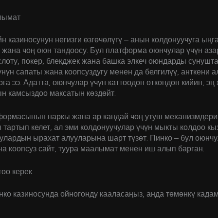
лымат
н казиносунун негизги өзгөчөлүгү – анын колдонуучуга ың
жана чоң оюн тандоосу. Бул платформа оюнчулар үчүн аза
лоту, покер, блекджек жана башка элкеч оюндарды сунушта
үнүн сапаты жана коопсуздугу менен да белгилүү, анткени а
га ээ. Адатта, оюнчулар үчүн каттоодон өткөндөн кийин, э
н камсыздоо максатын көздөйт.
формасынын наркы жана ар кандай чоң утуш механизмдери
тартып келет, ал эми колдонуучулар үчүн мыкты колдоо кы
улардын ырахат алууларына шарт түзөт. Пинко – бул оюнчу
а коопсуз сайт, туура маалымат менен иш алып барган.
оо керек
нко казиносунда ойногонду кааласаңыз, анда төмөнкү кад