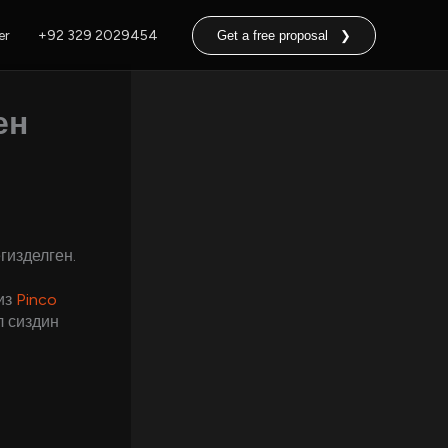
er
+92 329 2029454
Get a free proposal ❯
ен
гизделген.
из
Pinco
л сиздин