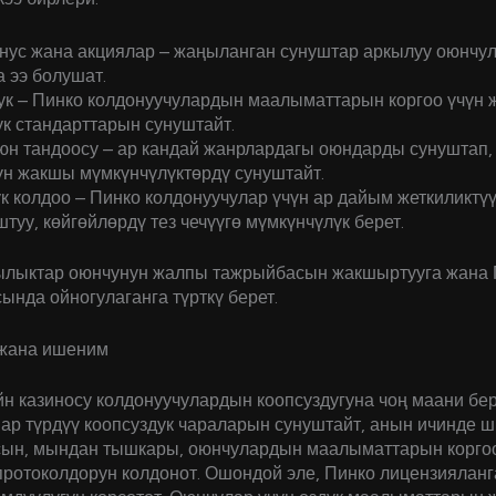
онус жана акциялар – жаңыланган сунуштар аркылуу оюнчу
а ээ болушат.
ук – Пинко колдонуучулардын маалыматтарын коргоо үчүн 
ук стандарттарын сунуштайт.
юн тандоосу – ар кандай жанрлардагы оюндарды сунуштап,
үн жакшы мүмкүнчүлүктөрдү сунуштайт.
к колдоо – Пинко колдонуучулар үчүн ар дайым жеткиликтү
туу, көйгөйлөрдү тез чечүүгө мүмкүнчүлүк берет.
ылыктар оюнчунун жалпы тажрыйбасын жакшыртууга жана 
нда ойногулаганга түрткү берет.
 жана ишеним
н казиносу колдонуучулардын коопсуздугуна чоң маани бер
ар түрдүү коопсуздук чараларын сунуштайт, анын ичинде 
сын, мындан тышкары, оюнчулардын маалыматтарын коргоо
протоколдорун колдонот. Ошондой эле, Пинко лицензияланг