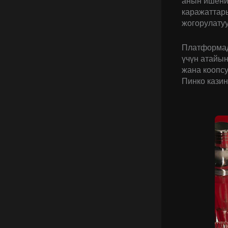
анын ишени
каражаттары
жогорулатуу
Платформад
үчүн атайын
жана коопс
Пинко казин