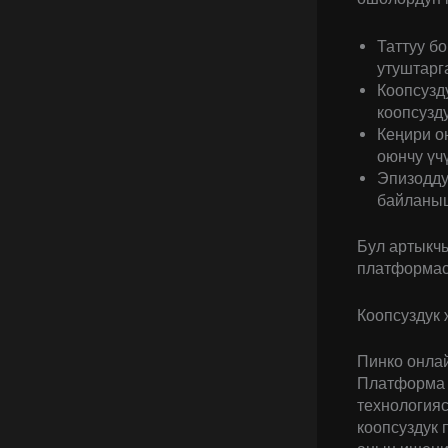
Таттуу б
утуштарг
Коопсузд
коопсузд
Кеңири о
оюнчу үч
Эпизодду
байланыш
Бул артыкч
платформасы
Коопсуздук
Пинко онлай
Платформа 
технология
коопсуздук 