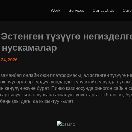
Work
Services
Contact Us
Care
: Эстенген түзүүгө негизделг
 нускамалар
 24, 2026
 заманбап онлайн оюн платформасы, ал эстенген түзүүгө не
оюнчуларга ар түрдүү оюндарды сунуштайт, ушундан улам
 көңүлүн өзүнө бурат. Пинко казиносунда ойногон сайын с
аркылуу кызыктуу жана акчалуу сунуштарга ээ болосуз, бу
баңызды дагы да кызыктуу кылат.