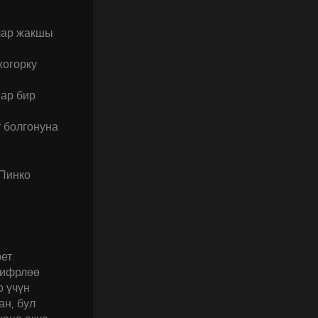
лар жакшы
жогорку
 ар бир
ү болгонуна
Пинко
ет.
шифрлөө
 үчүн
ан, бул