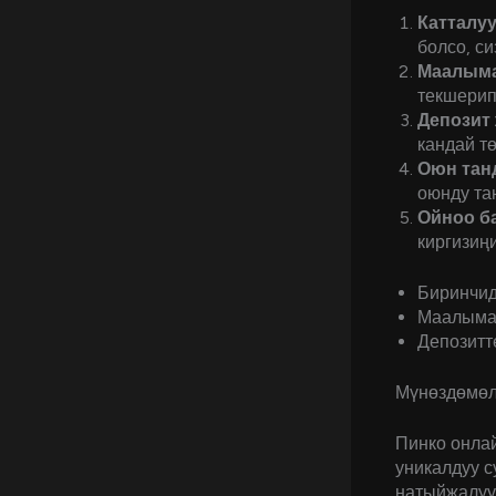
Катталуу
болсо, си
Маалыма
текшерип
Депозит 
кандай т
Оюн тан
оюнду та
Ойноо б
киргизиңи
Биринчид
Маалымат
Депозитт
Мүнөздөмөл
Пинко онла
уникалдуу с
натыйжалуу