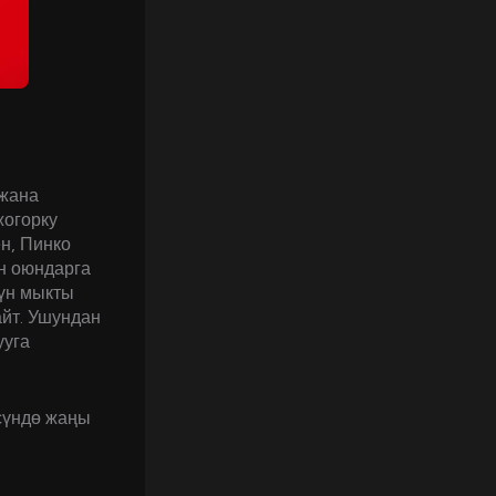
 жана
жогорку
н, Пинко
н оюндарга
чүн мыкты
йт. Ушундан
ууга
сүндө жаңы