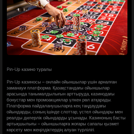
Pin-Up казино туралы
Pin-Up казиносы – онлайн ойыншылар үшін арналған
заманауи платформа. Қазақстандағы ойыншылар
арасында танымалдылығын арттыруда, казинодағы
бонустар мен промоакциялар үлкен рөл атқарады.
Платформа пайдаланушыларға кең таңдаудағы
ойындарды, соның ішінде слоттар, үстел ойындары мен
реалды дилерлік ойындарды ұсынады. Казиноның басты
артықшылығы – ойыншыларға жоғары сапалы қызмет
көрсету мен жеңілдіктердің алуан түрлілігі.