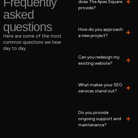
Frequently
does The Apex Square
provide?
asked
questions
How do you approach
a new project?
Here are some of the most
common questions we hear
day to day.
Can you redesign my
existing website?
What makes your SEO
services stand out?
Do you provide
ongoing support and
maintenance?