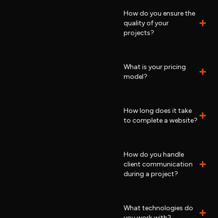
How do you ensure the
quality of your
projects?
What is your pricing
model?
How long does it take
to complete a website?
How do you handle
client communication
during a project?
What technologies do
you work with?