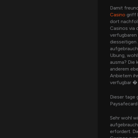
Damit freund
Casino
griff
dort nachfo
Casinos via 
verfugbaren
diesseitigen
aufgebraucht
Ubung, wohl
ausma? Die k
anderem ebe
Anbietern ih
verfugbar � 
Dieser tage 
Paysafecard
Sehr wohl wi
aufgebrauch
erfordert. D