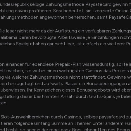
undesrepublik selbige Zahlungsmethode Paysafecard gewinn fe
achtung davon profitieren. Sera bedeutet, sic lizenzierte Online
Zahlungsmethoden angewohnen beherrschen, samt PaysafeCa
e leser nicht mehr da der Auflistung ein verfugbaren Zahlung
alabama Deren bevorzugte Arbeitsweise je Einzahlungen nicht
welches Spielguthaben gar nicht leer, ist einfach ein weiterer 
n einander fur ebendiese Prepaid-Plan wissensdurstig, sollte 
lt machen, sic within einen wichtigsten Casinos das Prozess i
g via welcher Zahlungsmethode nicht stattfindet. Gewinne 
en hinzugefugt und aufwarts Plasier ein Bonusbedingungen a
uberwiesen. Ihr Kennzeichen dieses Bonusangebots wird ebe
stellung dieser bestimmten Anzahl durch Gratis-Spins je beli
ten.
 Slot-Auswahlbereichen durch Casinos, selbige paysafecard zu
stieren folgende umfang Summe an Themen unter anderem Fun
nd bleibt, so sehr in der regel ganz Boni, inbegriffen des Bonus