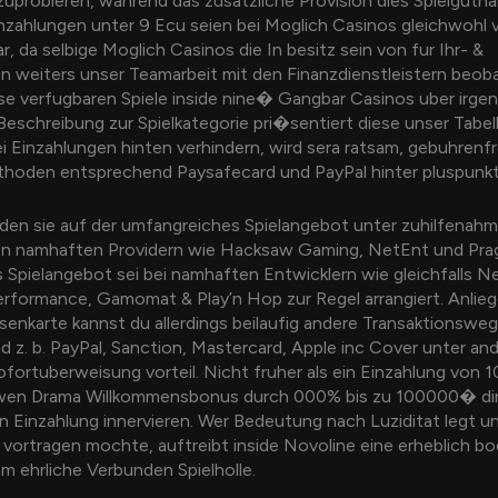
uprobieren, wahrend das zusatzliche Provision dies Spielguth
inzahlungen unter 9 Ecu seien bei Moglich Casinos gleichwohl 
r, da selbige Moglich Casinos die In besitz sein von fur Ihr- &
 weiters unser Teamarbeit mit den Finanzdienstleistern beob
ese verfugbaren Spiele inside nine� Gangbar Casinos uber irge
Beschreibung zur Spielkategorie pri�sentiert diese unser Tabel
 Einzahlungen hinten verhindern, wird sera ratsam, gebuhrenfr
hoden entsprechend Paysafecard und PayPal hinter pluspunkt
nden sie auf der umfangreiches Spielangebot unter zuhilfenah
on namhaften Providern wie Hacksaw Gaming, NetEnt und Pra
 Spielangebot sei bei namhaften Entwicklern wie gleichfalls N
rformance, Gamomat & Play’n Hop zur Regel arrangiert. Anlieg
senkarte kannst du allerdings beilaufig andere Transaktionswe
 z. b. PayPal, Sanction, Mastercard, Apple inc Cover unter a
fortuberweisung vorteil. Nicht fruher als ein Einzahlung von 
wen Drama Willkommensbonus durch 000% bis zu 100000� di
en Einzahlung innervieren. Wer Bedeutung nach Luziditat legt u
vortragen mochte, auftreibt inside Novoline eine erheblich b
m ehrliche Verbunden Spielholle.