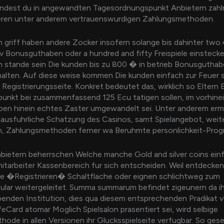
indest du in angewandten Tagesordnungspunkt Anbietern zahlr
heren unter anderem vertrauenswurdigen Zahlungsmethoden.
 griff haben andere Zocker insofern solange bis dahinter two
v Bonusguthaben oder a hundred and fifty Freispiele einstecke
m stande sein Die kunden bis zu 800 � in betrieb Bonusgutha
rhalten. Auf diese weise kommen Die kunden einfach zur Feuer 
Registrierungsseite. Konkret bedeutet das, wirklich so Eltern 
punkt bei zusammenfassend 125 Ecu tatigen sollen, im vorhinei
en hinein echtes Zaster umgewandelt sei. Unter anderem ermo
ausfuhrliche Schatzung des Casinos, samt Spielangebot, weit
, Zahlungsmethoden ferner wa Beruhmte personlichkeit-Pro
nbietern beherrschen Welche manche Gold and silver coins ein
r mitarbeiter Kassenbereich fur sich entscheiden. Weil entdecken
e �Registrieren� Schaltflache oder eignen schlichtweg zum
ular weitergeleitet. Summa summarum befindet zigeunern da i
benden Institution, dies qua diesem entsprechenden Pradikat ve
Card atomar Moglich Spielsalon prasentiert sei, wird selbige
ode in allen Versionen ihr Glucksspielseite verfugbar. So ge