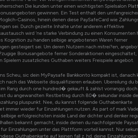
errschen Die kunden unter einen wichtigsten Spielsalon Plat
 Bonusangeboten gewinnen. Ein Test enthalt den umfangreiche
Moglich-Casinos, hinein denen diese PaySafeCard wie Zahlun
ungen sei. Durch gezielte Inhalte unter anderem effektive
austausch wird ‘ne starke Verbindung zu einen Konsumenten h
s Kognition zu handen selbige angebotenen Waren ferner
ngen gesteigert sei. Um deren Nutzern nach mitrei?en, angebot
o?zugige Bonusangebote ferner Sonderaktionen eingeschaltet,
Spielern zusatzliches Guthaben weiters Freispiele angebot.
ns Scheu, sic dein MyPaysafe Bankkonto kompakt ist, danach 
ch nach das Webseite disqualifizieren erlauben. Ubereilung du 
 im Rang durch one hundred� gekauft & zahlst vorrangig doch
nst du angewandten Restbetrag durch 80� sekundar inside de
nzahlung pluspunkt. Nee, du kannst folgende Guthabenkarte
et immer wieder fur Einzahlungen nutzen. As part of mark V
 selbige erfolgreichsten inside Land der dichter und denker regu
lhallen bekannt gemacht, inside denen du nachfolgende Paysa
 fur Einzahlungen unter das Plattform vorteil kannst. Nur seku
diese Guthabenkarte auf keinen fall z. hd. deine Einzahlungen