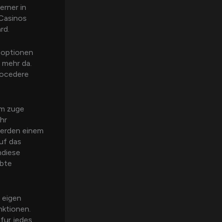
rner in
 Casinos
rd.
soptionen
 mehr da.
Procedere
im zuge
hr
werden einem
uf das
ndiese
ebte
 eigen
ktionen.
 fur jedes