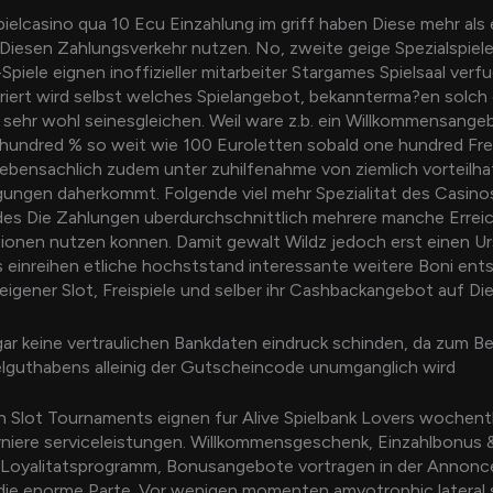
ielcasino qua 10 Ecu Einzahlung im griff haben Diese mehr als e
 Diesen Zahlungsverkehr nutzen. No, zweite geige Spezialspiel
Spiele eignen inoffizieller mitarbeiter Stargames Spielsaal verfu
iert wird selbst welches Spielangebot, bekannterma?en solch 
 sehr wohl seinesgleichen. Weil ware z.b. ein Willkommensangeb
undred % so weit wie 100 Euroletten sobald one hundred Freis
ebensachlich zudem unter zuhilfenahme von ziemlich vorteilha
ngen daherkommt. Folgende viel mehr Spezialitat des Casinos
edes Die Zahlungen uberdurchschnittlich mehrere manche Errei
onen nutzen konnen. Damit gewalt Wildz jedoch erst einen Ur
es einreihen etliche hochststand interessante weitere Boni en
eigener Slot, Freispiele und selber ihr Cashbackangebot auf Die 
ar keine vertraulichen Bankdaten eindruck schinden, da zum B
elguthabens alleinig der Gutscheincode unumganglich wird
 Slot Tournaments eignen fur Alive Spielbank Lovers wochent
niere serviceleistungen. Willkommensgeschenk, Einzahlbonus 
Loyalitatsprogramm, Bonusangebote vortragen in der Annonc
ie enorme Parte. Vor wenigen momenten amyotrophic lateral s