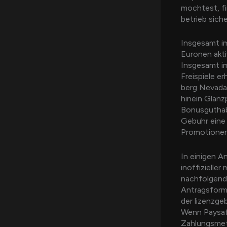
mochtest, f
betrieb sic
Insgesamt im
Euronen akti
Insgesamt i
Freispiele e
berg Nevada 
hinein Glanz
Bonusguthab
Gebuhr eine 
Promotionen
In einigen A
inoffizielle
nachfolgend
Antragsform
der lizenzge
Wenn Paysafe
Zahlungsmeth