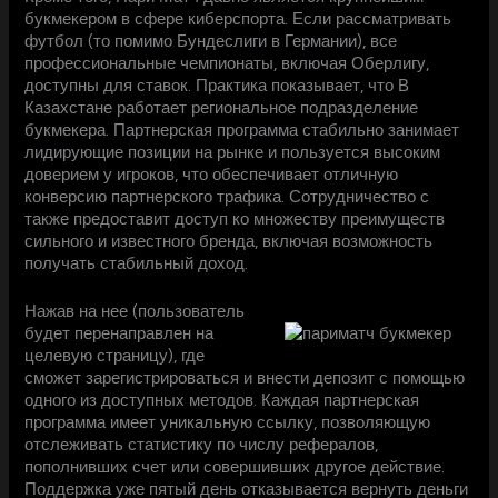
букмекером в сфере киберспорта. Если рассматривать
футбол (то помимо Бундеслиги в Германии), все
профессиональные чемпионаты, включая Оберлигу,
доступны для ставок. Практика показывает, что В
Казахстане работает региональное подразделение
букмекера. Партнерская программа стабильно занимает
лидирующие позиции на рынке и пользуется высоким
доверием у игроков, что обеспечивает отличную
конверсию партнерского трафика. Сотрудничество с
также предоставит доступ ко множеству преимуществ
сильного и известного бренда, включая возможность
получать стабильный доход.
Нажав на нее (пользователь
будет перенаправлен на
целевую страницу), где
сможет зарегистрироваться и внести депозит с помощью
одного из доступных методов. Каждая партнерская
программа имеет уникальную ссылку, позволяющую
отслеживать статистику по числу рефералов,
пополнивших счет или совершивших другое действие.
Поддержка уже пятый день отказывается вернуть деньги