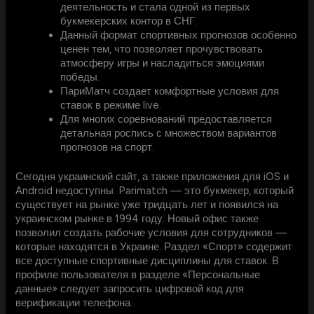
деятельность и стала одной из первых
букмекерских контор в СНГ.
Данный формат спортивных прогнозов особенно
ценен тем, что позволяет прочувствовать
атмосферу игры и насладиться эмоциями
победы.
ПариМатч создает комфортные условия для
ставок в режиме live.
Для многих соревнований предоставляется
детальная роспись с множеством вариантов
прогнозов на спорт.
Сегодня украинский сайт, а также приложения для iOS и
Android недоступны. Parimatch — это букмекер, который
существует на рынке уже тридцать лет и появился на
украинском рынке в 1994 году. Новый офис также
позволил создать рабочие условия для сотрудников —
которые находятся в Украине. Раздел «Спорт» содержит
все доступные спортивные дисциплины для ставок. В
профиле пользователя в разделе «Персональные
данные» следует запросить цифровой код для
верификации телефона.