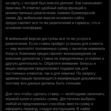
на карту, с которой был внесен депозит. Как показывает
практика, Я отметил удобный набор функций и
множественные развлечения, помимо букмекерской
линии. Да, мобильная версия основного сайта
предоставляет все те же развлечения и сервисы, что и
основная платформа.
В мобильной версии доступны все те же услуги и
развлечения. Если ставка пройдет успешно для клиента
— ему выплатят положенную сумму с вычетом номинала
бонуса. Компания предоставляет вознаграждения за
внесение депозитов, ставки на определенных условиях и
другую деятельность. Обратите внимание: бонусы и
акции заведения предполагают подарки как для
постоянных клиентов, так и для новички. По запросу
администрации производится верификация документов,
поэтому все данные должны быть точными.
Для того чтобы сделать ставку — необходимо заполнить
игровой купон и указать сумму. Достаточно выбрать
любой из предложенных способов, ввести сумму и
оформить перевод, следуя инструкциям. В лайве