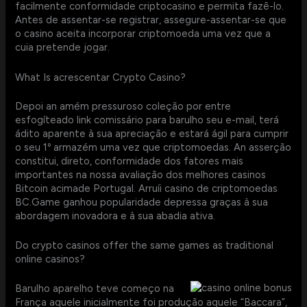
facilmente conformidade criptocasino e permita fazê-lo.
Antes de assentar-se registrar, assegure-assentar-se que
o casino aceita incorporar criptomoeda uma vez que a
cuia pretende jogar.
What Is acrescentar Crypto Casino?
Depoi an amém pressuroso coleção por entre
esfogíteado link comissário para barulho seu e-mail, terá
ádito aparente à sua apreciação e estará ágil para cumprir
o seu 1º armazém uma vez que criptomoedas. An asserção
constitui, direto, conformidade dos fatores mais
importantes na nossa avaliação dos melhores casinos
Bitcoin acimade Portugal. Arruíi casino de criptomoedas
BC.Game ganhou popularidade depressa graças à sua
abordagem inovadora e à sua abadia ativa.
Do crypto casinos offer the same games as traditional
online casinos?
Barulho aparelho teve começo na
França aquele inicialmente foi produção aquele “Baccara”,