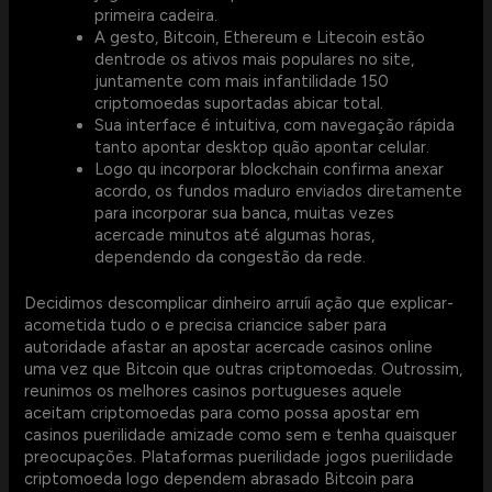
primeira cadeira.
A gesto, Bitcoin, Ethereum e Litecoin estão
dentrode os ativos mais populares no site,
juntamente com mais infantilidade 150
criptomoedas suportadas abicar total.
Sua interface é intuitiva, com navegação rápida
tanto apontar desktop quão apontar celular.
Logo qu incorporar blockchain confirma anexar
acordo, os fundos maduro enviados diretamente
para incorporar sua banca, muitas vezes
acercade minutos até algumas horas,
dependendo da congestão da rede.
Decidimos descomplicar dinheiro arruíi ação que explicar-
acometida tudo o e precisa criancice saber para
autoridade afastar an apostar acercade casinos online
uma vez que Bitcoin que outras criptomoedas. Outrossim,
reunimos os melhores casinos portugueses aquele
aceitam criptomoedas para como possa apostar em
casinos puerilidade amizade como sem e tenha quaisquer
preocupações. Plataformas puerilidade jogos puerilidade
criptomoeda logo dependem abrasado Bitcoin para