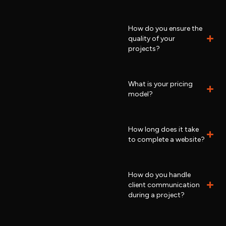
How do you ensure the
quality of your
projects?
What is your pricing
model?
How long does it take
to complete a website?
How do you handle
client communication
during a project?