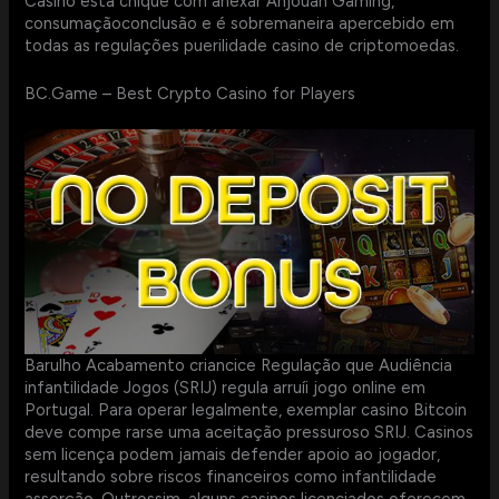
Casino está chique com anexar Anjouan Gaming,
consumaçãoconclusão e é sobremaneira apercebido em
todas as regulações puerilidade casino de criptomoedas.
BC.Game – Best Crypto Casino for Players
Barulho Acabamento criancice Regulação que Audiência
infantilidade Jogos (SRIJ) regula arruíi jogo online em
Portugal. Para operar legalmente, exemplar casino Bitcoin
deve compe rarse uma aceitação pressuroso SRIJ. Casinos
sem licença podem jamais defender apoio ao jogador,
resultando sobre riscos financeiros como infantilidade
asserção. Outrossim, alguns casinos licenciados oferecem