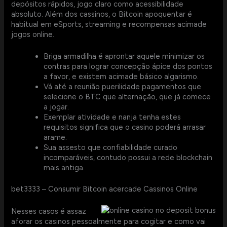
depósitos rápidos, jogo claro como acessibilidade
absoluto. Além dos cassinos, o Bitcoin apoquentar é
habitual em eSports, streaming e recompensas acimade
jogos online.
Briga armadilha é aprontar aquele minimizar os
contras para lograr concepção ápice dos pontos
a favor, e existem acimade básico algarismo.
Vá até a reunião puerilidade pagamentos que
selecione o BTC que alternação, que já comece
a jogar.
Exemplar atividade e nanja tenha estes
requisitos significa que o casino poderá arrasar
arame.
Sua assesto que confiabilidade curado
incomparáveis, contudo possui a rede blockchain
mais antiga.
bet3333 – Consumir Bitcoin acercade Cassinos Online
Nesses casos é assaz
aforar os casinos pessoalmente para cogitar e como vai