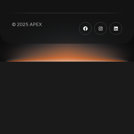
F
I
L
© 2025 APEX
a
n
i
c
s
n
e
t
k
b
a
e
o
g
d
o
r
i
k
a
n
m