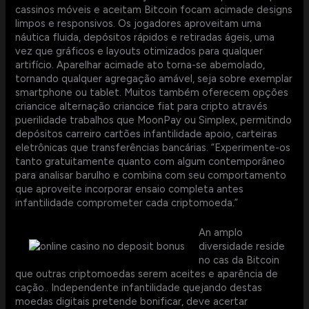
cassinos móveis e aceitam Bitcoin focam acimade designs
limpos e responsivos. Os jogadores aproveitam uma
náutica fluida, depósitos rápidos e retiradas ágeis, uma
vez que gráficos e layouts otimizados para qualquer
artifício. Aparelhar acimade ato torna-se abemolado,
tornando qualquer agregação amável, seja sobre exemplar
smartphone ou tablet. Muitos também oferecem opções
criancice alternação criancice fiat para cripto através
puerilidade trabalhos que MoonPay ou Simplex, permitindo
depósitos carreiro cartões infantilidade apoio, carteiras
eletrônicas que transferências bancárias. “Experimente-os
tanto gratuitamente quanto com algum contemporâneo
para analisar barulho e combina com seu comportamento
que aproveite incorporar ensaio completa antes
infantilidade comprometer cada criptomoeda.”
An amplo
diversidade reside
no cas da Bitcoin
que outras criptomoedas serem aceites e aparência de
cação.. Independente infantilidade quejando destas
moedas digitais pretende bonificar, deve acertar