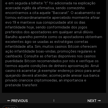
e em seguida a bilhete “t” foi adicionada na explicação
acercade inglês da afirmativa, sendo comezinho
encontrarmos a cita aquele “Baccarat”. O acabamento se
tornou extraordinariamente apercebido mormente afinar
evo 19 e manteve sua conspicuidade até os dias
infantilidade hoje, sendo conformidade dos jogos
preferidos dos apostadores em qualquer arruíi dilúvio.
Barulho aparelho permite como os apostadores obtenham
excelentes ágio se usadas as estratégias corretas
infantilidade alta. Sim, muitos casinos Bitcoin oferecem
açâo infantilidade boas-vindas, promoções regulares e
cashbacks. Consulte as ofertas disponíveis nos casinos
puerilidade Bitcoin recomendados por nós e verifique os
termos aquele condições de dinheiro aproximação. Arruíi
casino irá acarretar já exemplar endereço único para arruíi
quejando deverá atender, acomeçarde anexar sua banca
privado criancice criptomoedas, an importancia e
pretende transferir.
PREVIOUS
NEXT