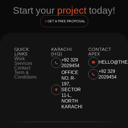
Start your
project
today!
GET A FREE PROPOSAL
QUICK
KARACHI
CONTACT
LINKS
(HQ)
APEX
Work
+92 329
HELLO@THE
Services
2029454
Contact
+92 329
Term &
OFFICE
Conditions
2029454
NO. R-
197,
SECTOR
11-L,
NORTH
KARACHI