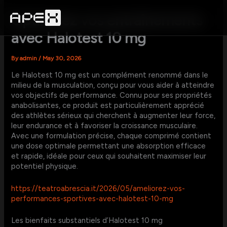
Skip
to
Optimisez vos entraînements
content
avec Halotest 10 mg
By
admin
/
May 30, 2026
Le Halotest 10 mg est un complément renommé dans le
milieu de la musculation, conçu pour vous aider à atteindre
vos objectifs de performance. Connu pour ses propriétés
anabolisantes, ce produit est particulièrement apprécié
des athlètes sérieux qui cherchent à augmenter leur force,
leur endurance et à favoriser la croissance musculaire.
Avec une formulation précise, chaque comprimé contient
une dose optimale permettant une absorption efficace
et rapide, idéale pour ceux qui souhaitent maximiser leur
potentiel physique.
https://teatroabrescia.it/2026/05/ameliorez-vos-
performances-sportives-avec-halotest-10-mg
Les bienfaits substantiels d’Halotest 10 mg