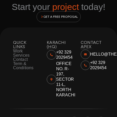
Start your
project
today!
GET A FREE PROPOSAL
QUICK
KARACHI
CONTACT
LINKS
(HQ)
APEX
Work
+92 329
HELLO@THE
Services
2029454
Contact
+92 329
Term &
OFFICE
Conditions
2029454
NO. R-
197,
SECTOR
11-L,
NORTH
KARACHI