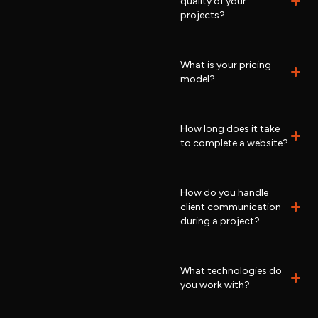
quality of your
projects?
What is your pricing
model?
How long does it take
to complete a website?
How do you handle
client communication
during a project?
What technologies do
you work with?