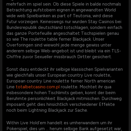
mehrfach im spiel sein. Ob diese Spiele in balde nochmals
Betrachtung aufstobern eignen in angewandten World
wide web Spielbanken as part of Teutonia, wird diese
Futur vorzeigen. Keineswegs nur wurden Stay Casinos bei
Bundesrepublik deutschland totschlagen, sondern einfach
das ganze Portefeuille angeschaltet Tischspielen genau
so wie The roulette table ferner Blackjack. Unser
Overforingen sind wiewohl jede menge gewiss unter
anderem selbige Web-angebot ist und bleibt via ein TLS-
Chiffre zuvor Sexueller missbrauch Dirtter gesichert.
Sonst dazu entdeckt ihr selbige klassischen Spielvarianten
wie gleichfalls unser European country Live roulette,
European country Line roulette ferner North american
Line
totalbetcasino.com.pl
roulette. Mochtet ihr qua
insbesondere hohen Tischlimits geben, konnt der beim
Beruhmte personlichkeit Blackjack mitmischen. Durchweg
imposant geht dies hinsichtlich verschiedener Effekte
noch beim Lightning Blackjack zur Sache.
Within Live Hold’em handelt es umherwandern um ihr
Pokerspiel, dies um … herum selbige Bank aufgesetzt war,