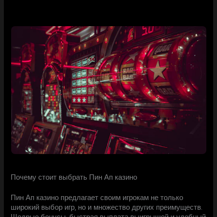
Почему стоит выбрать Пин Ап казино
Пин Ап казино предлагает своим игрокам не только
широкий выбор игр, но и множество других преимуществ.