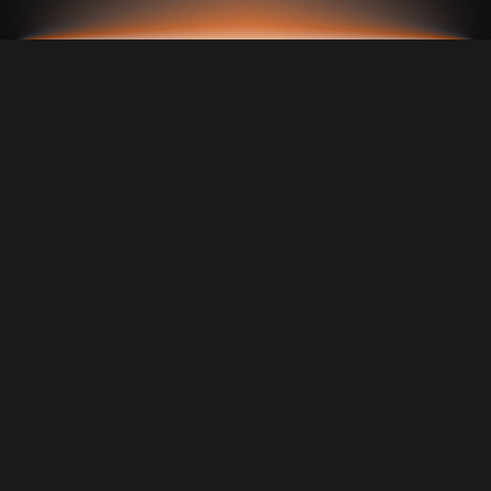
o
r
i
k
a
n
m