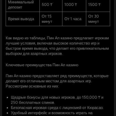
Минимальный
500 ₸
1000 ₸
1500 ₸
депозит
От 15
От 30
Время вывода
От 1 часа
минут
минут
Как видно из таблицы, Пин Ап казино предлагает игрокам
лучшие условия, включая высокое количество игр и
быстрое время вывода, что делает его привлекательным
выбором для азартных игроков.
Ключевые преимущества Пин Ап казино
Пин Ап казино предоставляет ряд преимуществ, которые
делают его отличным местом для азартных игр.
Рассмотрим основные из них:
Щедрые бонусы для новых игроков, до 150,000 ₸ и
250 бесплатных спинов.
Безопасная игровая среда с лицензией от Кюрасао.
Удобный интерфейс и возможность играть на