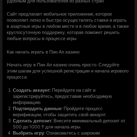
удобным для пользователей из разных стран.
Сайт предлагает мобильное приложение, которое
позволяет легко и быстро осуществлять ставки и играть
в азартные игры в любом месте и в любое время, а также
круглосуточную поддержку, которая поможет решить
любые вопросы в процессе игры.
Как начать играть в Пин Ап казино
Начать игру в Пин Ап казино очень просто. Следуйте
этим шагам для успешной регистрации и начала игрового
процесса:
Создать аккаунт:
Перейдите на сайт и
зарегистрируйтесь, предоставив необходимую
информацию.
Подтвердить данные:
Пройдите процесс
верификации, чтобы защитить свой аккаунт.
Сделать депозит:
Внесите минимальный депозит от
500 до 1000 ₸ для начала игры.
Выбрать игру:
Ознакомьтесь с широким