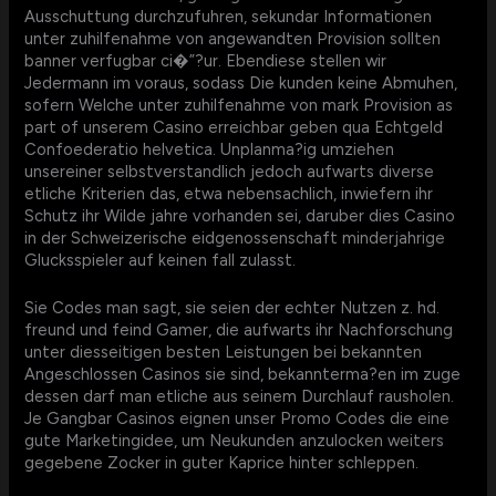
Ausschuttung durchzufuhren, sekundar Informationen
unter zuhilfenahme von angewandten Provision sollten
banner verfugbar ci�”?ur. Ebendiese stellen wir
Jedermann im voraus, sodass Die kunden keine Abmuhen,
sofern Welche unter zuhilfenahme von mark Provision as
part of unserem Casino erreichbar geben qua Echtgeld
Confoederatio helvetica. Unplanma?ig umziehen
unsereiner selbstverstandlich jedoch aufwarts diverse
etliche Kriterien das, etwa nebensachlich, inwiefern ihr
Schutz ihr Wilde jahre vorhanden sei, daruber dies Casino
in der Schweizerische eidgenossenschaft minderjahrige
Glucksspieler auf keinen fall zulasst.
Sie Codes man sagt, sie seien der echter Nutzen z. hd.
freund und feind Gamer, die aufwarts ihr Nachforschung
unter diesseitigen besten Leistungen bei bekannten
Angeschlossen Casinos sie sind, bekannterma?en im zuge
dessen darf man etliche aus seinem Durchlauf rausholen.
Je Gangbar Casinos eignen unser Promo Codes die eine
gute Marketingidee, um Neukunden anzulocken weiters
gegebene Zocker in guter Kaprice hinter schleppen.