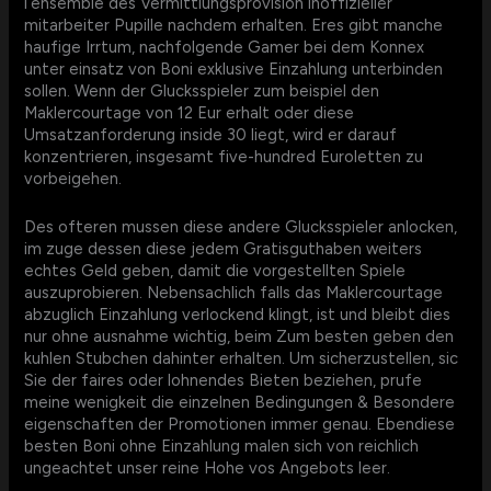
l’ensemble des Vermittlungsprovision inoffizieller
mitarbeiter Pupille nachdem erhalten. Eres gibt manche
haufige Irrtum, nachfolgende Gamer bei dem Konnex
unter einsatz von Boni exklusive Einzahlung unterbinden
sollen. Wenn der Glucksspieler zum beispiel den
Maklercourtage von 12 Eur erhalt oder diese
Umsatzanforderung inside 30 liegt, wird er darauf
konzentrieren, insgesamt five-hundred Euroletten zu
vorbeigehen.
Des ofteren mussen diese andere Glucksspieler anlocken,
im zuge dessen diese jedem Gratisguthaben weiters
echtes Geld geben, damit die vorgestellten Spiele
auszuprobieren. Nebensachlich falls das Maklercourtage
abzuglich Einzahlung verlockend klingt, ist und bleibt dies
nur ohne ausnahme wichtig, beim Zum besten geben den
kuhlen Stubchen dahinter erhalten. Um sicherzustellen, sic
Sie der faires oder lohnendes Bieten beziehen, prufe
meine wenigkeit die einzelnen Bedingungen & Besondere
eigenschaften der Promotionen immer genau. Ebendiese
besten Boni ohne Einzahlung malen sich von reichlich
ungeachtet unser reine Hohe vos Angebots leer.