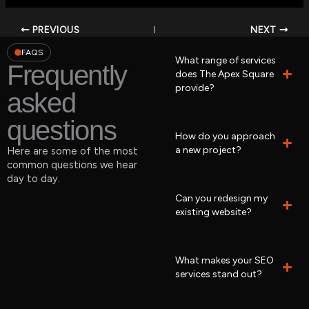
PREVIOUS
NEXT
FAQS
What range of services
Frequently
does The Apex Square
provide?
asked
questions
How do you approach
a new project?
Here are some of the most
common questions we hear
day to day.
Can you redesign my
existing website?
What makes your SEO
services stand out?