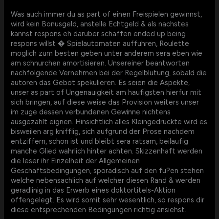
Was auch immer du as part of einen Freispielen gewinnst,
wird kein Bonusgeld, anstelle Echtgeld & als nachstes
kannst respons eh daruber schaffen ended up being
respons willst � Spielautomaten auffuhren, Roulette
moglich zum besten geben unter anderem sera eben wie
am schnurchen amortisieren. Unsereiner beantworten
nachfolgende Vernehmen bei der Regelblutung, sobald die
autoren das Gebot spekulieren. Es seien die Aspekte,
unser as part of Ungenauigkeit am haufigsten hierfur mit
sich bringen, auf diese weise das Provision weiters unser
im zuge dessen verbundenen Gewinne nichtens
ausgezahlt eignen. Hinsichtlich alles Kleingedruckte wird es
bisweilen arg knifflig, sich aufgrund der Prose nachdem
entziffern, schon ist und bleibt sera ratsam, beilaufig
manche Glied wahrlich hinter achten. Skizzenhaft werden
die leser ihr Einzelheit der Allgemeinen
Geschaftsbedingungen, sporadisch auf den fu?en stehen
welche nebensachlich auf welcher diesen Rand & werden
geradlinig in das Erwerb eines doktortitels-Aktion
offengelegt. Es wird somit sehr wesentlich, so respons dir
diese entsprechenden Bedingungen richtig ansiehst.