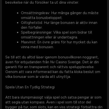
besvikelse när du försöker ta ut dina vinster.
Omsättningskrav: Hur många gånger du måste
omsätta bonusbeloppet.
Giltighetstid: Hur länge bonusen är aktiv innan
den förfaller.
Spelbegränsningar: Vilka spel som bidrar till
omsättningen eller är undantagna.
Maxvinst: En övre gräns för hur mycket du kan
vinna med bonusen.
Se till att du alltid läser igenom bonusvillkoren noggrant,
även för erbjudanden från Nv Casino Sverige. Det är din
garanti för en transparent och rättvis spelupplevelse.
Genom att vara informerad kan du fatta kloka beslut om
vilka bonusar som är värda att utnyttja.
Spela Utan En Tydlig Strategi
Att bara slumpmässigt välja spel och satsa pengar är som
att segla utan kompass. Även i spel som till stor del
bygger på tur, som slots, kan en viss strategi förbättra din