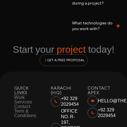
during a project?
What technologies do
you work with?
Start your
project
today!
GET A FREE PROPOSAL
QUICK
KARACHI
CONTACT
LINKS
(HQ)
APEX
Work
+92 329
HELLO@THE
Services
2029454
Contact
+92 329
Term &
OFFICE
Conditions
2029454
NO. R-
197,