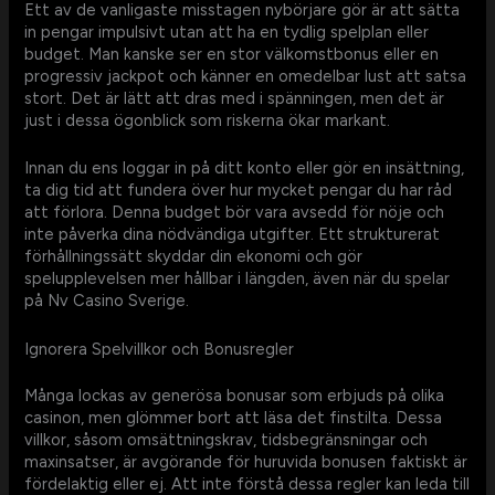
Ett av de vanligaste misstagen nybörjare gör är att sätta
in pengar impulsivt utan att ha en tydlig spelplan eller
budget. Man kanske ser en stor välkomstbonus eller en
progressiv jackpot och känner en omedelbar lust att satsa
stort. Det är lätt att dras med i spänningen, men det är
just i dessa ögonblick som riskerna ökar markant.
Innan du ens loggar in på ditt konto eller gör en insättning,
ta dig tid att fundera över hur mycket pengar du har råd
att förlora. Denna budget bör vara avsedd för nöje och
inte påverka dina nödvändiga utgifter. Ett strukturerat
förhållningssätt skyddar din ekonomi och gör
spelupplevelsen mer hållbar i längden, även när du spelar
på Nv Casino Sverige.
Ignorera Spelvillkor och Bonusregler
Många lockas av generösa bonusar som erbjuds på olika
casinon, men glömmer bort att läsa det finstilta. Dessa
villkor, såsom omsättningskrav, tidsbegränsningar och
maxinsatser, är avgörande för huruvida bonusen faktiskt är
fördelaktig eller ej. Att inte förstå dessa regler kan leda till