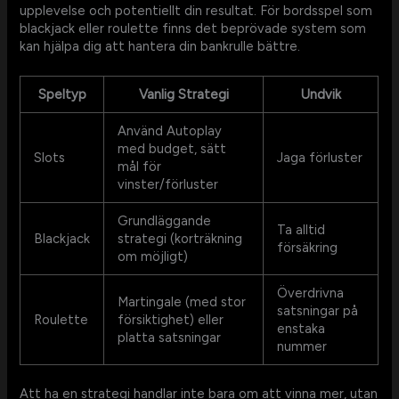
upplevelse och potentiellt din resultat. För bordsspel som
blackjack eller roulette finns det beprövade system som
kan hjälpa dig att hantera din bankrulle bättre.
Speltyp
Vanlig Strategi
Undvik
Använd Autoplay
med budget, sätt
Slots
Jaga förluster
mål för
vinster/förluster
Grundläggande
Ta alltid
Blackjack
strategi (korträkning
försäkring
om möjligt)
Överdrivna
Martingale (med stor
satsningar på
Roulette
försiktighet) eller
enstaka
platta satsningar
nummer
Att ha en strategi handlar inte bara om att vinna mer, utan