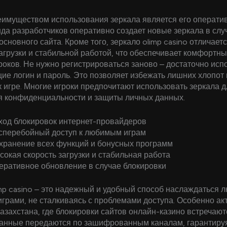
имуществом использования зеркала является его оператив
нда разработчиков оперативно создает новые зеркала в слу
основного сайта. Кроме того, зеркало olimp casino отличает
агрузки и стабильной работой, что обеспечивает комфортн
роков. Не нужно регистрироваться заново – достаточно исп
е логин и пароль. Это позволяет избежать лишних хлопот 
к игре. Многие игроки предпочитают использовать зеркала 
я конфиденциальности и защиты личных данных.
ход блокировок интернет-провайдеров
сперебойный доступ к любимым играм
хранение всех функций и бонусных программ
сокая скорость загрузки и стабильная работа
еративное обновление в случае блокировки
mp casino – это надежный и удобный способ наслаждаться
грами, не сталкиваясь с проблемами доступа. Особенно ак
Казахстана, где блокировки сайтов онлайн-казино встречаю
 данные передаются по зашифрованным каналам, гарантиру