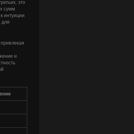
ретьих, это
х сумм.
 к интуиции
е для
 привлекая
жение и
стность
ой
ение