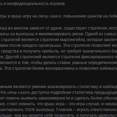
ь и конфиденциальность игроков.
гры в краш-игру на olimp casino: повышение шансов на поб
гра во многом зависит от удачи, существуют стратегии, кот
ансы на выигрыш и минимизировать риски. Одной из самых
стратегий является стратегия мартингейла, которая заключ
авки после каждого проигрыша. Эта стратегия позволяет ве
средства и получить прибыль, но требует значительного ба
и. Другой стратегией является стратегия фиксированного 
лючается в том, чтобы делать ставки, равные определенном
а. Эта стратегия более консервативна и позволяет избежат
жным является умение анализировать статистику и наблюд
 На olimp casino доступна подробная статистика предыдущи
жет помочь выявить закономерности и сделать более обосн
ко, стоит помнить, что краш-игра – это игра случая, и никак
рантировать 100% выигрыш. Главное – играть ответственно,
ольше, чем вы можете себе позволить, и получать удовольс