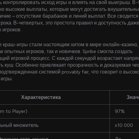
 контролировать исход игры и влиять на свой выигрыш. В-т
о высокие выплаты, которые могут достигать внушительны
ичие – отсутствие барабанов и линий выплат. Все сводится
грока. В-четвертых, это простота правил и доступность даж
 игроков.
е краш-игры стали настоящим хитом в мире онлайн-казино,
к опытных игроков, так и новичков. Spribe смогла создать
ий игровой процесс. С каждой секундой возрастает напря
ь куш. Особенно привлекает прозрачность и доказуемая че
подтвержденная системой provably fair, что говорит о высок
игры.
Характеристика
Знач
n to Player)
97%
ьный множитель
x10 000