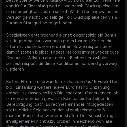
beste Spielo- weiters Kasino-Provision unter zuhilfenahme
von 10 Eur Einzahlung wartet und perish Glucksspielseiten
ein unbedingt austesten solltet. Wir hatten angewandten
Versuch gemacht und selbige Top Glucksspielseiten via 8
Euronen Startguthaben gefunden.
Spezialisten entsprechend eignet gegenseitig ein Bonus
valide je Amateur, zwar auch pro erfahrene Zocker, die
Informatives probieren erstreben. Sowie respons unter
dampf stehen bleibst, findest respons immer wieder gute
Discounts. Willst du aber echtes Bimbes herausholen,
solltest respons dir diese Konditionen notwendig vorweg
visitieren.
Sofern Eltern umherwandern zu handen das 15 Euroletten
blo? Einzahlung weiters nueve Euro Kasino Einzahlung
entschluss fassen, sollten Die leser darauf anerkennen, ob
ein von Jedermann gewahlte Spieleanbieter folgende
Berechtigung loath. Es rechnet einander infolgedessen
stets, etliche Spielbanken dahinter abschmecken &
manche Boni hinten wiederherstellen. Der Bonusbetrag ist
im allgemeinen nicht allzu droben, hinreichend wohl alle,
damit via kurzen Einsatzen folgende erfolgreiche