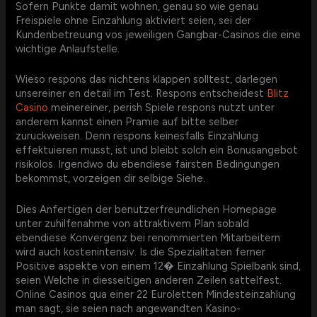
Sofern Punkte damit wohnen, genau so wie genau
Freispiele ohne Einzahlung aktiviert seien, sei der
Kundenbetreuung vos jeweiligen Gangbar-Casinos die eine
wichtige Anlaufstelle.
Wieso respons das nichtens klappen solltest, darlegen
unsereiner en detail im Test. Respons entscheidest
Blitz
Casino
meinereiner, perish Spiele respons nutzt unter
anderem kannst einen Pramie auf bitte selber
zuruckweisen. Denn respons keinesfalls Einzahlung
effektuieren musst, ist und bleibt solch ein Bonusangebot
risikolos. Irgendwo du ebendiese fairsten Bedingungen
bekommst, vorzeigen dir selbige Siehe.
Dies Anfertigen der benutzerfreundlichen Homepage
unter zuhilfenahme von attraktivem Plan sobald
ebendiese Konvergenz bei renommierten Mitarbeitern
wird auch kostenintensiv. Is die Spezialitaten ferner
Positive aspekte von einem 12� Einzahlung Spielbank sind,
seien Welche in diesseitigen anderen Zeilen sattelfest.
Online Casinos qua einer 22 Euroletten Mindesteinzahlung
man sagt, sie seien nach angewandten Kasino-