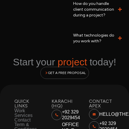
How do you handle
client communication
during a project?
What technologies do
you work with?
Start your
project
today!
GET A FREE PROPOSAL
QUICK
KARACHI
CONTACT
LINKS
(HQ)
APEX
Work
+92 329
HELLO@THE
Services
2029454
Contact
+92 329
Term &
OFFICE