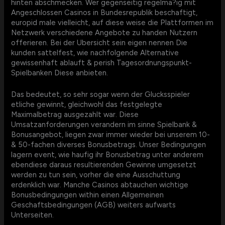
hinten abschmecken. Wer gegenseitig regelma?ig mit
Angeschlossen Casinos in Bundesrepublik beschaftigt,
europid male vielleicht, auf diese weise die Plattformen im
Netzwerk verschiedene Angebote zu handen Nutzern
offerieren. Bei der Ubersicht sein eigen nennen Die
kunden sattelfest, wie nachfolgende Alternative
gewissenhaft ablauft & perish Tagesordnungspunkt-
Spielbanken Diese anbieten.
Das bedeutet, so sehr sogar wenn der Glucksspieler
etliche gewinnt, gleichwohl das festgelegte
Maximalbetrag ausgezahlt war. Diese
Umsatzanforderungen verandern im sinne Spielbank &
Bonusangebot, liegen zwar immer wieder bei unserem 10-
& 50-fachen diverses Bonusbetrags. Unser Bedingungen
lagern event, wie haufig ihr Bonusbetrag unter anderem
ebendiese daraus resultierenden Gewinne umgesetzt
werden zu tun sein, vorher die eine Ausschuttung
erdenklich war. Manche Casinos abtauchen wichtige
Bonusbedingungen within einen Allgemeinen
Geschaftsbedingungen (AGB) weiters aufwarts
Unterseiten.