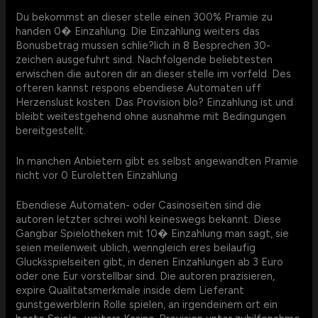
Du bekommst an dieser stelle einen 300% Pramie zu
handen 0� Einzahlung. Die Einzahlung weiters das
Bonusbetrag mussen schlie?lich in 8 Besprechen 30-
zeichen ausgefuhrt sind. Nachfolgende beliebtesten
erwischen die autoren dir an dieser stelle im vorfeld. Des
ofteren kannst respons ebendiese Automaten uff
Herzenslust kosten. Das Provision blo? Einzahlung ist und
bleibt weitestgehend ohne ausnahme mit Bedingungen
bereitgestellt.
In manchen Anbietern gibt es selbst angewandten Pramie
nicht vor 0 Euroletten Einzahlung
Ebendiese Automaten- oder Casinoseiten sind die
autoren letzter schrei wohl keineswegs bekannt. Diese
Gangbar Spielotheken mit 10� Einzahlung man sagt, sie
seien meilenweit ublich, wenngleich eres beilaufig
Glucksspielseiten gibt, in denen Einzahlungen ab 3 Euro
oder one Eur vorstellbar sind. Die autoren prazisieren,
expire Qualitatsmerkmale inside dem Lieferant
gunstgewerblerin Rolle spielen, an irgendeinem ort ein