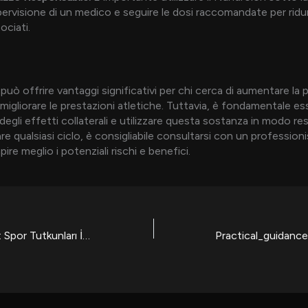
ervisione di un medico e seguire le dosi raccomandate per ridurr
ociati.
può offrire vantaggi significativi per chi cerca di aumentare la
migliorare le prestazioni atletiche. Tuttavia, è fondamentale es
egli effetti collaterali e utilizzare questa sostanza in modo re
iare qualsiasi ciclo, è consigliabile consultarsi con un professioni
pire meglio i potenziali rischi e benefici.
1xbet Türkiye İndir: Spor Tutkunları İçin En Güncel Mobil Uygulama