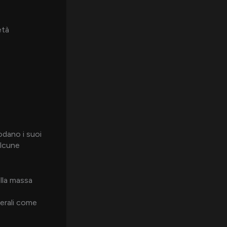
età
odano i suoi
alcune
lla massa
terali come