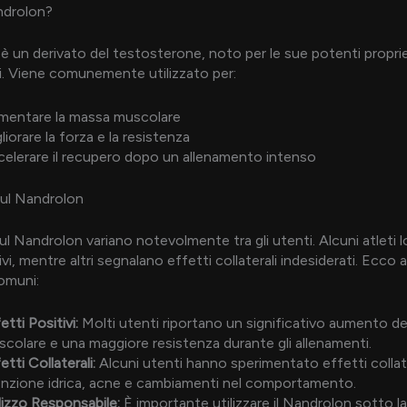
ndrolon?
 è un derivato del testosterone, noto per le sue potenti propri
i. Viene comunemente utilizzato per:
mentare la massa muscolare
liorare la forza e la resistenza
elerare il recupero dopo un allenamento intenso
sul Nandrolon
ul Nandrolon variano notevolmente tra gli utenti. Alcuni atleti l
ivi, mentre altri segnalano effetti collaterali indesiderati. Ecco 
omuni:
etti Positivi:
Molti utenti riportano un significativo aumento de
colare e una maggiore resistenza durante gli allenamenti.
etti Collaterali:
Alcuni utenti hanno sperimentato effetti colla
enzione idrica, acne e cambiamenti nel comportamento.
lizzo Responsabile:
È importante utilizzare il Nandrolon sotto la