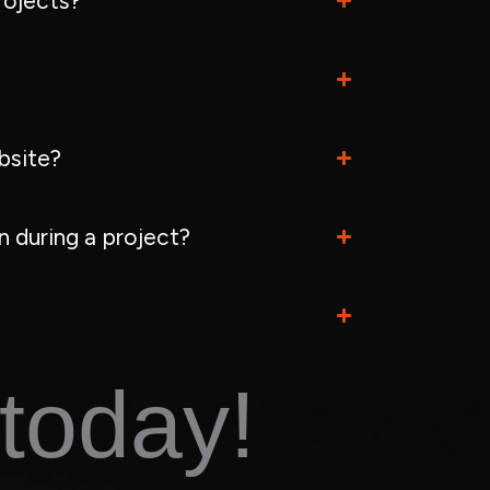
rojects?
bsite?
 during a project?
today!