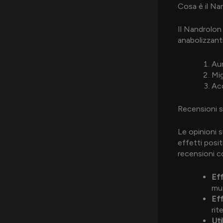
Cosa è il Na
Il Nandrolon
anabolizzant
Au
Mig
Acc
Recensioni 
Le opinioni s
effetti posit
recensioni c
Eff
mus
Eff
rit
Uti