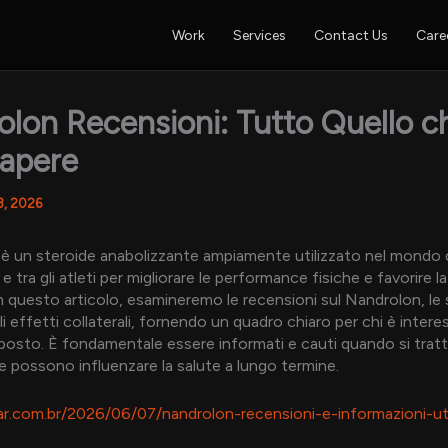
Work
Services
Contact Us
Care
lon Recensioni: Tutto Quello c
Sapere
8, 2026
 è un steroide anabolizzante ampiamente utilizzato nel mondo 
e tra gli atleti per migliorare le performance fisiche e favorire l
n questo articolo, esamineremo le recensioni sul Nandrolon, le
li effetti collaterali, fornendo un quadro chiaro per chi è intere
sto. È fondamentale essere informati e cauti quando si tratt
 possono influenzare la salute a lungo termine.
ear.com.br/2026/06/07/nandrolon-recensioni-e-informazioni-uti