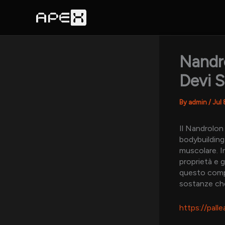
Skip
to
content
Nandro
Devi 
By
admin
/
Jul 
Il Nandrolon
bodybuilding 
muscolare. I
proprietà e g
questo compo
sostanze che
https://pall