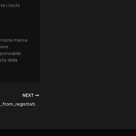
e i rischi
 propria massa
sere
sponsabile.
sta della
NEXT
Practical_guidance_from_registration_to_withdrawal_with_bet_99_explained