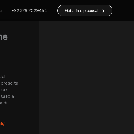
er
+92 329 2029454
Get a free proposal ❯
he
del
a crescita
 sue
ssato a
a di
li/