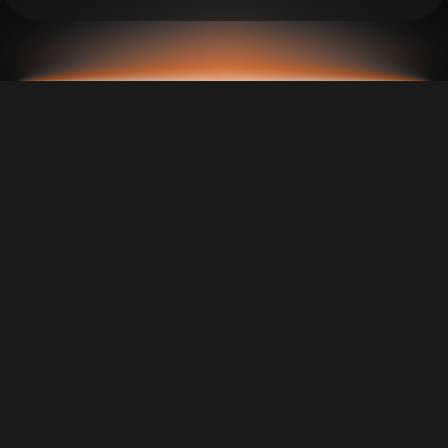
e
t
k
b
a
e
o
g
d
o
r
i
k
a
n
m