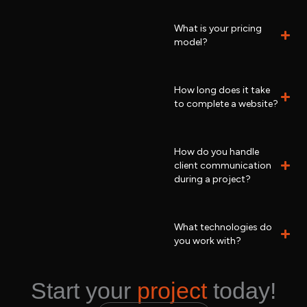
What is your pricing
model?
How long does it take
to complete a website?
How do you handle
client communication
during a project?
What technologies do
you work with?
Start your
project
today!