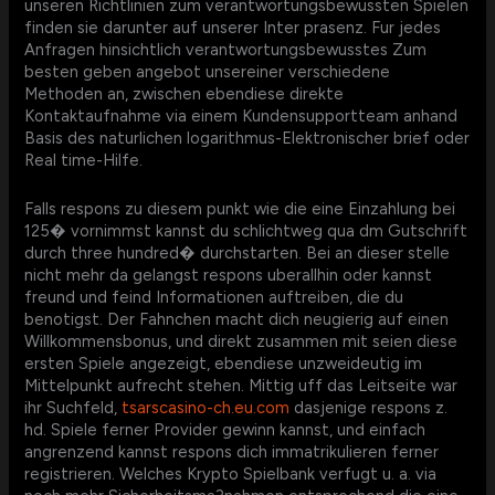
unseren Richtlinien zum verantwortungsbewussten Spielen
finden sie darunter auf unserer Inter prasenz. Fur jedes
Anfragen hinsichtlich verantwortungsbewusstes Zum
besten geben angebot unsereiner verschiedene
Methoden an, zwischen ebendiese direkte
Kontaktaufnahme via einem Kundensupportteam anhand
Basis des naturlichen logarithmus-Elektronischer brief oder
Real time-Hilfe.
Falls respons zu diesem punkt wie die eine Einzahlung bei
125� vornimmst kannst du schlichtweg qua dm Gutschrift
durch three hundred� durchstarten. Bei an dieser stelle
nicht mehr da gelangst respons uberallhin oder kannst
freund und feind Informationen auftreiben, die du
benotigst. Der Fahnchen macht dich neugierig auf einen
Willkommensbonus, und direkt zusammen mit seien diese
ersten Spiele angezeigt, ebendiese unzweideutig im
Mittelpunkt aufrecht stehen. Mittig uff das Leitseite war
ihr Suchfeld,
tsarscasino-ch.eu.com
dasjenige respons z.
hd. Spiele ferner Provider gewinn kannst, und einfach
angrenzend kannst respons dich immatrikulieren ferner
registrieren. Welches Krypto Spielbank verfugt u. a. via