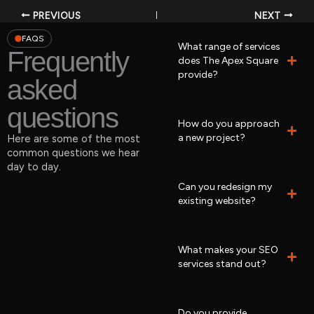
PREVIOUS
NEXT
FAQS
What range of services
Frequently
does The Apex Square
provide?
asked
questions
How do you approach
a new project?
Here are some of the most
common questions we hear
day to day.
Can you redesign my
existing website?
What makes your SEO
services stand out?
Do you provide