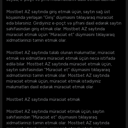
Mostbet AZ saytında giriş etmək üçün, saytın sağ üst
köşəsində yerləşən “Giriş” düyməsini tıklayaraq müraciət
edə bilərsiniz. Girdiyiniz e-poçt və şifrəni daxil edərək saytın
səhifəsindən giriş etmək olar. Mostbet AZ saytında
müraciət etmək üçün “Müraciət et” düyməsini tıklayaraq
xidmətlərinizi təmin etmək olar.
Mostbet AZ saytında tələb olunan məlumatlar, müraciət
etmək və xidmətlərə müraciət etmək üçün necə istifadə
edilə bilər. Mostbet AZ saytında müraciət etmək üçün,
saytın səhifəsindən “Müraciət et” düyməsini tıklayaraq
xidmətlərinizi təmin etmək olar. Mostbet AZ saytında
müraciət etmək üçün, müraciət etmək istədiyiniz
məlumatları daxil edərək müraciət etmək olar.
Mostbet AZ saytında müraciət etmək
Mostbet AZ saytında müraciət etmək üçün, saytın
səhifəsindən “Müraciət et” düyməsini tıklayaraq
xidmətlərinizi təmin etmək olar. Mostbet AZ saytında