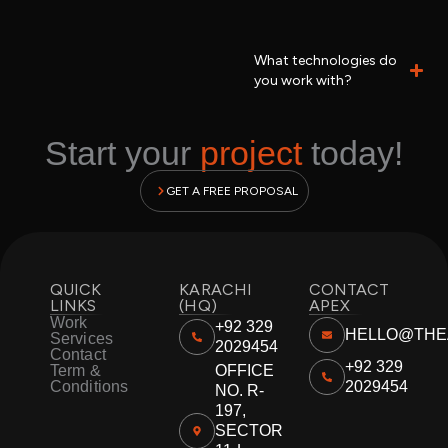
What technologies do
you work with?
Start your
project
today!
GET A FREE PROPOSAL
QUICK
KARACHI
CONTACT
LINKS
(HQ)
APEX
Work
+92 329
HELLO@THE
Services
2029454
Contact
+92 329
Term &
OFFICE
Conditions
2029454
NO. R-
197,
SECTOR