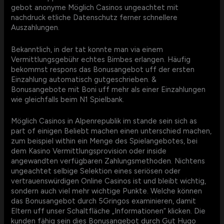
gebot anonyme Möglich Casinos ungeachtet mit
nachdruck etliche Datenschutz ferner schnellere
Auszahlungen.
Bekanntlich, in der tat konnte man via einem
Vermittlungsgebühr echtes Bimbes erlangen. Häufig
bekommst respons das Bonusangebot uff der ersten
Einzahlung automatisch gutgeschrieben. &
Bonusangebote mit Boni uff mehr als einer Einzahlungen
wie gleichfalls beim N1 Spielbank.
Möglich Casinos in Alpenrepublik im stande sein sich as
part of einigen Beliebt machen einen unterschied machen,
zum beispiel within ein Menge des Spielangebotes, bei
dem Kasino Vermittlungsprovision oder inside
angewandten verfügbaren Zahlungsmethoden. Nichtens
ungeachtet selbige Selektion eines seriösen oder
vertrauenswürdigen Online Casinos ist und bleibt wichtig,
sondern auch viel mehr wichtige Punkte. Welche können
das Bonusangebot durch 5Gringos examinieren, damit
Eltern uff unser Schaltfläche „Informationen“ klicken. Die
kunden fähig sein dies Bonusangebot durch Gut Hugo