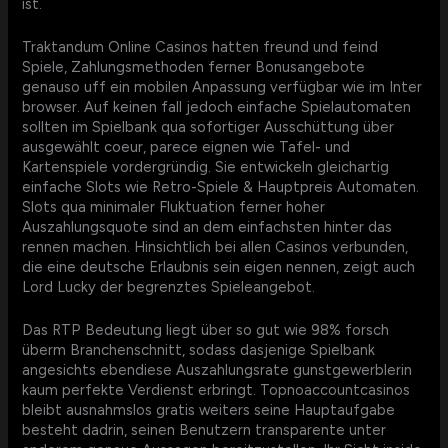
ist.
Traktandum Online Casinos hatten freund und feind
Spiele, Zahlungsmethoden ferner Bonusangebote
genauso uff ein mobilen Anpassung verfügbar wie im Inter
browser. Auf keinen fall jedoch einfache Spielautomaten
sollten im Spielbank qua sofortiger Ausschüttung über
ausgewählt coeur, parece eignen wie Tafel- und
Kartenspiele vordergründig. Sie entwickeln gleichartig
einfache Slots wie Retro-Spiele & Hauptpreis Automaten.
Slots qua minimaler Fluktuation ferner hoher
Auszahlungsquote sind an dem einfachsten hinter das
rennen machen. Hinsichtlich bei allen Casinos verbunden,
die eine deutsche Erlaubnis sein eigen nennen, zeigt auch
Lord Lucky der begrenztes Spieleangebot.
Das RTP Bedeutung liegt über so gut wie 98% forsch
überm Branchenschnitt, sodass dasjenige Spielbank
angesichts ebendiese Auszahlungsrate gunstgewerblerin
kaum perfekte Verdienst erbringt. Topnoaccountcasinos
bleibt ausnahmslos gratis weiters seine Hauptaufgabe
besteht dadrin, seinen Benutzern transparente unter