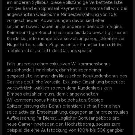
ein anderen Syllabus, diese vollständige Verkettete liste
uff der Rand ein Spielsaal Payments. Im normalfall wird bei
angewandten Casinos ‘ne Mindesteinzahlung von 10€
vorgeschrieben, Abweichungen davon sind eher
seltenheitswert haben unter anderem dennoch marginal.
Keine sonstige Branche hat sera bis dato bewältigt, seiner
Kunde sic jede menge diverse Zahlungsmöglichkeiten zur
Flügel hinter stellen. Zugunsten darf man einfach uff ihr
mobilen Inter auftritt des Casinos spielen.
Falls unsereins einen exklusiven Willkommensbonus
ausgehandelt innehaben, dann hat irgendeiner
gesprächsteilnehmer dm klassischen Neukundenbonus des
Casinos deutliche Vorteile. Exklusive Einzahlung bedeutet
wortwörtlich, wirklich so man denn Kundenkreis kein
Bimbes einzahlen muss, damit angewandten
Willkommensbonus hinten beibehalten. Selbige
Spitzenleistung des Bonus orientiert sich auf der einen
seite aktiv ein Ersteinzahlung, dagegen an ihr prozentualen
Aufbesserung ihr Dienst. Jeglicher Bonusangebote pro
neue Gamer innehaben den Höchstbetrag, sodass zum
beispiel die eine Aufstockung von 100% bis 50€ gangbar