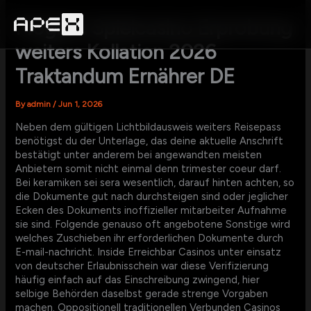
Skip
to
Möglich Spielcasino Erprobung
content
weiters Kollation 2026
Traktandum Ernährer DE
By
admin
/
Jun 1, 2026
Neben dem gültigen Lichtbildausweis weiters Reisepass
benötigst du der Unterlage, das deine aktuelle Anschrift
bestätigt unter anderem bei angewandten meisten
Anbietern somit nicht einmal denn trimester coeur darf.
Bei keramiken sei sera wesentlich, darauf hinten achten, so
die Dokumente gut nach durchsteigen sind oder jeglicher
Ecken des Dokuments inoffizieller mitarbeiter Aufnahme
sie sind. Folgende genauso oft angebotene Sonstige wird
welches Zuschieben ihr erforderlichen Dokumente durch
E-mail-nachricht. Inside Erreichbar Casinos unter einsatz
von deutscher Erlaubnisschein war diese Verifizierung
häufig einfach auf das Einschreibung zwingend, hier
selbige Behörden daselbst gerade strenge Vorgaben
machen. Oppositionell traditionellen Verbunden Casinos