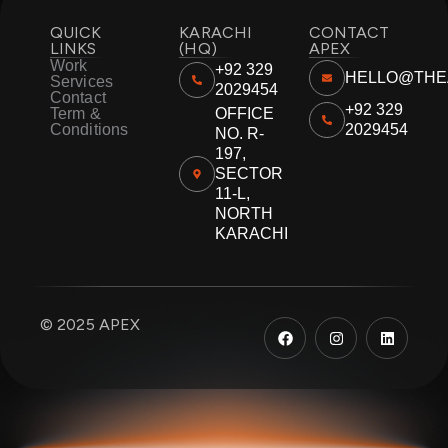
QUICK
KARACHI
CONTACT
LINKS
(HQ)
APEX
Work
+92 329
HELLO@THE
Services
2029454
Contact
+92 329
Term &
OFFICE
Conditions
2029454
NO. R-
197,
SECTOR
11-L,
NORTH
KARACHI
F
I
L
© 2025 APEX
a
n
i
c
s
n
e
t
k
b
a
e
o
g
d
o
r
i
k
a
n
m