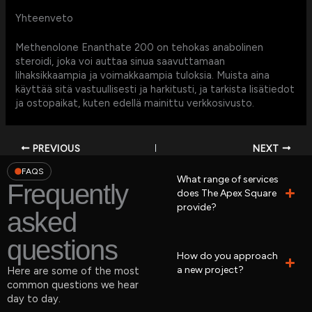
Yhteenveto
Methenolone Enanthate 200 on tehokas anabolinen
steroidi, joka voi auttaa sinua saavuttamaan
lihaksikkaampia ja voimakkaampia tuloksia. Muista aina
käyttää sitä vastuullisesti ja harkitusti, ja tarkista lisätiedot
ja ostopaikat, kuten edellä mainittu verkkosivusto.
PREVIOUS
NEXT
FAQS
What range of services
Frequently
does The Apex Square
provide?
asked
questions
How do you approach
a new project?
Here are some of the most
common questions we hear
day to day.