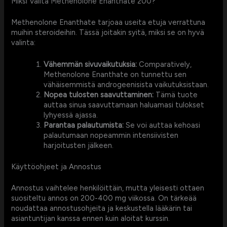
Miksi Valita Methenolone Enanthate 200?
Methenolone Enanthate tarjoaa useita etuja verrattuna
muihin steroideihin. Tässä joitakin syitä, miksi se on hyvä
valinta:
Vähemmän sivuvaikutuksia:
Comparatively,
Methenolone Enanthate on tunnettu sen
vähäisemmistä androgeenisista vaikutuksistaan.
Nopea tulosten saavuttaminen:
Tämä tuote
auttaa sinua saavuttamaan haluamasi tulokset
lyhyessä ajassa.
Parantaa palautumista:
Se voi auttaa kehoasi
palautumaan nopeammin intensiivisten
harjoitusten jälkeen.
Käyttöohjeet ja Annostus
Annostus vaihtelee henkilöittäin, mutta yleisesti ottaen
suositeltu annos on 200-400 mg viikossa. On tärkeää
noudattaa annostusohjeita ja keskustella lääkärin tai
asiantuntijan kanssa ennen kuin aloitat kurssin.