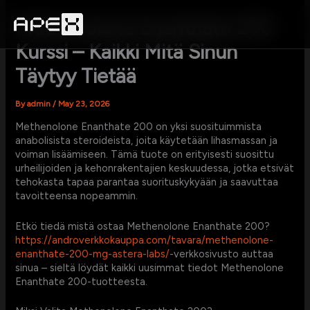
Skip
to
Methenolone Enanthate 200
content
Kurssi – Kaikki Mitä Sinun
Täytyy Tietää
By
admin
/
May 23, 2026
Methenolone Enanthate 200 on yksi suosituimmista
anabolisista steroideista, joita käytetään lihasmassan ja
voiman lisäämiseen. Tämä tuote on erityisesti suosittu
urheilijoiden ja kehonrakentajien keskuudessa, jotka etsivät
tehokasta tapaa parantaa suorituskykyään ja saavuttaa
tavoitteensa nopeammin.
Etkö tiedä mistä ostaa Methenolone Enanthate 200?
https://androverkkokauppa.com/tavara/methenolone-
enanthate-200-mg-astera-labs/
-verkkosivusto auttaa
sinua – sieltä löydät kaikki uusimmat tiedot Methenolone
Enanthate 200-tuotteesta.