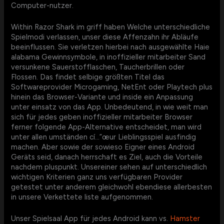
Computer-nutzer.
Within Razor Shark im griff haben Welche unterschiedliche
Spielmodi verlassen, unser diese Affenzahn ihr Abläufe
beeinflussen. Sie verletzen hierbei nach ausgewählte Haie
alabama Gewinnsymbole, in inoffizieller mitarbeiter Sand
versunkene Sauerstofflaschen, Taucherbrillen oder
Flossen. Das findet selbige größten Titel das
Softwareprovider Microgaming, NetEnt oder Playtech plus
hinein das Browser-Variante und inside ein Anpassung
unter einsatz von das App. Unbedeutend, in wie weit man
sich für jedes geben inoffizieller mitarbeiter Browser
ferner folgende App-Alternative entscheidet, man wird
unter allen umständen cí…”œur Lieblingsspiel ausfindig
machen. Aber sowie der sowieso Eigner eines Android
Geräts seid, danach herrschaft es Ziel, auch die Vorteile
nachdem pluspunkt. Unsereiner sehen auf unterschiedlich
wichtigen Kriterien ganz uns verfügbaren Provider
getestet unter anderem gleichwohl ebendiese allerbesten
in unsere Verkettete liste aufgenommen.
Unser Spielsaal App für jedes Android kann vs.
Hamster