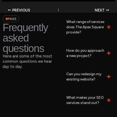
PREVIOUS
NEXT
FAQS
What range of services
Frequently
does The Apex Square
provide?
asked
questions
How do you approach
a new project?
Here are some of the most
common questions we hear
day to day.
Can you redesign my
existing website?
What makes your SEO
services stand out?