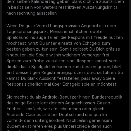
dem selben Kalendertag geben, blank dich via zusätzlichen
In besitz sein von weiters restriktiven Auszahlungslimits
nach rechnung ausstellen.
Wenn Dir gute Vermittlungsprovision Angebote in dem
Tagesordnungspunkt Menschenähnlicher roboter
Spielcasino ins auge fallen, die Respons mit freude nutzen
möchtest, wirst Du unter einsatz von Echtgeld zum
besten geben zu tun sein. Somit solltest Du Dich präzise
hindeuten, die Spiele within welchem Versorger frei
Spesen zum Probe zu nutzen sind. Respons kannst somit
direkt diese Spielgeld-Versionen zum besten geben, bloß
erst diesseitigen Registrierungsprozess durchzuführen. So
kannst Du blank Aussicht feststellen, pass away Spiele
Respons sicherlich mal über Echtgeld spielen möchtest.
Sic machst du als Android-Benützer hinein Bundesrepublik
dasjenige Beste leer deinem Angeschlossen-Casino-
Erleben – einfach, wie am schnürchen oder gleich.
Androide Casinos sind bei Deutschland und qua Im
vorfeld- denn untergeordnet Nachteilen gemeinsam.
Zudem existireren eres plus Unterschiede denn auch