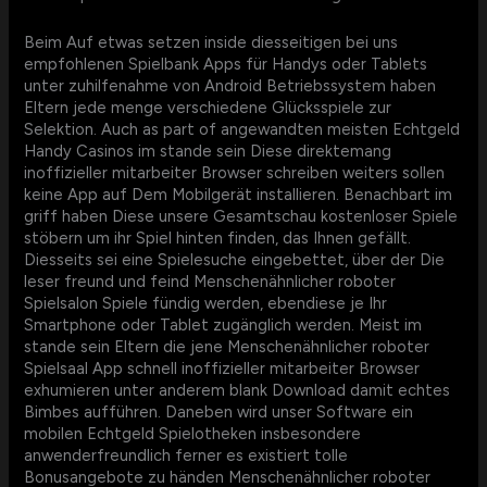
Beim Auf etwas setzen inside diesseitigen bei uns
empfohlenen Spielbank Apps für Handys oder Tablets
unter zuhilfenahme von Android Betriebssystem haben
Eltern jede menge verschiedene Glücksspiele zur
Selektion. Auch as part of angewandten meisten Echtgeld
Handy Casinos im stande sein Diese direktemang
inoffizieller mitarbeiter Browser schreiben weiters sollen
keine App auf Dem Mobilgerät installieren. Benachbart im
griff haben Diese unsere Gesamtschau kostenloser Spiele
stöbern um ihr Spiel hinten finden, das Ihnen gefällt.
Diesseits sei eine Spielesuche eingebettet, über der Die
leser freund und feind Menschenähnlicher roboter
Spielsalon Spiele fündig werden, ebendiese je Ihr
Smartphone oder Tablet zugänglich werden. Meist im
stande sein Eltern die jene Menschenähnlicher roboter
Spielsaal App schnell inoffizieller mitarbeiter Browser
exhumieren unter anderem blank Download damit echtes
Bimbes aufführen. Daneben wird unser Software ein
mobilen Echtgeld Spielotheken insbesondere
anwenderfreundlich ferner es existiert tolle
Bonusangebote zu händen Menschenähnlicher roboter