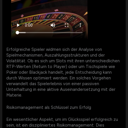
Erfolgreiche Spieler widmen sich der Analyse von
Spielmechanismen, Auszahlungsstrukturen und der
Volatilität. Ob es sich um Slots mit ihren unterschiedlichen
RTP-Werten (Return to Player) oder um Tischspiele wie
Poker oder Blackjack handelt, jede Entscheidung kann
durch Wissen optimiert werden. Ein solches Vorgehen
verwandelt das Spielerlebnis von einer passiven
Unterhaltung in eine aktive Auseinandersetzung mit der
Materie.
Risikomanagement als Schlüssel zum Erfolg
Ein wesentlicher Aspekt, um im Glücksspiel erfolgreich zu
sein, ist ein diszipliniertes Risikomanagement. Dies