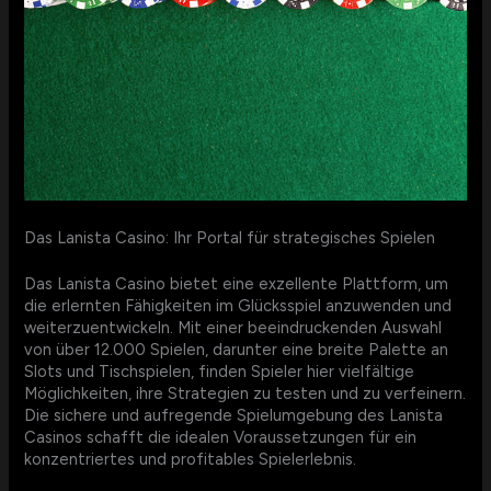
Das Lanista Casino: Ihr Portal für strategisches Spielen
Das Lanista Casino bietet eine exzellente Plattform, um
die erlernten Fähigkeiten im Glücksspiel anzuwenden und
weiterzuentwickeln. Mit einer beeindruckenden Auswahl
von über 12.000 Spielen, darunter eine breite Palette an
Slots und Tischspielen, finden Spieler hier vielfältige
Möglichkeiten, ihre Strategien zu testen und zu verfeinern.
Die sichere und aufregende Spielumgebung des Lanista
Casinos schafft die idealen Voraussetzungen für ein
konzentriertes und profitables Spielerlebnis.