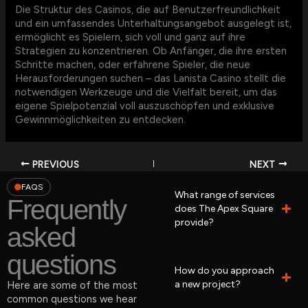
Die Struktur des Casinos, die auf Benutzerfreundlichkeit
und ein umfassendes Unterhaltungsangebot ausgelegt ist,
ermöglicht es Spielern, sich voll und ganz auf ihre
Strategien zu konzentrieren. Ob Anfänger, die ihre ersten
Schritte machen, oder erfahrene Spieler, die neue
Herausforderungen suchen – das Lanista Casino stellt die
notwendigen Werkzeuge und die Vielfalt bereit, um das
eigene Spielpotenzial voll auszuschöpfen und exklusive
Gewinnmöglichkeiten zu entdecken.
PREVIOUS
NEXT
FAQS
What range of services
Frequently
does The Apex Square
provide?
asked
questions
How do you approach
a new project?
Here are some of the most
common questions we hear