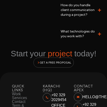
How do you handle
client communication
during a project?
What technologies do
you work with?
Start your
project
today!
GET A FREE PROPOSAL
QUICK
KARACHI
CONTACT
LINKS
(HQ)
APEX
Work
+92 329
HELLO@THE
Services
2029454
Contact
+92 329
Term &
OFFICE