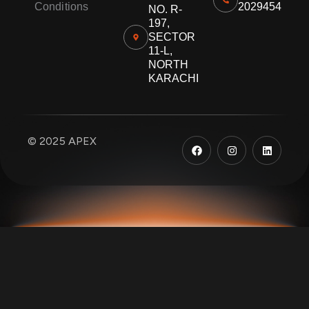
Conditions
2029454
NO. R-
197,
SECTOR
11-L,
NORTH
KARACHI
F
I
L
© 2025 APEX
a
n
i
c
s
n
e
t
k
b
a
e
o
g
d
o
r
i
k
a
n
m