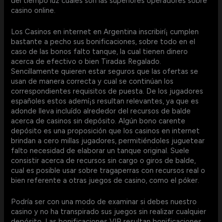
del tiempo luz cuáles son las superiores operadores sobre
casino online.
Los Casinos en internet en Argentina inscribirí¡ cumplen
bastante a pecho sus bonificaciones, sobre todo en el
caso de las bonos falto tanque, la cual tienen dinero
acerca de efectivo o bien Tiradas Regalado.
Sencillamente quieren estar seguros que las ofertas se
usan de manera correcta y cual se continúan los
correspondientes requisitos de puesta. De los jugadores
españoles estos ademí¡s resultan relevantes, ya que es
adonde lleva incluído alrededor del recursos de balde
acerca de casinos sin depósito. Algún bono carente
depósito es una proposición que los casinos en internet
brindan a cero millas jugadores, permitiéndoles juguetear
falto necesidad de elaborar un tanque original. Suele
consistir acerca de recursos sin cargo o giros de balde,
cual es posible usar sobre tragaperras con recursos real o
bien referente a otras juegos de casino, como el póker.
Podría ser con una modo de examinar si debes nuestro
casino y no ha transpirado sus juegos sin realizar cualquier
depósito. Las bonificaciones VIP resultan bonificaciones