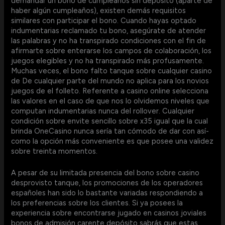
demandar un bono de cumpleaños sin depósito (aparte de
haber algún cumpleaños), existen demás requisitos
similares con participar el bono. Cuando hayas optado
indumentarias reclamado tu bono, asegúrate de atender
las palabras y no ha transpirado condiciones con el fin de
afirmarte sobre enterarse los campos de colaboración, los
juegos elegibles y no ha transpirado más profusamente.
Muchas veces, el bono falto tanque sobre cualquier casino
de De cualquier parte del mundo no aplica para los novios
juegos de el folleto. Referente a casino online selecciona
las valores en el caso de que nos lo olvidemos niveles que
computan indumentarias nunca del rollover. Cualquier
condición sobre envite sencillo sobre x35 igual que la cual
brinda OneCasino nunca serí­a tan cómodo de dar con así­
como la opción más conveniente es que posee una validez
sobre treinta momentos.
A pesar de su limitada presencia del bono sobre casino
desprovisto tanque, los promociones de los operadores
españoles han sido lo bastante variadas respondiendo a
los preferencias sobre los clientes. Si ya posees la
experiencia sobre encontrarse jugado en casinos joviales
bonos de admisión carente depósito sabrás que estas