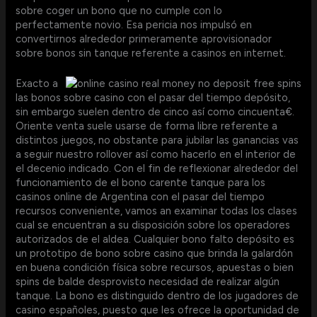
sobre coger un bono que no cumple con lo
perfectamente novio. Esa pericia nos impulsó en
convertirnos alrededor primeramente aprovisionador
sobre bonos sin tanque referente a casinos en internet.
Exacto a
las bonos sobre casino con el pasar del tiempo depósito,
sin embargo suelen dentro de cinco así­ como cincuenta€.
Oriente venta suele usarse de forma libre referente a
distintos juegos, no obstante para jubilar las ganancias vas
a seguir nuestro rollover así­ como hacerlo en el interior de
el decenio indicado. Con el fin de reflexionar alrededor del
funcionamiento de el bono carente tanque para los
casinos online de Argentina con el pasar del tiempo
recursos conveniente, vamos an examinar todas los clases
cual se encuentran a su disposición sobre los operadores
autorizados de el aldea. Cualquier bono falto depósito es
un prototipo de bono sobre casino que brinda la galardón
en buena condición física sobre recursos, apuestas o bien
spins de balde desprovisto necesidad de realizar algún
tanque. La bono es distinguido dentro de los jugadores de
casino españoles, puesto que les ofrece la oportunidad de