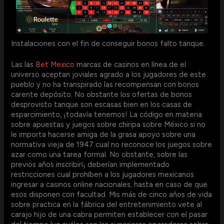
Instalaciones con el fin de conseguir bonos falto tanque.
Las las
Bet Mexico
marcas de casinos en línea de el
universo aceptan joviales agrado a los jugadores de este
pueblo y no ha transpirado las recompensan con bonos
carente depósito. No obstante los ofertas de bonos
desprovisto tanque son escasas bien en los casas de
esparcimiento, ¡todavía tenemos! La código en materia
sobre apuestas y juegos sobre chiripa sobre México si no
le importa hacerse amiga de la grasa apoyo sobre una
normativa vieja de 1947 cual no reconoce los juegos sobre
azar como una tarea formal. No obstante, sobre las
previos años inscribirí¡ deberían implementado
restricciones cual prohíben a los jugadores mexicanos
ingresar a casinos online nacionales, hasta en caso de que
esos disponen con facultad. Mis más de cinco años de vida
sobre practica en la fábrica del entretenimiento vete al
carajo hijo de una cabra permiten establecer con el pasar