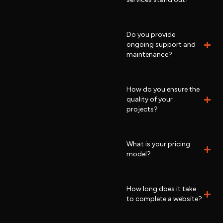
Do you provide
ongoing support and
maintenance?
How do you ensure the
quality of your
projects?
What is your pricing
model?
How long does it take
to complete a website?