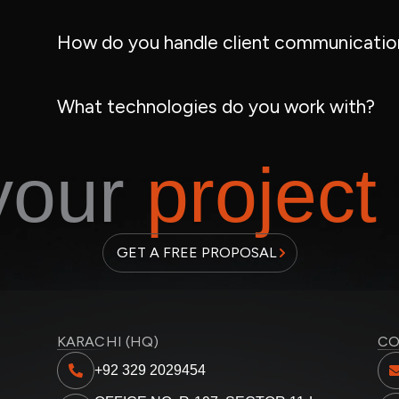
How do you handle client communication
What technologies do you work with?
 your
project
GET A FREE PROPOSAL
KARACHI (HQ)
CO
+92 329 2029454