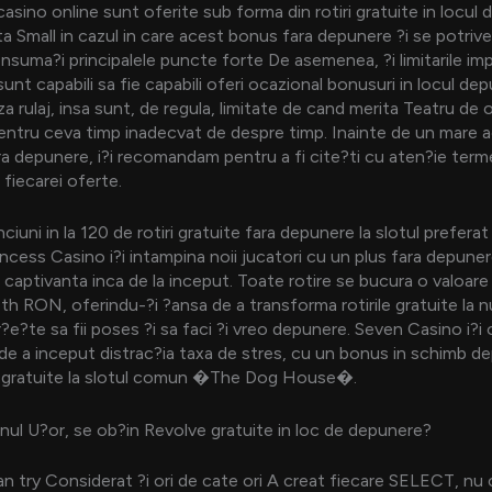
asino online sunt oferite sub forma din rotiri gratuite in locul 
ta Small in cazul in care acest bonus fara depunere ?i se potriv
onsuma?i principalele puncte forte De asemenea, ?i limitarile im
sunt capabili sa fie capabili oferi ocazional bonusuri in locul dep
za rulaj, insa sunt, de regula, limitate de cand merita Teatru de 
pentru ceva timp inadecvat de despre timp. Inainte de un mare 
ra depunere, i?i recomandam pentru a fi cite?ti cu aten?ie terme
e fiecarei oferte.
ciuni in la 120 de rotiri gratuite fara depunere la slotul prefe
cess Casino i?i intampina noii jucatori cu un plus fara depune
 captivanta inca de la inceput. Toate rotire se bucura o valoare
th RON, oferindu-?i ?ansa de a transforma rotirile gratuite la n
r?e?te sa fii poses ?i sa faci ?i vreo depunere. Seven Casino i?i 
de a inceput distrac?ia taxa de stres, cu un bonus in schimb d
ri gratuite la slotul comun �The Dog House�.
nul U?or, se ob?in Revolve gratuite in loc de depunere?
an try Considerat ?i ori de cate ori A creat fiecare SELECT, nu