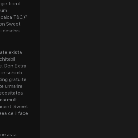
gie fiorul
 Cum
incalca T&C)?
e on Sweet
?i deschis
ate exista
hitabil
te. Don Extra
 in schimb
ing gratuite
e urmarire
necesitatea
mai mult
manent. Sweet
ea ce il face
ine asta