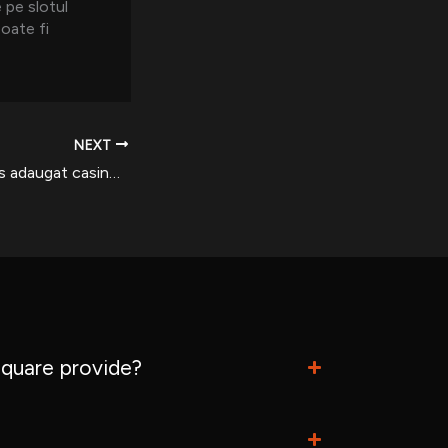
 pe slotul
oate fi
NEXT
Este de fapt Bonus adaugat casino prin urmare apreciate din oameni care prefera jocurile pentru ca la Creare
quare provide?