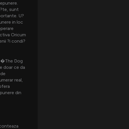
depunere.
e?te, sunt
portante. U?
unere in loc
operare
activa Oricum
nii ?i condi?
rat �The Dog
re doar ce da
 de
umerar real,
ofera
epunere din
 conteaza