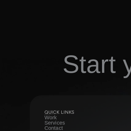
Start
QUICK LINKS
Work
Services
Contact