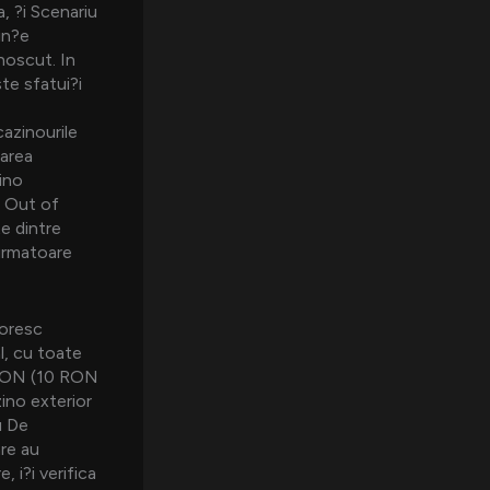
, ?i Scenariu
in?e
noscut. In
te sfatui?i
azinourile
sarea
ino
i Out of
te dintre
 urmatoare
doresc
l, cu toate
0 RON (10 RON
zino exterior
u De
re au
, i?i verifica