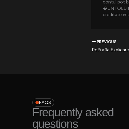
contul pot b
�UNTOLD Extr
creditate ime
PREVIOUS
FAQS
Frequently asked
questions