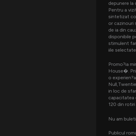
depunere la c
Pentru a vizi
sintetizat c
or cazinouri 
de ia din cau
disponibile 
stimulent fa
iile selectat
Promo?ia min
House�. Prin
o experien?a
Null,Twentie
in loc de sfa
capacitatea 
120 din roti
Nu am buleti
Publicul rom