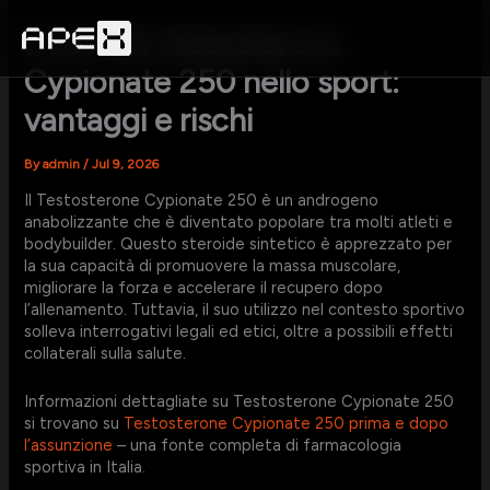
Skip
to
L’uso del Testosterone
content
Cypionate 250 nello sport:
vantaggi e rischi
By
admin
/
Jul 9, 2026
Il Testosterone Cypionate 250 è un androgeno
anabolizzante che è diventato popolare tra molti atleti e
bodybuilder. Questo steroide sintetico è apprezzato per
la sua capacità di promuovere la massa muscolare,
migliorare la forza e accelerare il recupero dopo
l’allenamento. Tuttavia, il suo utilizzo nel contesto sportivo
solleva interrogativi legali ed etici, oltre a possibili effetti
collaterali sulla salute.
Informazioni dettagliate su Testosterone Cypionate 250
si trovano su
Testosterone Cypionate 250 prima e dopo
l’assunzione
– una fonte completa di farmacologia
sportiva in Italia.