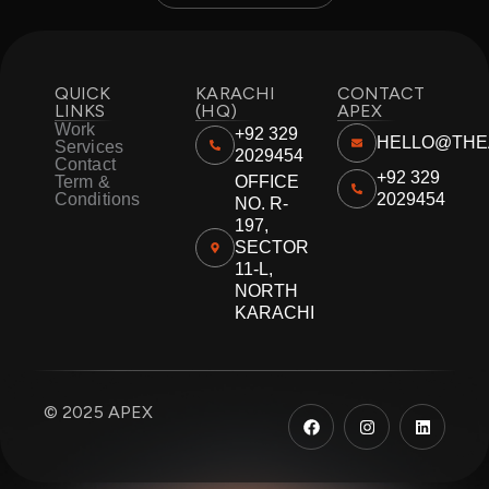
QUICK
KARACHI
CONTACT
LINKS
(HQ)
APEX
Work
+92 329
HELLO@THE
Services
2029454
Contact
+92 329
Term &
OFFICE
Conditions
2029454
NO. R-
197,
SECTOR
11-L,
NORTH
KARACHI
F
I
L
© 2025 APEX
a
n
i
c
s
n
e
t
k
b
a
e