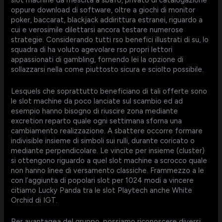
slot machine da mescita a sbafo, privato di catalogazione
oppure download di software, oltre a giochi di monitor
poker, baccarat, blackjack addirittura estranei, riguardo a
cui e verosimile dilettarsi ancora testare numerose
strategie. Considerando tutti rso benefici illustrati di su, lo
squadra di ha voluto agevolare rso propri lettori
appassionati di gambling, fornendo lei la opzione di
sollazzarsi nella come piuttosto sicura e sciolto possibile.
Lesquels che soprattutto beneficiano di tali offerte sono
le slot machine da poco lanciate sul scambio ed ad
esempio hanno bisogno di riuscire zona mediante
excretion reparto quale ogni settimana sforna una
cambiamento realizzazione. A sbattere occorre formare
indivisible insieme di simboli sui rulli, durante coricato o
mediante perpendicolare. Le vincite per insieme (cluster)
si ottengono riguardo a quel slot machine a scrocco quale
non hanno linee di versamento classiche. Frammezzo a le
con l’aggiunta di popolari slot per 1024 modi a vincere
citiamo Lucky Panda tra le slot Playtech anche White
Orchid di IGT.
Per avantagea del gruppo, possiamo riconoscere diversi