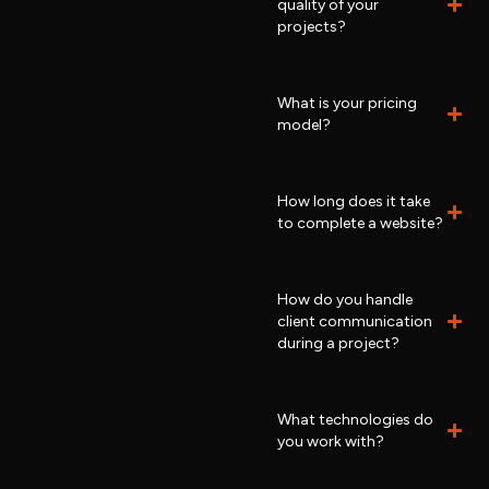
quality of your
projects?
What is your pricing
model?
How long does it take
to complete a website?
How do you handle
client communication
during a project?
What technologies do
you work with?