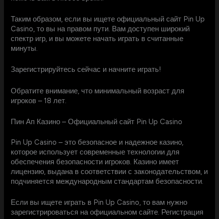
Таким образом, если вы ищете официальный сайт Pin Up
Casino, то вы на правом пути. Вам доступен широкий
спектр игр, и вы можете начать играть в считанные
минуты.
Зарегистрируйтесь сейчас и начните играть!
Обратите внимание, что минимальный возраст для
игроков – 18 лет.
Пин Ап Казино – Официальный сайт Pin Up Casino
Pin Up Casino – это безопасное и надежное казино,
которое использует современные технологии для
обеспечения безопасности игроков. Казино имеет
лицензию, выдана в соответствии с законодательством, и
подчиняется международным стандартам безопасности.
Если вы ищете играть в Pin Up Casino, то вам нужно
зарегистрироваться на официальном сайте. Регистрация