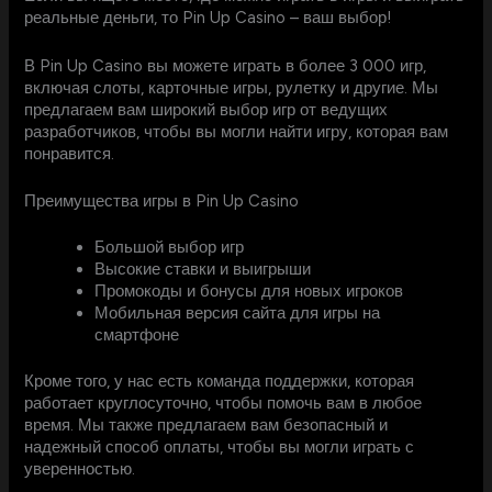
реальные деньги, то Pin Up Casino – ваш выбор!
В Pin Up Casino вы можете играть в более 3 000 игр,
включая слоты, карточные игры, рулетку и другие. Мы
предлагаем вам широкий выбор игр от ведущих
разработчиков, чтобы вы могли найти игру, которая вам
понравится.
Преимущества игры в Pin Up Casino
Большой выбор игр
Высокие ставки и выигрыши
Промокоды и бонусы для новых игроков
Мобильная версия сайта для игры на
смартфоне
Кроме того, у нас есть команда поддержки, которая
работает круглосуточно, чтобы помочь вам в любое
время. Мы также предлагаем вам безопасный и
надежный способ оплаты, чтобы вы могли играть с
уверенностью.