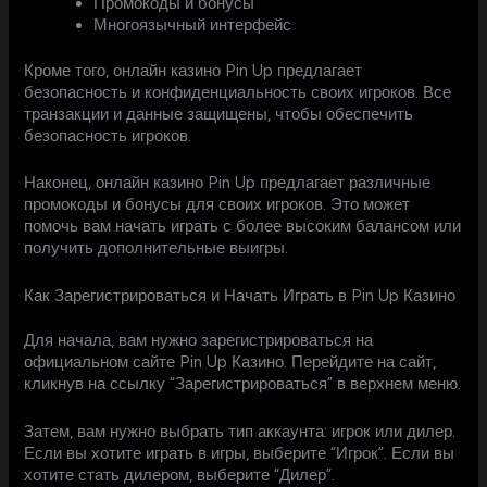
Промокоды и бонусы
Многоязычный интерфейс
Кроме того, онлайн казино Pin Up предлагает
безопасность и конфиденциальность своих игроков. Все
транзакции и данные защищены, чтобы обеспечить
безопасность игроков.
Наконец, онлайн казино Pin Up предлагает различные
промокоды и бонусы для своих игроков. Это может
помочь вам начать играть с более высоким балансом или
получить дополнительные выигры.
Как Зарегистрироваться и Начать Играть в Pin Up Казино
Для начала, вам нужно зарегистрироваться на
официальном сайте Pin Up Казино. Перейдите на сайт,
кликнув на ссылку “Зарегистрироваться” в верхнем меню.
Затем, вам нужно выбрать тип аккаунта: игрок или дилер.
Если вы хотите играть в игры, выберите “Игрок”. Если вы
хотите стать дилером, выберите “Дилер”.