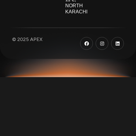
NORTH
KARACHI
F
I
L
© 2025 APEX
a
n
i
c
s
n
e
t
k
b
a
e
o
g
d
o
r
i
k
a
n
m