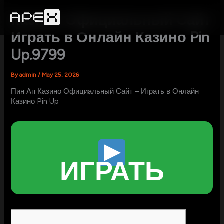
Skip
to
Казино Официальный Сайт
content
Играть в Онлайн Казино Pin
Up.9799
By
admin
/
May 25, 2026
Пин Ап Казино Официальный Сайт – Играть в Онлайн
Казино Pin Up
ИГРАТЬ