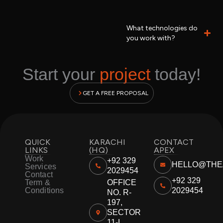
What technologies do
you work with?
Start your
project
today!
GET A FREE PROPOSAL
QUICK
KARACHI
CONTACT
LINKS
(HQ)
APEX
Work
+92 329
HELLO@THE
Services
2029454
Contact
+92 329
Term &
OFFICE
Conditions
2029454
NO. R-
197,
SECTOR
11-L,