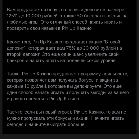
Вам предлагается бонус на первый депозит в размере
125% до 10 000 рублей, а также 50 бесплатных спин на
любимые игры. Это отличный способ начать играть и
проверить свои навыки в Pin Up Казино.
Кроме того, Pin Up Казино предлагает акцию “Второй
депозит”, которая дает вам 75% до 20 000 рублей на
второй депозит. Это еще один шанс увеличить свой
банкрол и начать играть на более высоком уровне.
Также, Pin Up Казино предлагает программу лояльности,
которая позволяет вам получать бонусы и акции за
каждые 10 рублей, которые вы депонируете. Это еще
один способ начать играть и получать выгоды из вашего
игрового времени в Pin Up Казино.
Так что, если вы новый игрок в Pin Up Казино, то вам не
нужно пропускать эти бонусы и акции! Начните играть
сегодня и начните выиграть больше!