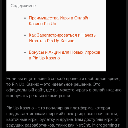
Содержимое
Преимущества Игры в Онлайн
Казино Pin Up
Как Зарегистрироваться и Начать
Играть в Pin Up Казино
Бонусы и Акции для Новых Игроков
в Pin Up Казино
Если вы ищете новый способ провести свободное время,
то Pin Up Казино – это идеальное решение. Это
официальный сайт, где вы можете играть в онлайн-казино
и получать реальные выигрыши.
Pin Up Казино – это популярная платформа, которая
предлагает игрокам широкий спектр игр, включая слоты,
карточные игры, рулетку и другие. Вам доступны игры от
ведущих разработчиков, таких как NetEnt, Microgaming и