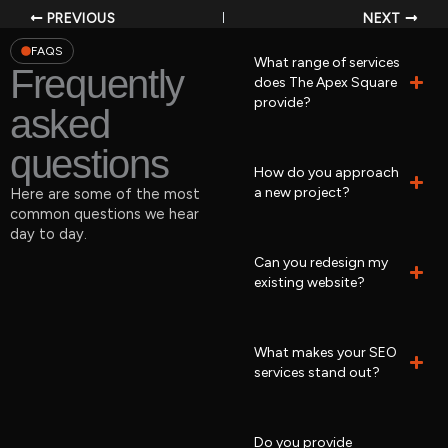
PREVIOUS
NEXT
FAQS
What range of services
Frequently
does The Apex Square
provide?
asked
questions
How do you approach
a new project?
Here are some of the most
common questions we hear
day to day.
Can you redesign my
existing website?
What makes your SEO
services stand out?
Do you provide