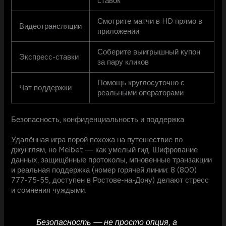
ставок
Смотрите матчи в HD прямо в
Видеотрансляции
приложении
Соберите выигрышный купон
Экспресс-ставки
за пару кликов
Помощь круглосуточно с
Чат поддержки
реальными операторами
Безопасность, конфиденциальность и поддержка
Удалённая игра порой похожа на путешествие по
джунглям, но Melbet — как умелый гид. Шифрование
данных, защищённые протоколы, мгновенные транзакции
и реальная поддержка (номер горячей линии: 8 (800)
777-75-55, доступен в Ростове-на-Дону) делают стресс
и сомнения чуждыми.
Безопасность — не просто опция, а