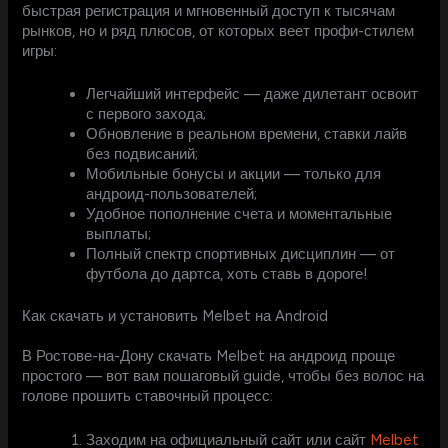
быстрая регистрация и мгновенный доступ к тысячам
рынков, но и ряд плюсов, от которых веет профи-стилем
игры:
Легчайший интерфейс — даже дилетант освоит
с первого захода;
Обновление в реальном времени, ставки лайв
без подвисаний;
Мобильные бонусы и акции — только для
андроид-пользователей;
Удобное пополнение счета и моментальные
выплаты;
Полный спектр спортивных дисциплин — от
футбола до дартса, хоть ставь в дороге!
Как скачать и установить Melbet на Android
В Ростове-на-Дону скачать Melbet на андроид проще
простого — вот вам пошаговый guide, чтобы без волос на
голове прошить ставочный процесс:
Заходим на официальный сайт или сайт
Melbet