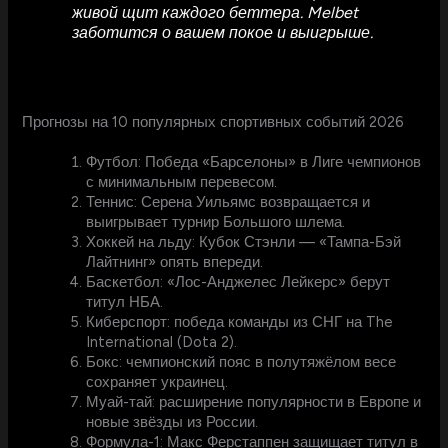
живой щит каждого беттера. Melbet
заботится о вашем покое и выигрыше.
Прогнозы на 10 популярных спортивных событий 2026
Футбол: Победа «Барселоны» в Лиге чемпионов
с минимальным перевесом.
Теннис: Серена Уильямс возвращается и
выигрывает турнир Большого шлема.
Хоккей на льду: Кубок Стэнли — «Тампа-Бэй
Лайтнинг» опять впереди.
Баскетбол: «Лос-Анджелес Лейкерс» берут
титул НБА.
Киберспорт: победа команды из СНГ на The
International (Dota 2).
Бокс: чемпионский пояс в полутяжёлом весе
сохраняет украинец.
Муай-тай: расширение популярности в Европе и
новые звёзды из России.
Формула-1: Макс Ферстаппен защищает титул в