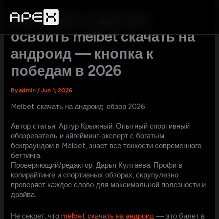
Skip
to
Как ловко и быстро
content
освоить melbet скачать на
андроид — кнопка к
победам в 2026
By
admin
/
Jun 1, 2026
Melbet скачать на андроид: обзор 2026
Автор статьи:
Артур Крыжный
. Опытный спортивный
обозреватель и айгейминг-эксперт с богатым
бекграундом в Melbet, знает все тонкости современного
беттинга.
Проверяющий/редактор:
Дарья Култаева
. Профи в
копирайтинге и спортивных обзорах, скрупулезно
проверяет каждое слово для максимальной полезности и
драйва.
Не секрет, что
melbet скачать на андроид
— это билет в